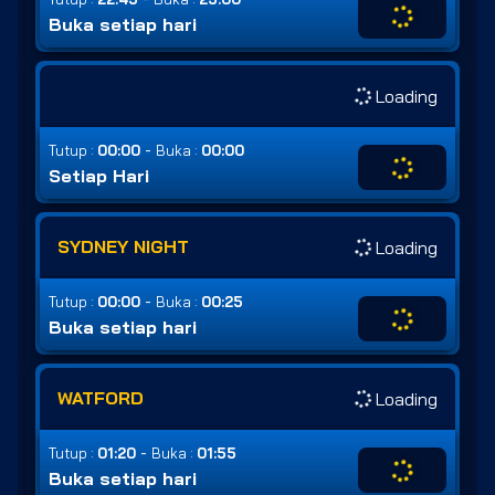
Buka setiap hari
Loading
-
Tutup :
00:00
Buka :
00:00
Setiap Hari
SYDNEY NIGHT
Loading
-
Tutup :
00:00
Buka :
00:25
Buka setiap hari
WATFORD
Loading
-
Tutup :
01:20
Buka :
01:55
Buka setiap hari