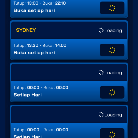
-
Tutup :
13:00
Buka :
22:10
Buka setiap hari
SYDNEY
Loading
-
Tutup :
13:30
Buka :
14:00
Buka setiap hari
Loading
-
Tutup :
00:00
Buka :
00:00
Setiap Hari
Loading
-
Tutup :
00:00
Buka :
00:00
Setiap Hari