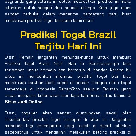
bagi anda yang selama ini selalu melewatkan prediksi ini maka
silahkan untuk pelajari dan pahami artinya. Kami juga disini
sangat terbuka dalam menerima pendatang baru buat
melakukan prediksi togel bersama kami disini.
Prediksi Togel Brazil
Terjitu Hari Ini
Disini Pemain janganlah menunda-nunda untuk membuat
Prediksi Togel Brazil Night Hari Ini. Kesimpulannya bisa
terlambat untuk bermain dan bertaruh di bandar. Karena itu
situs ini memberikan informasi prediksi togel biar bisa
melakukan taruhan lebih cepat di bandar. Dengan situs togel
terpercaya di Indonesia SahamToto ataupun Taruhan yang
cepat menjamin kelancaran mendapatkan bonus atau komisi di
Situs Judi Online
.
Disini, togeller akan sangat diuntungkan sekali oleh
rekomendasi prediksi togel tercepat di situs ini. Janganlah
menunda lagi kesempatan yang sudah di dapat silahkan
secepatnya untuk mengakhiri melakukan betting prediksi di