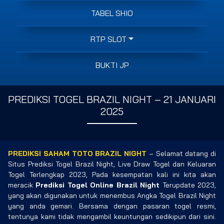
TABEL SHIO
RTP SLOT
BUKTI JP
PREDIKSI TOGEL BRAZIL NIGHT – 21 JANUARI
2025
PREDIKSI SAHAM TOTO BRAZIL NIGHT
– Selamat datang di
Situs Prediksi Togel Brazil Night, Live Draw Togel dan Keluaran
Togel Terlengkap 2023, Pada kesempatan kali ini kita akan
meracik
Prediksi Togel Online Brazil Night
Terupdate 2023,
yang akan digunakan untuk menembus Angka Togel Brazil Night
yang anda gemari. Bersama dengan pasaran togel resmi,
tentunya kami tidak mengambil keuntungan sedikipun dari sini.