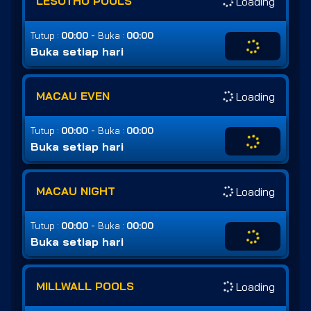
LESOTHO POOLS
Loading
-
Tutup :
00:00
Buka :
00:00
Buka setiap hari
MACAU EVEN
Loading
-
Tutup :
00:00
Buka :
00:00
Buka setiap hari
MACAU NIGHT
Loading
-
Tutup :
00:00
Buka :
00:00
Buka setiap hari
MILLWALL POOLS
Loading