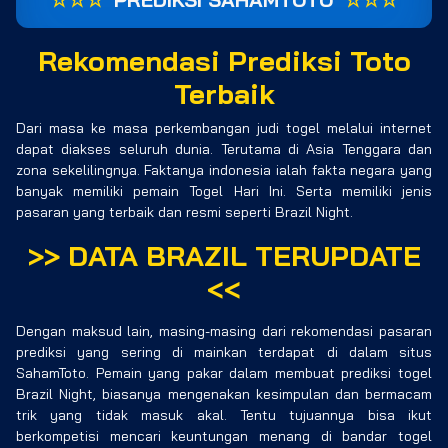
Rekomendasi Prediksi Toto
Terbaik
Dari masa ke masa perkembangan judi togel melalui internet
dapat diakses seluruh dunia. Terutama di Asia Tenggara dan
zona sekelilingnya. Faktanya indonesia ialah fakta negara yang
banyak memiliki pemain Togel Hari Ini. Serta memiliki jenis
pasaran yang terbaik dan resmi seperti Brazil Night.
>>
DATA BRAZIL
TERUPDATE
<<
Dengan maksud lain, masing-masing dari rekomendasi pasaran
prediksi yang sering di mainkan terdapat di dalam situs
SahamToto. Pemain yang pakar dalam membuat prediksi togel
Brazil Night, biasanya mengenakan kesimpulan dan bermacam
trik yang tidak masuk akal. Tentu tujuannya bisa ikut
berkompetisi mencari keuntungan menang di bandar togel