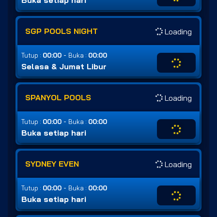
Buka setiap hari
SGP POOLS NIGHT
Loading
-
Tutup :
00:00
Buka :
00:00
Selasa & Jumat Libur
SPANYOL POOLS
Loading
-
Tutup :
00:00
Buka :
00:00
Buka setiap hari
SYDNEY EVEN
Loading
-
Tutup :
00:00
Buka :
00:00
Buka setiap hari