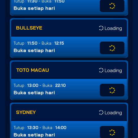
-
Tutup :
11:30
Buka :
11:50
Buka setiap hari
BULLSEYE
Loading
-
Tutup :
11:50
Buka :
12:15
Buka setiap hari
TOTO MACAU
Loading
-
Tutup :
13:00
Buka :
22:10
Buka setiap hari
SYDNEY
Loading
-
Tutup :
13:30
Buka :
14:00
Buka setiap hari