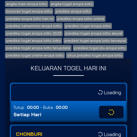
angka main eropa lotto
angka togel eropa lotto
bocoran togel eropa lotto
prediksi eropa lotto
prediksi eropa lotto hari ini
prediksi eropa lotto online
prediksi sahamtoto eropa lotto
prediksi togel eropa lotto
prediksi togel eropa lotto 2023
prediksi togel eropa lotto akurat
prediksi togel eropa lotto lotto
prediksi togel eropa lotto tercepat
prediksi togel eropa lotto terupdate
prediksi togel jitu eropa lotto
prediksi togel online eropa lotto
situs prediksi togel eropa lotto
KELUARAN TOGEL HARI INI
Loading
-
Tutup :
00:00
Buka :
00:00
Setiap Hari
CHONBURI
Loading