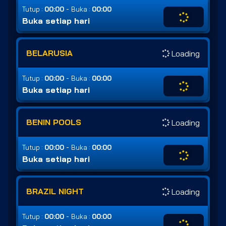
-
Tutup :
00:00
Buka :
00:00
Buka setiap hari
BELARUSIA
Loading
-
Tutup :
00:00
Buka :
00:00
Buka setiap hari
BENIN POOLS
Loading
-
Tutup :
00:00
Buka :
00:00
Buka setiap hari
BRAZIL NIGHT
Loading
-
Tutup :
00:00
Buka :
00:00