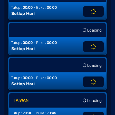
-
Tutup :
00:00
Buka :
00:00
Setiap Hari
Loading
-
Tutup :
00:00
Buka :
00:00
Setiap Hari
Loading
-
Tutup :
00:00
Buka :
00:00
Setiap Hari
TAIWAN
Loading
-
Tutup :
20:30
Buka :
20:45