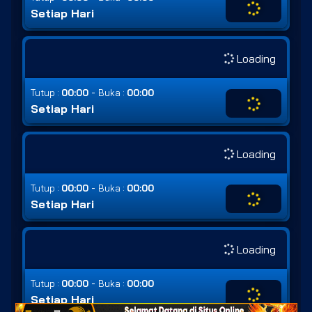
Setiap Hari
Loading
-
Tutup :
00:00
Buka :
00:00
Setiap Hari
Loading
-
Tutup :
00:00
Buka :
00:00
Setiap Hari
Loading
-
Tutup :
00:00
Buka :
00:00
Setiap Hari