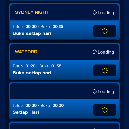
SYDNEY NIGHT
Loading
-
Tutup :
00:00
Buka :
00:25
Buka setiap hari
WATFORD
Loading
-
Tutup :
01:20
Buka :
01:55
Buka setiap hari
Loading
-
Tutup :
00:00
Buka :
00:00
Setiap Hari