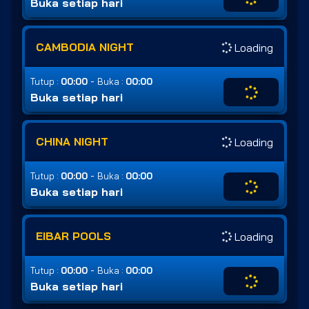
Buka setiap hari
CAMBODIA NIGHT
Loading
-
Tutup :
00:00
Buka :
00:00
Buka setiap hari
CHINA NIGHT
Loading
-
Tutup :
00:00
Buka :
00:00
Buka setiap hari
EIBAR POOLS
Loading
-
Tutup :
00:00
Buka :
00:00
Buka setiap hari