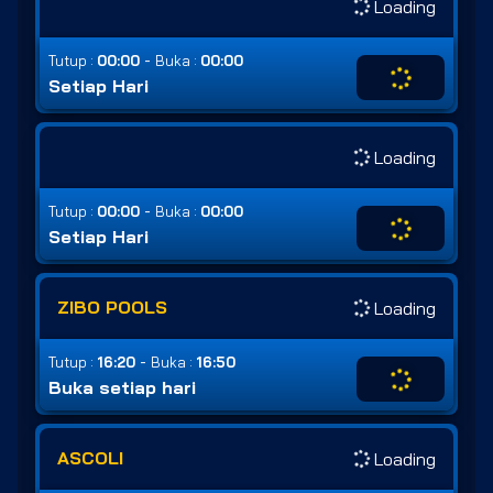
Loading
-
Tutup :
00:00
Buka :
00:00
Setiap Hari
Loading
-
Tutup :
00:00
Buka :
00:00
Setiap Hari
ZIBO POOLS
Loading
-
Tutup :
16:20
Buka :
16:50
Buka setiap hari
ASCOLI
Loading