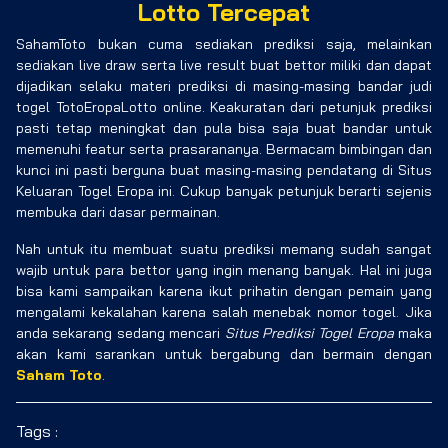
Lotto Tercepat
SahamToto bukan cuma sediakan prediksi saja, melainkan
sediakan live draw serta live result buat bettor miliki dan dapat
dijadikan selaku materi prediksi di masing-masing bandar judi
togel TotoEropaLotto online. Keakuratan dari petunjuk prediksi
pasti tetap meningkat dan pula bisa saja buat bandar untuk
memenuhi featur serta prasarananya. Bermacam bimbingan dan
kunci ini pasti berguna buat masing-masing pendatang di Situs
Keluaran Togel Eropa ini. Cukup banyak petunjuk berarti sejenis
membuka dari dasar permainan.
Nah untuk itu membuat suatu prediksi memang sudah sangat
wajib untuk para bettor yang ingin menang banyak. Hal ini juga
bisa kami sampaikan karena ikut prihatin dengan pemain yang
mengalami kekalahan karena salah menebak nomor togel. Jika
anda sekarang sedang mencari
Situs Prediksi Togel Eropa
maka
akan kami sarankan untuk bergabung dan bermain dengan
Saham Toto
.
Tags :