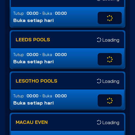
-
Tutup :
00:00
Buka :
00:00
Buka setiap hari
LEEDS POOLS
Loading
-
Tutup :
00:00
Buka :
00:00
Buka setiap hari
LESOTHO POOLS
Loading
-
Tutup :
00:00
Buka :
00:00
Buka setiap hari
MACAU EVEN
Loading