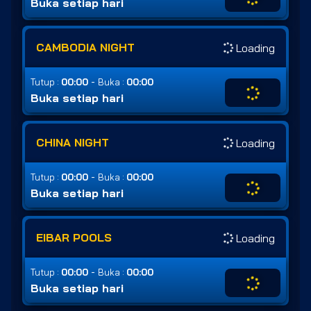
Buka setiap hari
CAMBODIA NIGHT
Loading
-
Tutup :
00:00
Buka :
00:00
Buka setiap hari
CHINA NIGHT
Loading
-
Tutup :
00:00
Buka :
00:00
Buka setiap hari
EIBAR POOLS
Loading
-
Tutup :
00:00
Buka :
00:00
Buka setiap hari