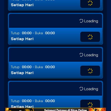
Setiap Hari
Loading
-
Tutup :
00:00
Buka :
00:00
Setiap Hari
Loading
-
Tutup :
00:00
Buka :
00:00
Setiap Hari
Loading
-
Tutup :
00:00
Buka :
00:00
Setiap Hari