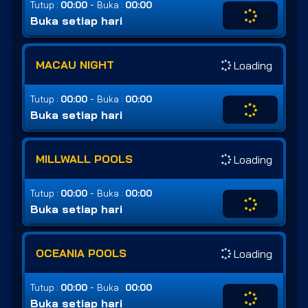
-
Tutup :
00:00
Buka :
00:00
Buka setiap hari
MACAU NIGHT
Loading
-
Tutup :
00:00
Buka :
00:00
Buka setiap hari
MILLWALL POOLS
Loading
-
Tutup :
00:00
Buka :
00:00
Buka setiap hari
OCEANIA POOLS
Loading
-
Tutup :
00:00
Buka :
00:00
Buka setiap hari