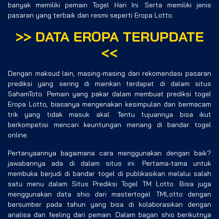
banyak memiliki pemain Togel Hari Ini. Serta memiliki jenis
pasaran yang terbaik dan resmi seperti Eropa Lotto.
>>
DATA EROPA
TERUPDATE
<<
Dengan maksud lain, masing-masing dari rekomendasi pasaran
prediksi yang sering di mainkan terdapat di dalam situs
SahamToto. Pemain yang pakar dalam membuat prediksi togel
Eropa Lotto, biasanya mengenakan kesimpulan dan bermacam
trik yang tidak masuk akal. Tentu tujuannya bisa ikut
berkompetisi mencari keuntungan menang di bandar togel
online.
Pertanyaannya bagaimana cara menggunakan dengan baik?
jawabannya ada di dalam situs ini. Pertama-tama untuk
membuka berjudi di bandar togel di publikasikan melalui salah
satu menu dalam Situs Prediksi Togel TM Lotto. Bisa juga
menggunakan data shio dari mastertogel TMLotto dengan
bersumber pada tahun yang bisa di kolaborasikan dengan
analisa dan feeling dari pemain. Dalam bagan shio berikutnya