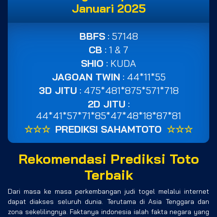
Januari 2025
BBFS
: 57148
CB
: 1 & 7
SHIO
: KUDA
JAGOAN TWIN
: 44*11*55
3D JITU
: 475*481*875*571*718
2D JITU
:
44*41*57*71*85*47*48*18*87*81
☆☆☆
PREDIKSI SAHAMTOTO
☆☆☆
Rekomendasi Prediksi Toto
Terbaik
Dari masa ke masa perkembangan judi togel melalui internet
dapat diakses seluruh dunia. Terutama di Asia Tenggara dan
zona sekelilingnya. Faktanya indonesia ialah fakta negara yang