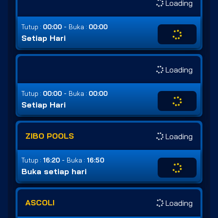
Loading
-
Tutup :
00:00
Buka :
00:00
Setiap Hari
Loading
-
Tutup :
00:00
Buka :
00:00
Setiap Hari
ZIBO POOLS
Loading
-
Tutup :
16:20
Buka :
16:50
Buka setiap hari
ASCOLI
Loading