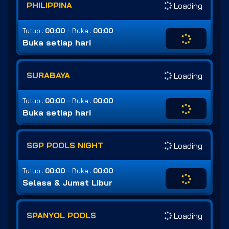
PHILIPPINA
Loading
-
Tutup :
00:00
Buka :
00:00
Buka setiap hari
SURABAYA
Loading
-
Tutup :
00:00
Buka :
00:00
Buka setiap hari
SGP POOLS NIGHT
Loading
-
Tutup :
00:00
Buka :
00:00
Selasa & Jumat Libur
SPANYOL POOLS
Loading