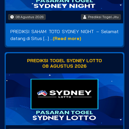
08 Agustus 2026
Prediksi Togel Jitu
PREDIKSI SAHAM TOTO SYDNEY NIGHT – Selamat
datang di Situs […] ...
(Read more)
PREDIKSI TOGEL SYDNEY LOTTO
08 AGUSTUS 2026