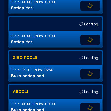
-
Tutup :
00:00
Buka :
00:00
Setiap Hari
Loading
-
Tutup :
00:00
Buka :
00:00
Setiap Hari
ZIBO POOLS
Loading
-
Tutup :
16:20
Buka :
16:50
Buka setiap hari
ASCOLI
Loading
-
Tutup :
00:00
Buka :
00:00
Buka setiap hari