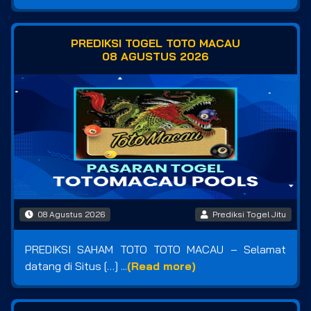
PREDIKSI TOGEL TOTO MACAU
08 AGUSTUS 2026
08 Agustus 2026
Prediksi Togel Jitu
PREDIKSI SAHAM TOTO TOTO MACAU – Selamat
datang di Situs […] ...
(Read more)