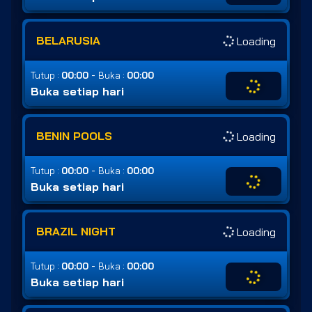
BELARUSIA
Loading
-
Tutup :
00:00
Buka :
00:00
Buka setiap hari
BENIN POOLS
Loading
-
Tutup :
00:00
Buka :
00:00
Buka setiap hari
BRAZIL NIGHT
Loading
-
Tutup :
00:00
Buka :
00:00
Buka setiap hari