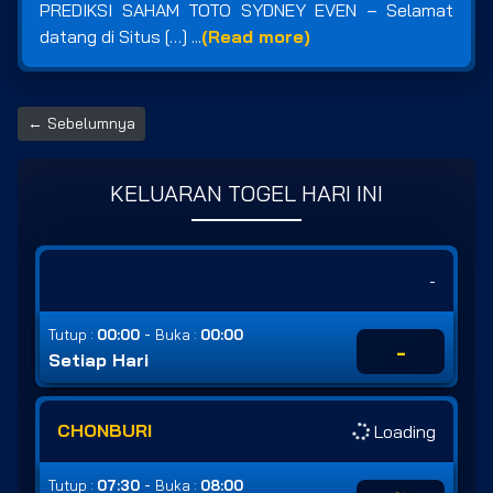
PREDIKSI SAHAM TOTO SYDNEY EVEN – Selamat
datang di Situs […] ...
(Read more)
← Sebelumnya
KELUARAN TOGEL HARI INI
-
-
Tutup :
00:00
Buka :
00:00
-
Setiap Hari
CHONBURI
Loading
-
Tutup :
07:30
Buka :
08:00