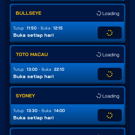
BULLSEYE
Loading
-
Tutup :
11:50
Buka :
12:15
Buka setiap hari
TOTO MACAU
Loading
-
Tutup :
13:00
Buka :
22:10
Buka setiap hari
SYDNEY
Loading
-
Tutup :
13:30
Buka :
14:00
Buka setiap hari