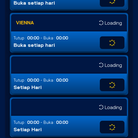
Buka setiap hari
VIENNA
Loading
-
Tutup :
00:00
Buka :
00:00
Buka setiap hari
Loading
-
Tutup :
00:00
Buka :
00:00
Setiap Hari
Loading
-
Tutup :
00:00
Buka :
00:00
Setiap Hari