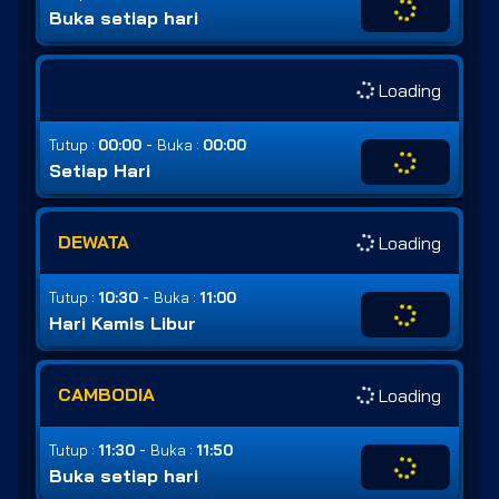
Buka setiap hari
Loading
-
Tutup :
00:00
Buka :
00:00
Setiap Hari
DEWATA
Loading
-
Tutup :
10:30
Buka :
11:00
Hari Kamis Libur
CAMBODIA
Loading
-
Tutup :
11:30
Buka :
11:50
Buka setiap hari