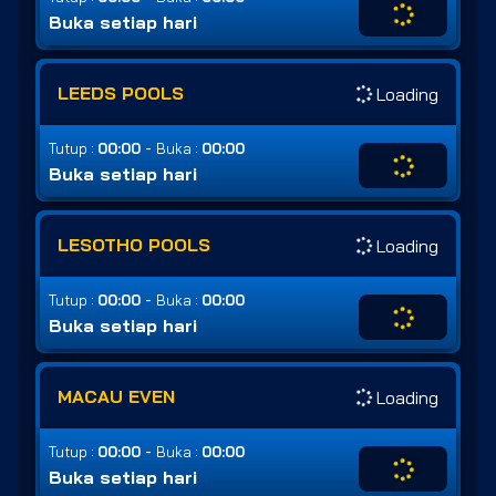
Buka setiap hari
LEEDS POOLS
Loading
-
Tutup :
00:00
Buka :
00:00
Buka setiap hari
LESOTHO POOLS
Loading
-
Tutup :
00:00
Buka :
00:00
Buka setiap hari
MACAU EVEN
Loading
-
Tutup :
00:00
Buka :
00:00
Buka setiap hari