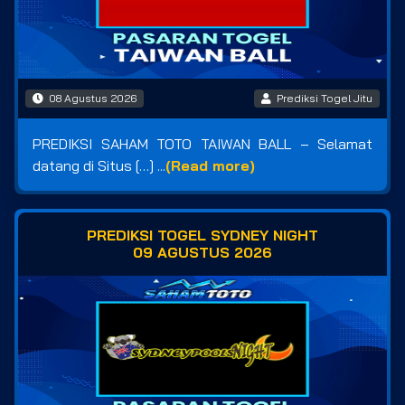
08 Agustus 2026
Prediksi Togel Jitu
PREDIKSI SAHAM TOTO TAIWAN BALL – Selamat
datang di Situs […] ...
(Read more)
PREDIKSI TOGEL SYDNEY NIGHT
09 AGUSTUS 2026