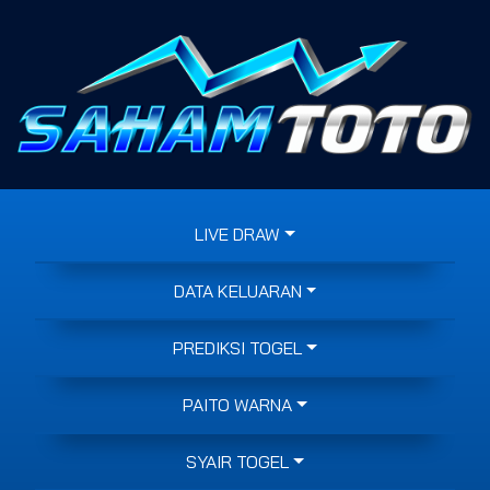
LIVE DRAW
DATA KELUARAN
PREDIKSI TOGEL
PAITO WARNA
SYAIR TOGEL