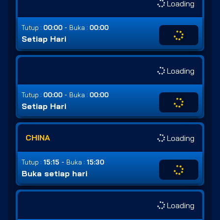
Loading
-
Tutup :
00:00
Buka :
00:00
Setiap Hari
Loading
-
Tutup :
00:00
Buka :
00:00
Setiap Hari
CHINA
Loading
-
Tutup :
15:15
Buka :
15:30
Buka setiap hari
Loading