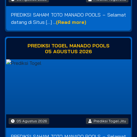
PREDIKSI SAHAM TOTO MANADO POOLS – Selamat
datang di Situs […] ...
(Read more)
PREDIKSI TOGEL MANADO POOLS
05 AGUSTUS 2026
05 Agustus 2026
Prediksi Togel Jitu
PREDIKSI SAHAM TOTO MANADO POOLS – Selamat