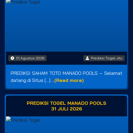
01 Agustus 2026
Prediksi Togel Jitu
PREDIKSI SAHAM TOTO MANADO POOLS – Selamat
datang di Situs […] ...
(Read more)
PREDIKSI TOGEL MANADO POOLS
31 JULI 2026