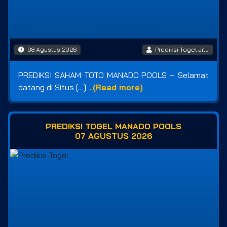
08 Agustus 2026
Prediksi Togel Jitu
PREDIKSI SAHAM TOTO MANADO POOLS – Selamat
datang di Situs […] ...
(Read more)
PREDIKSI TOGEL MANADO POOLS
07 AGUSTUS 2026