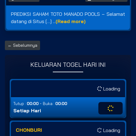
PREDIKSI SAHAM TOTO MANADO POOLS – Selamat
datang di Situs […] ...
(Read more)
← Sebelumnya
KELUARAN TOGEL HARI INI
Loading
-
Tutup :
00:00
Buka :
00:00
Setiap Hari
CHONBURI
Loading