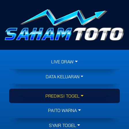
LIVE DRAW
DATA KELUARAN
PREDIKSI TOGEL
PAITO WARNA
SYAIR TOGEL