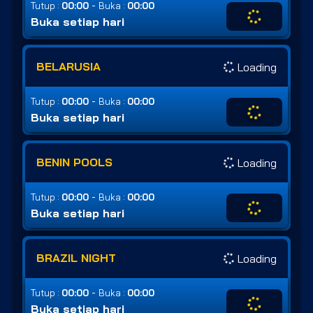
-
Tutup :
00:00
Buka :
00:00
Buka setiap hari
BELARUSIA
Loading
-
Tutup :
00:00
Buka :
00:00
Buka setiap hari
BENIN POOLS
Loading
-
Tutup :
00:00
Buka :
00:00
Buka setiap hari
BRAZIL NIGHT
Loading
-
Tutup :
00:00
Buka :
00:00
Buka setiap hari