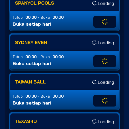
SPANYOL POOLS
Loading
-
Tutup :
00:00
Buka :
00:00
Buka setiap hari
SYDNEY EVEN
Loading
-
Tutup :
00:00
Buka :
00:00
Buka setiap hari
TAIWAN BALL
Loading
-
Tutup :
00:00
Buka :
00:00
Buka setiap hari
TEXAS4D
Loading