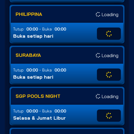
PHILIPPINA
Loading
-
Tutup :
00:00
Buka :
00:00
Buka setiap hari
SURABAYA
Loading
-
Tutup :
00:00
Buka :
00:00
Buka setiap hari
SGP POOLS NIGHT
Loading
-
Tutup :
00:00
Buka :
00:00
Selasa & Jumat Libur