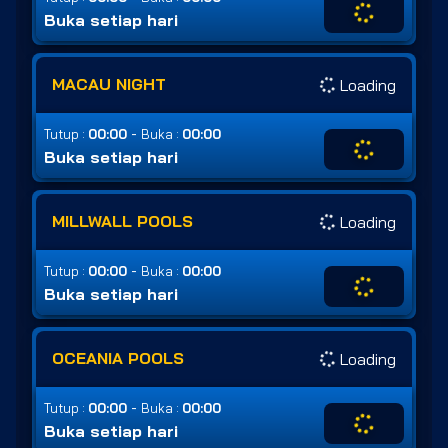
Buka setiap hari
MACAU NIGHT
Loading
-
Tutup :
00:00
Buka :
00:00
Buka setiap hari
MILLWALL POOLS
Loading
-
Tutup :
00:00
Buka :
00:00
Buka setiap hari
OCEANIA POOLS
Loading
-
Tutup :
00:00
Buka :
00:00
Buka setiap hari