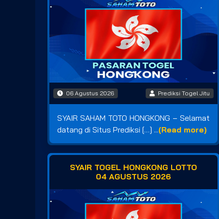
06 Agustus 2026
Prediksi Togel Jitu
SYAIR SAHAM TOTO HONGKONG – Selamat
datang di Situs Prediksi […] ...
(Read more)
SYAIR TOGEL HONGKONG LOTTO
04 AGUSTUS 2026