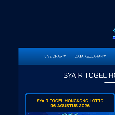
LIVE DRAW
DATA KELUARAN
SYAIR TOGEL 
SYAIR TOGEL HONGKONG LOTTO
06 AGUSTUS 2026