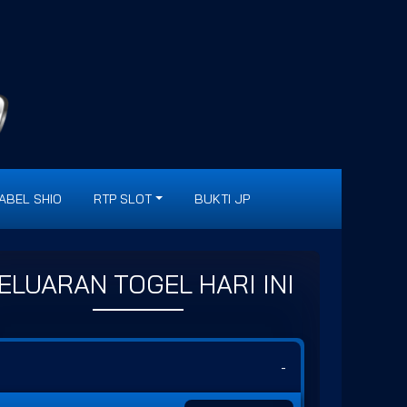
ABEL SHIO
RTP SLOT
BUKTI JP
ELUARAN TOGEL HARI INI
-