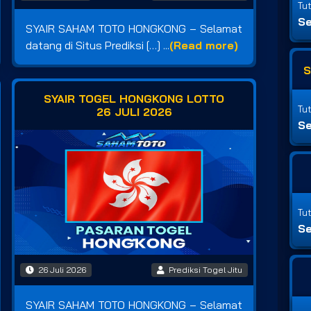
Tut
Se
SYAIR SAHAM TOTO HONGKONG – Selamat
datang di Situs Prediksi […] ...
(Read more)
S
SYAIR TOGEL HONGKONG LOTTO
Tut
26 JULI 2026
Se
Tut
Se
26 Juli 2026
Prediksi Togel Jitu
SYAIR SAHAM TOTO HONGKONG – Selamat