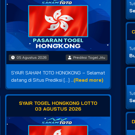
Tut
Se
C
Tut
Bu
05 Agustus 2026
Prediksi Togel Jitu
SYAIR SAHAM TOTO HONGKONG – Selamat
datang di Situs Prediksi […] ...
(Read more)
Tut
Se
SYAIR TOGEL HONGKONG LOTTO
03 AGUSTUS 2026
D