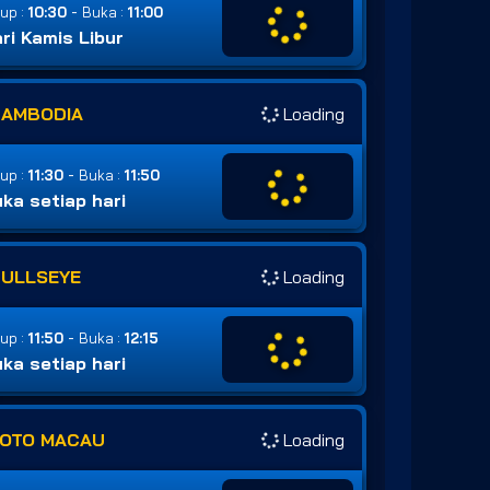
-
up :
10:30
Buka :
11:00
ri Kamis Libur
AMBODIA
Loading
-
up :
11:30
Buka :
11:50
ka setiap hari
ULLSEYE
Loading
-
up :
11:50
Buka :
12:15
ka setiap hari
OTO MACAU
Loading