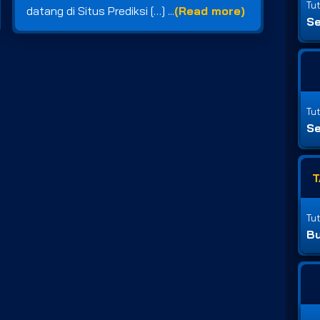
Tut
datang di Situs Prediksi […] ...
(Read more)
Se
Tut
Se
T
Tut
Bu