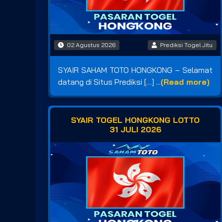
02 Agustus 2026
Prediksi Togel Jitu
SYAIR SAHAM TOTO HONGKONG – Selamat
datang di Situs Prediksi […] ...
(Read more)
SYAIR TOGEL HONGKONG LOTTO
31 JULI 2026