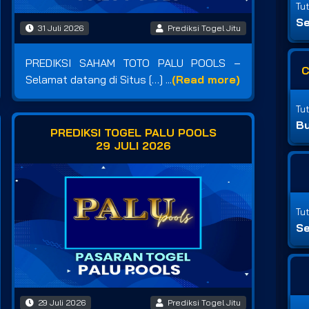
Tut
Se
31 Juli 2026
Prediksi Togel Jitu
PREDIKSI SAHAM TOTO PALU POOLS –
C
Selamat datang di Situs […] ...
(Read more)
Tut
Bu
PREDIKSI TOGEL PALU POOLS
29 JULI 2026
Tut
Se
29 Juli 2026
Prediksi Togel Jitu