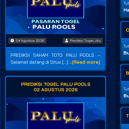
Tut
Ha
C
04 Agustus 2026
Prediksi Togel Jitu
Tut
Bu
PREDIKSI SAHAM TOTO PALU POOLS –
Selamat datang di Situs […] ...
(Read more)
B
PREDIKSI TOGEL PALU POOLS
Tut
02 AGUSTUS 2026
Bu
T