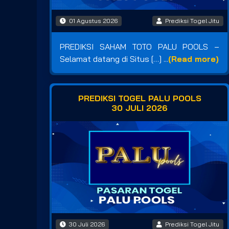
01 Agustus 2026
Prediksi Togel Jitu
PREDIKSI SAHAM TOTO PALU POOLS –
Selamat datang di Situs […] ...
(Read more)
PREDIKSI TOGEL PALU POOLS
30 JULI 2026
30 Juli 2026
Prediksi Togel Jitu