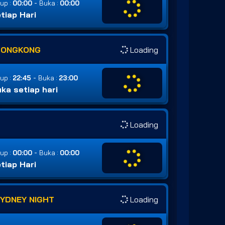
-
up :
00:00
Buka :
00:00
tiap Hari
HONGKONG
Loading
-
up :
22:45
Buka :
23:00
ka setiap hari
Loading
-
up :
00:00
Buka :
00:00
tiap Hari
YDNEY NIGHT
Loading