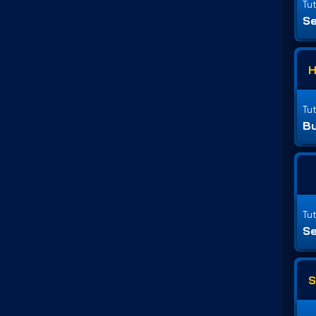
Tut
Se
Tut
Bu
Tut
Se
S