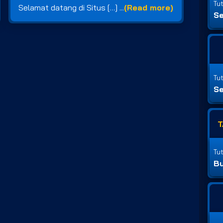
Tut
Selamat datang di Situs […] ...
(Read more)
Se
Tut
Se
T
Tut
Bu