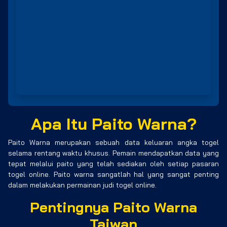
Apa Itu Paito Warna?
Paito Warna merupakan sebuah data keluaran angka togel
selama rentang waktu khusus. Pemain mendapatkan data yang
tepat melalui paito yang telah sediakan oleh setiap pasaran
togel online. Paito warna sangatlah hal yang sangat penting
dalam melakukan permainan judi togel online.
Pentingnya Paito Warna
Taiwan