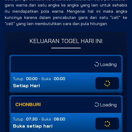
garis warna dari satu angka ke angka yang lain untuk sehabis
itu mendapatkan pola warna. Mengenai hal ini maka angka
kuncinya karena dalam pencabutan garis dari satu “cell” ke
“cell” yang lain membutuhkan cara dan pula hitungan.
KELUARAN TOGEL HARI INI
Loading
-
Tutup :
00:00
Buka :
00:00
Setiap Hari
CHONBURI
Loading
-
Tutup :
07:30
Buka :
08:00
Buka setiap hari