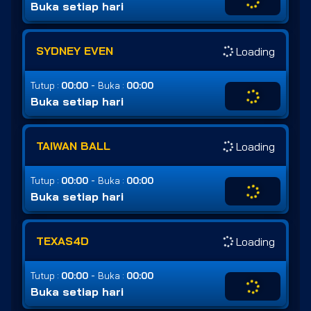
Buka setiap hari
SYDNEY EVEN
Loading
-
Tutup :
00:00
Buka :
00:00
Buka setiap hari
TAIWAN BALL
Loading
-
Tutup :
00:00
Buka :
00:00
Buka setiap hari
TEXAS4D
Loading
-
Tutup :
00:00
Buka :
00:00
Buka setiap hari