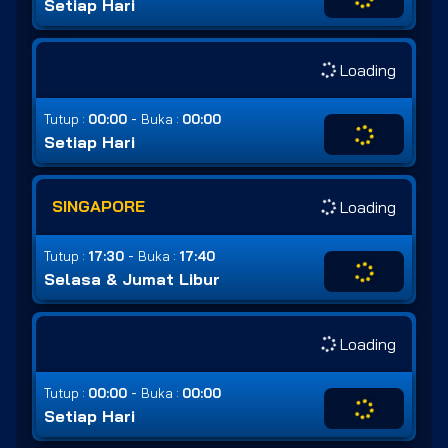
Setiap Hari
Loading
-
Tutup :
00:00
Buka :
00:00
Setiap Hari
SINGAPORE
Loading
-
Tutup :
17:30
Buka :
17:40
Selasa & Jumat Libur
Loading
-
Tutup :
00:00
Buka :
00:00
Setiap Hari