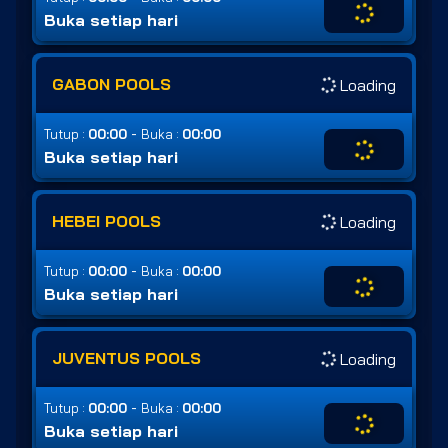
Buka setiap hari
GABON POOLS
Loading
-
Tutup :
00:00
Buka :
00:00
Buka setiap hari
HEBEI POOLS
Loading
-
Tutup :
00:00
Buka :
00:00
Buka setiap hari
JUVENTUS POOLS
Loading
-
Tutup :
00:00
Buka :
00:00
Buka setiap hari