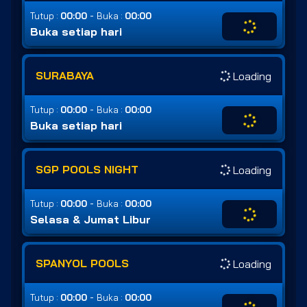
-
Tutup :
00:00
Buka :
00:00
Buka setiap hari
SURABAYA
Loading
-
Tutup :
00:00
Buka :
00:00
Buka setiap hari
SGP POOLS NIGHT
Loading
-
Tutup :
00:00
Buka :
00:00
Selasa & Jumat Libur
SPANYOL POOLS
Loading
-
Tutup :
00:00
Buka :
00:00