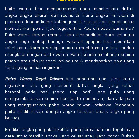
Paito warna bisa mempermudah anda memberikan daftar
angka–angka akurat dan resmi, di mana angka ini akan di
pisahkan dengan kolom-kolom yang tersusun dan dibuat untuk
memudahkan pemain judi togel online. Apa sih patio warna itu?
Paito warna taiwan terbaik akan memberikaan data keluaran
angka togel setiap harinya. Pasaran apapun bisa dibuatkan
tabel paito, karena setiap pasaran togel kami pastinya sudah
dilengkapi dengan paito warna. Paito sendiri membantu semua
pemain atau player togel online untuk mendapatkan pola yang
tepat yang pemain inginkan.
Paito Warna Togel Taiwan
ada beberapa tipe yang kerap
digunakan, ada yang membuat daftar angka yang keluar
berasal pada hari (paito tiap hari), ada pula yang
mengkombinasikan semua hari (paito campuran) dan ada pula
yang menggunakan paito warna taiwan istimewa (biasanya
paito ini dilengkapi dengan angka tessyen cocok angka yang
keluar).
Prediksi angka yang akan keluar pada permainan judi togel ialah
cara untuk memilih angka yang keluar atau yang bocor. Bukan