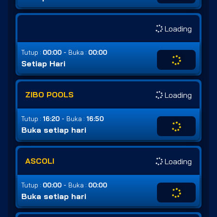
Loading
-
Tutup :
00:00
Buka :
00:00
Setiap Hari
ZIBO POOLS
Loading
-
Tutup :
16:20
Buka :
16:50
Buka setiap hari
ASCOLI
Loading
-
Tutup :
00:00
Buka :
00:00
Buka setiap hari