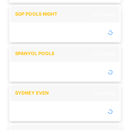
SGP POOLS NIGHT
Loading
-
Tutup :
00:00
Buka :
00:00
Selasa & Jumat Libur
SPANYOL POOLS
Loading
-
Tutup :
00:00
Buka :
00:00
Buka setiap hari
SYDNEY EVEN
Loading
-
Tutup :
00:00
Buka :
00:00
Buka setiap hari