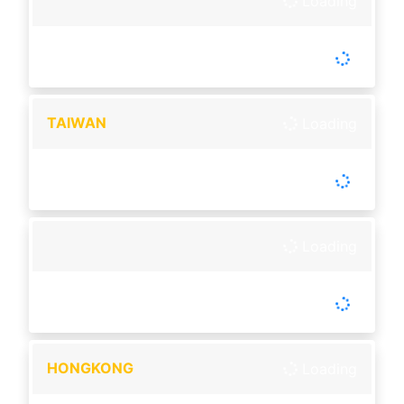
Loading
-
Tutup :
00:00
Buka :
00:00
Setiap Hari
TAIWAN
Loading
-
Tutup :
20:30
Buka :
20:45
Buka setiap hari
Loading
-
Tutup :
00:00
Buka :
00:00
Setiap Hari
HONGKONG
Loading