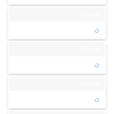
Loading
-
Tutup :
00:00
Buka :
00:00
Setiap Hari
Loading
-
Tutup :
00:00
Buka :
00:00
Setiap Hari
Loading
-
Tutup :
00:00
Buka :
00:00
Setiap Hari