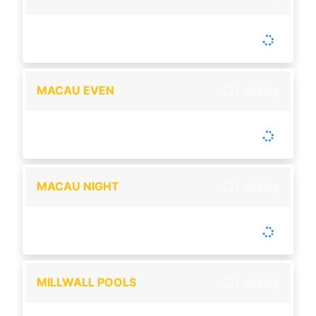
-
Tutup :
00:00
Buka :
00:00
Buka setiap hari
MACAU EVEN
Loading
-
Tutup :
00:00
Buka :
00:00
Buka setiap hari
MACAU NIGHT
Loading
-
Tutup :
00:00
Buka :
00:00
Buka setiap hari
MILLWALL POOLS
Loading