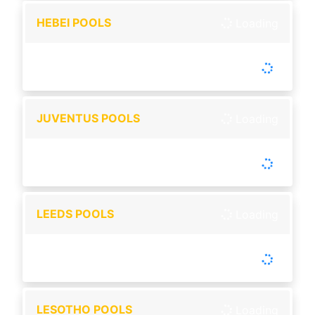
HEBEI POOLS
Loading
-
Tutup :
00:00
Buka :
00:00
Buka setiap hari
JUVENTUS POOLS
Loading
-
Tutup :
00:00
Buka :
00:00
Buka setiap hari
LEEDS POOLS
Loading
-
Tutup :
00:00
Buka :
00:00
Buka setiap hari
LESOTHO POOLS
Loading