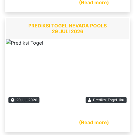
datang di Situs Prediksi […] ...
(Read more)
PREDIKSI TOGEL NEVADA POOLS
29 JULI 2026
29 Juli 2026
Prediksi Togel Jitu
PREDIKSI SAHAM TOTO NEVADA – Selamat
datang di Situs Prediksi […] ...
(Read more)