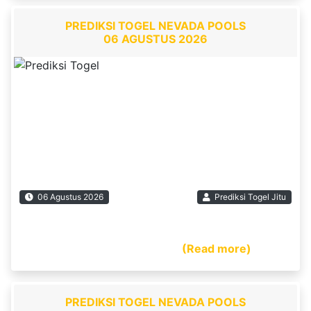
PREDIKSI TOGEL NEVADA POOLS
06 AGUSTUS 2026
06 Agustus 2026
Prediksi Togel Jitu
PREDIKSI SAHAM TOTO NEVADA – Selamat
datang di Situs Prediksi […] ...
(Read more)
PREDIKSI TOGEL NEVADA POOLS