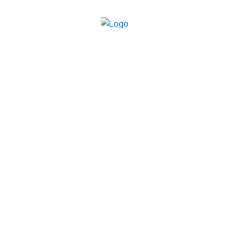
LIVE DRAW
DATA KELUARAN
PREDIKSI TOGEL
PAITO WARNA
SYAIR TOGEL
Tabel Shio
RTP SLOT
BUKTI JP