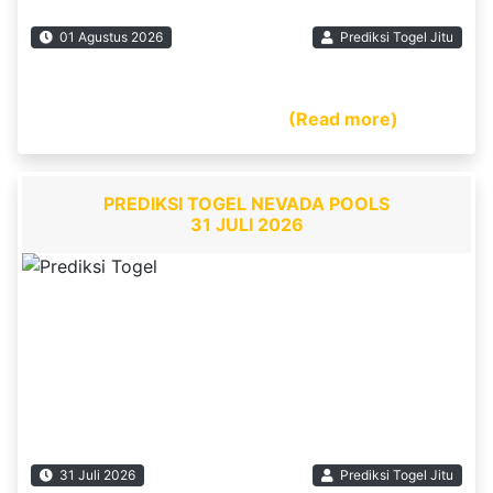
01 Agustus 2026
Prediksi Togel Jitu
PREDIKSI SAHAM TOTO NEVADA – Selamat
datang di Situs Prediksi […] ...
(Read more)
PREDIKSI TOGEL NEVADA POOLS
31 JULI 2026
31 Juli 2026
Prediksi Togel Jitu