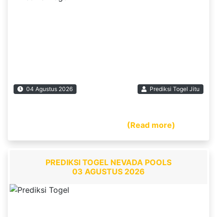
04 Agustus 2026
Prediksi Togel Jitu
PREDIKSI SAHAM TOTO NEVADA – Selamat
datang di Situs Prediksi […] ...
(Read more)
PREDIKSI TOGEL NEVADA POOLS
03 AGUSTUS 2026