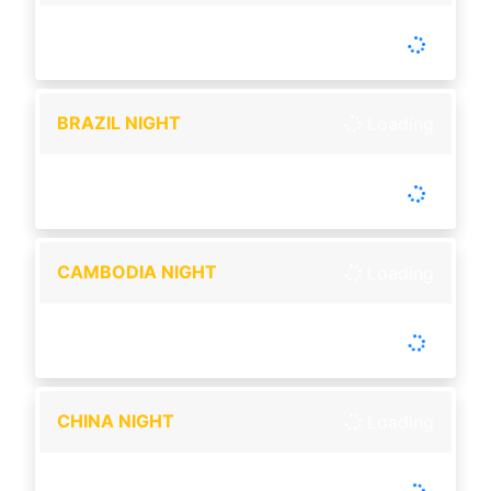
-
Tutup :
00:00
Buka :
00:00
Buka setiap hari
BRAZIL NIGHT
Loading
-
Tutup :
00:00
Buka :
00:00
Buka setiap hari
CAMBODIA NIGHT
Loading
-
Tutup :
00:00
Buka :
00:00
Buka setiap hari
CHINA NIGHT
Loading
-
Tutup :
00:00
Buka :
00:00