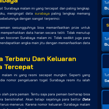
Tut
Bu
sil Surabaya malam ini yang tercepat dan paling lengkap.
osku, mengingat data
surabaya
paling lengkap memang
sebelumnya dengan sangat terperinci.
S
a pemain sesungguhnya bisa memanfaatkan prize untuk
memperhatikan data harian secara teliti. Tidak menutup
n bocoran Surabaya malam ini. Tidak sedikit juga para
Tut
 mendapatkan angka main jitu dengan memanfaatkan data
Bu
a Terbaru Dan Keluaran
a Tercepat
 malam ini yang resmi secepat mungkin. Seperti yang
Tut
dia nomor pengeluaran togel Surabaya resmi itu ialah
Se
n oleh para pemain. Tentu saja para pemain berharap bisa
a beristirahat. Akan tetapi sejatinya para bettor
Data
terus-menerus. Karena nomor keluaran Surabaya malam