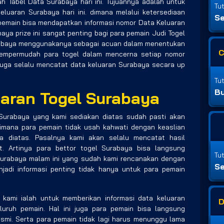
h Tabel Data Surabaya hari ini. Tujuannya adalah untuk
Tut
uaran Surabaya hari ini. dimana melalui ketersediaan
Se
ra pemain bisa mendapatkan informasi nomor Data Keluaran
ya prize ini sangat penting bagi para pemain Judi Togel
urabaya menggunakanya sebagai acuan dalam menentukan
C
mempermudah para togel dalam mencerna setiap nomor
 juga selalu mencatat data keluaran Surabaya secara up
Tut
Bu
uaran Togel Surabaya
Surabaya yang kami sediakan diatas sudah pasti akan
imana para pemain tidak usah kahwati dengan keaslian
a diatas. Pasalnya kami akan selalu mencatat hasil
. Artinya para bettor togel Surabaya bisa langsung
Tut
Surabaya malam ini yang sudah kami rencanakan dengan
Se
enjadi informasi penting tidak hanya untuk para pemain
a kami ialah untuk memberikan informasi data keluaran
D
luruh pemain. Hal ini juga para pemain bisa langsung
esmi. Serta para pemain tidak lagi harus menunggu lama