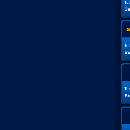
Tut
Se
S
Tut
Se
Tut
Se