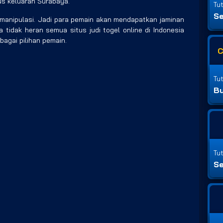
tus keluaran Surabaya.
Tut
Se
manipulasi. Jadi para pemain akan mendapatkan jaminan
 tidak heran semua situs judi togel online di Indonesia
agai pilihan pemain.
C
Tut
Bu
Tut
Se