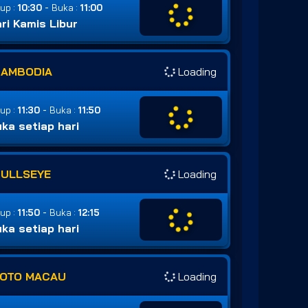
-
up :
10:30
Buka :
11:00
ri Kamis Libur
AMBODIA
Loading
-
up :
11:30
Buka :
11:50
ka setiap hari
ULLSEYE
Loading
-
up :
11:50
Buka :
12:15
ka setiap hari
OTO MACAU
Loading