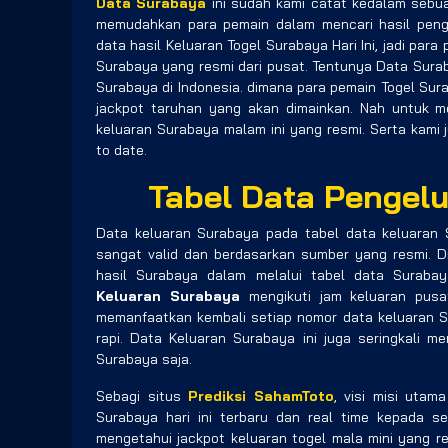
Data Surabaya
ini sudah kami catat kedalam sebua
memudahkan para pemain dalam mencari hasil pengel
data hasil Keluaran Togel Surabaya Hari Ini, jadi pa
Surabaya yang resmi dari pusat. Tentunya Data Suraba
Surabaya di Indonesia. dimana para pemain Togel S
jackpot taruhan yang akan dimainkan. Nah untuk 
keluaran Surabaya malam ini yang resmi. Serta kami
to date.
Tabel Data Pengel
Data keluaran Surabaya pada tabel data keluaran 
sangat valid dan berdasarkan sumber yang resmi. D
hasil Surabaya dalam melalui tabel data Surabay
Keluaran Surabaya
mengikuti jam keluaran pusat
memanfaatkan kembali setiap nomor data keluaran 
rapi. Data Keluaran Surabaya ini juga seringkali m
Surabaya saja.
Sebagi situs
Prediksi SahamToto
, visi misi utam
Surabaya hari ini terbaru dan real time kepada se
mengetahui jackpot keluaran togel mala mini yang r