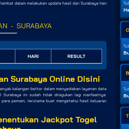
rlambat dalam melakukan update hasil dari Surabaya hari
Tut
Ha
AN - SURABAYA
C
Tut
Bu
HARI
RESULT
B
an Surabaya Online Disini
banyak kalangan bettor dalam menyediakan layanan data
Tut
l Surabaya ini sudah tidak diragukan lagi manfaatnya.
Bu
n para pemain, terutama buat mengetahui hasil keluaran
T
enentukan Jackpot Togel
abaya