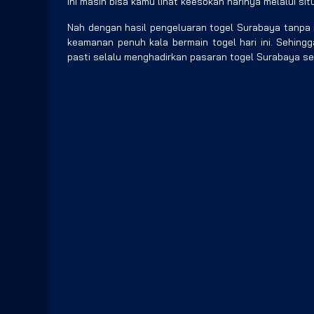
ini masih bisa kamu lihat keesokan harinya melalui si
Nah dengan hasil pengeluaran togel Surabaya tanpa 
keamanan penuh kala bermain togel hari ini. Sehingga
pasti selalu menghadirkan pasaran togel Surabaya seb