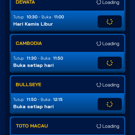
DEWATA
Loading
-
Tutup :
10:30
Buka :
11:00
Hari Kamis Libur
CAMBODIA
Loading
-
Tutup :
11:30
Buka :
11:50
Buka setiap hari
BULLSEYE
Loading
-
Tutup :
11:50
Buka :
12:15
Buka setiap hari
TOTO MACAU
Loading