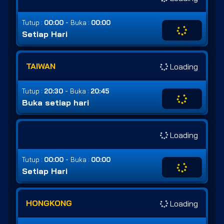
-
Tutup :
00:00
Buka :
00:00
Setiap Hari
TAIWAN
Loading
-
Tutup :
20:30
Buka :
20:45
Buka setiap hari
Loading
-
Tutup :
00:00
Buka :
00:00
Setiap Hari
HONGKONG
Loading