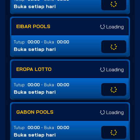
Buka setiap hari
EIBAR POOLS
Loading
-
Tutup :
00:00
Buka :
00:00
Buka setiap hari
EROPA LOTTO
Loading
-
Tutup :
00:00
Buka :
00:00
Buka setiap hari
GABON POOLS
Loading
-
Tutup :
00:00
Buka :
00:00
Buka setiap hari