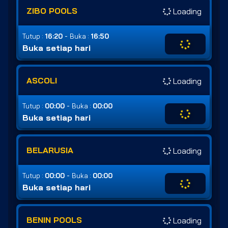
ZIBO POOLS
Loading
-
Tutup :
16:20
Buka :
16:50
Buka setiap hari
ASCOLI
Loading
-
Tutup :
00:00
Buka :
00:00
Buka setiap hari
BELARUSIA
Loading
-
Tutup :
00:00
Buka :
00:00
Buka setiap hari
BENIN POOLS
Loading