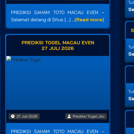
Tut
Se
PREDIKSI SAHAM TOTO MACAU EVEN –
Selamat datang di Situs […] ...
(Read more)
S
PREDIKSI TOGEL MACAU EVEN
Tut
27 JULI 2026
Se
Tut
Se
27 Juli 2026
Prediksi Togel Jitu
PREDIKSI SAHAM TOTO MACAU EVEN –