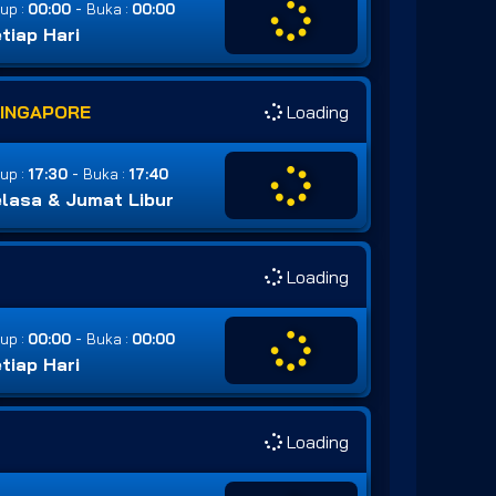
-
up :
00:00
Buka :
00:00
tiap Hari
INGAPORE
Loading
-
up :
17:30
Buka :
17:40
lasa & Jumat Libur
Loading
-
up :
00:00
Buka :
00:00
tiap Hari
Loading