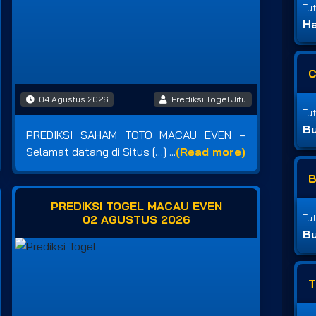
Tut
Ha
C
04 Agustus 2026
Prediksi Togel Jitu
Tut
Bu
PREDIKSI SAHAM TOTO MACAU EVEN –
Selamat datang di Situs […] ...
(Read more)
B
PREDIKSI TOGEL MACAU EVEN
Tut
02 AGUSTUS 2026
Bu
T