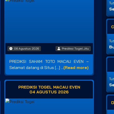
Tut
Se
C
Tut
Bu
06 Agustus 2026
Prediksi Togel Jitu
PREDIKSI SAHAM TOTO MACAU EVEN –
Selamat datang di Situs […] ...
(Read more)
Tut
Se
PREDIKSI TOGEL MACAU EVEN
04 AGUSTUS 2026
D