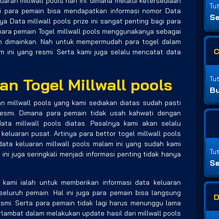
an millwall pools hari ini. dimana melalui ketersediaan
Tut
jadi para pemain bisa mendapatkan informasi nomor Data
Se
ya Data millwall pools prize ini sangat penting bagi para
a para pemain Togel millwall pools menggunakanya sebagai
n dimainkan. Nah untuk mempermudah para togel dalam
C
m ini yang resmi. Serta kami juga selalu mencatat data
Tut
an Togel Millwall pools
Bu
an millwall pools yang kami sediakan diatas sudah pasti
esmi. Dimana para pemain tidak usah kahwati dengan
data millwall pools diatas. Pasalnya kami akan selalu
keluaran pusat. Artinya para bettor togel millwall pools
ata keluaran millwall pools malam ini yang sudah kami
Tut
ini juga seringkali menjadi informasi penting tidak hanya
Se
a kami ialah untuk memberikan informasi data keluaran
 seluruh pemain. Hal ini juga para pemain bisa langsung
D
esmi. Serta para pemain tidak lagi harus menunggu lama
lambat dalam melakukan update hasil dari millwall pools