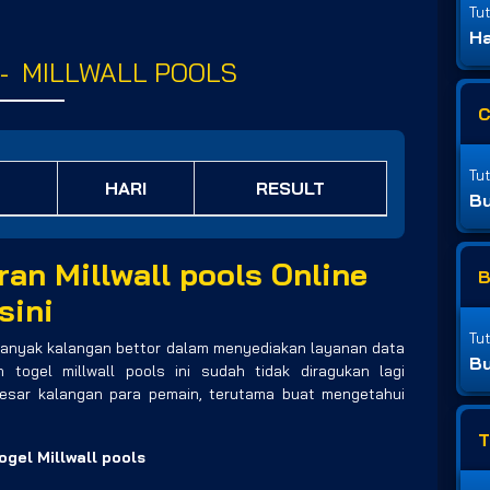
Tut
Ha
- MILLWALL POOLS
C
Tut
HARI
RESULT
Bu
an Millwall pools Online
B
sini
Tut
banyak kalangan bettor dalam menyediakan layanan data
Bu
n togel millwall pools ini sudah tidak diragukan lagi
besar kalangan para pemain, terutama buat mengetahui
T
gel Millwall pools