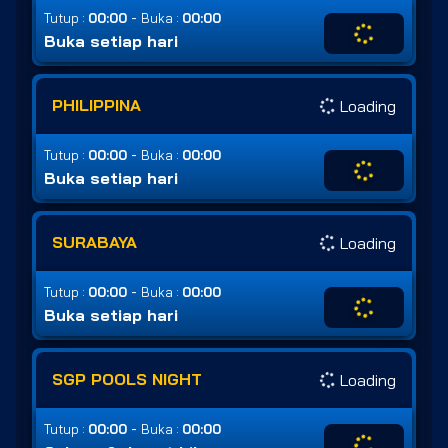
-
Tutup :
00:00
Buka :
00:00
Buka setiap hari
PHILIPPINA
Loading
-
Tutup :
00:00
Buka :
00:00
Buka setiap hari
SURABAYA
Loading
-
Tutup :
00:00
Buka :
00:00
Buka setiap hari
SGP POOLS NIGHT
Loading
-
Tutup :
00:00
Buka :
00:00