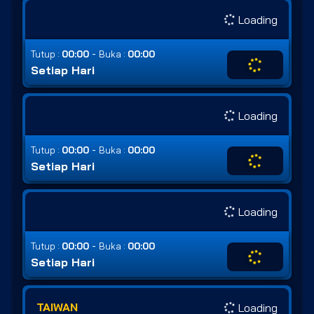
Loading
-
Tutup :
00:00
Buka :
00:00
Setiap Hari
Loading
-
Tutup :
00:00
Buka :
00:00
Setiap Hari
Loading
-
Tutup :
00:00
Buka :
00:00
Setiap Hari
TAIWAN
Loading