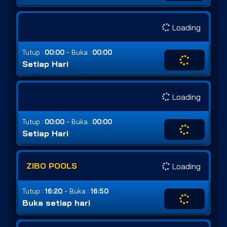
Loading
-
Tutup :
00:00
Buka :
00:00
Setiap Hari
Loading
-
Tutup :
00:00
Buka :
00:00
Setiap Hari
ZIBO POOLS
Loading
-
Tutup :
16:20
Buka :
16:50
Buka setiap hari