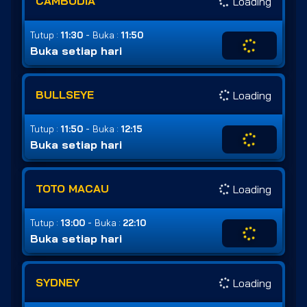
CAMBODIA
Loading
-
Tutup :
11:30
Buka :
11:50
Buka setiap hari
BULLSEYE
Loading
-
Tutup :
11:50
Buka :
12:15
Buka setiap hari
TOTO MACAU
Loading
-
Tutup :
13:00
Buka :
22:10
Buka setiap hari
SYDNEY
Loading