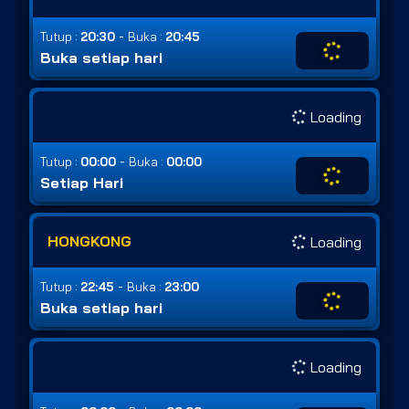
-
Tutup :
20:30
Buka :
20:45
Buka setiap hari
Loading
-
Tutup :
00:00
Buka :
00:00
Setiap Hari
HONGKONG
Loading
-
Tutup :
22:45
Buka :
23:00
Buka setiap hari
Loading