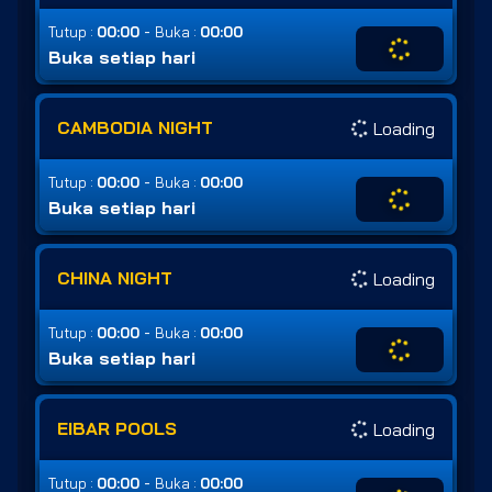
-
Tutup :
00:00
Buka :
00:00
Buka setiap hari
CAMBODIA NIGHT
Loading
-
Tutup :
00:00
Buka :
00:00
Buka setiap hari
CHINA NIGHT
Loading
-
Tutup :
00:00
Buka :
00:00
Buka setiap hari
EIBAR POOLS
Loading
-
Tutup :
00:00
Buka :
00:00