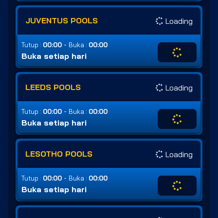
JUVENTUS POOLS
Loading
-
Tutup :
00:00
Buka :
00:00
Buka setiap hari
LEEDS POOLS
Loading
-
Tutup :
00:00
Buka :
00:00
Buka setiap hari
LESOTHO POOLS
Loading
-
Tutup :
00:00
Buka :
00:00
Buka setiap hari