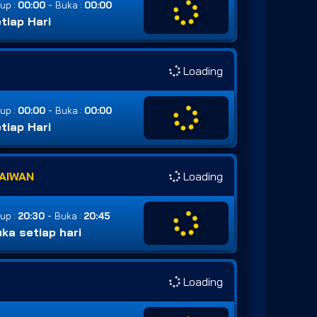
-
up :
00:00
Buka :
00:00
tiap Hari
Loading
-
up :
00:00
Buka :
00:00
tiap Hari
AIWAN
Loading
-
up :
20:30
Buka :
20:45
ka setiap hari
Loading