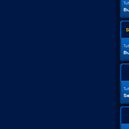
Tut
Bu
S
Tut
Bu
Tut
Se