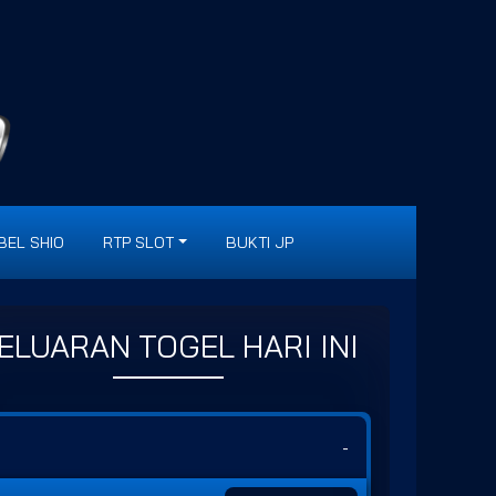
BEL SHIO
RTP SLOT
BUKTI JP
ELUARAN TOGEL HARI INI
-