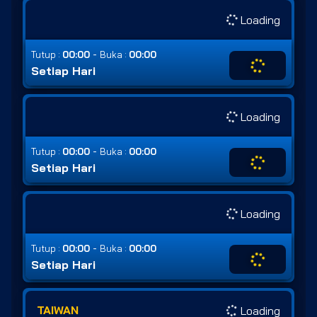
Loading
-
Tutup :
00:00
Buka :
00:00
Setiap Hari
Loading
-
Tutup :
00:00
Buka :
00:00
Setiap Hari
Loading
-
Tutup :
00:00
Buka :
00:00
Setiap Hari
TAIWAN
Loading