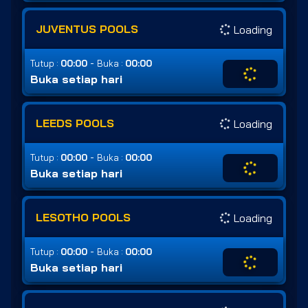
JUVENTUS POOLS
Loading
-
Tutup :
00:00
Buka :
00:00
Buka setiap hari
LEEDS POOLS
Loading
-
Tutup :
00:00
Buka :
00:00
Buka setiap hari
LESOTHO POOLS
Loading
-
Tutup :
00:00
Buka :
00:00
Buka setiap hari