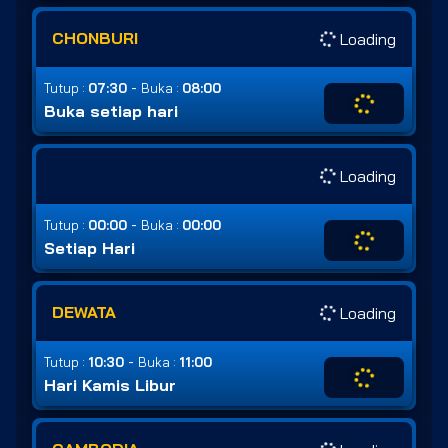
CHONBURI
Loading
-
Tutup :
07:30
Buka :
08:00
Buka setiap hari
Loading
-
Tutup :
00:00
Buka :
00:00
Setiap Hari
DEWATA
Loading
-
Tutup :
10:30
Buka :
11:00
Hari Kamis Libur