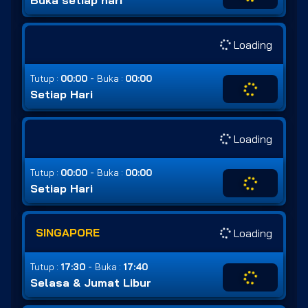
Buka setiap hari
Loading
-
Tutup :
00:00
Buka :
00:00
Setiap Hari
Loading
-
Tutup :
00:00
Buka :
00:00
Setiap Hari
SINGAPORE
Loading
-
Tutup :
17:30
Buka :
17:40
Selasa & Jumat Libur