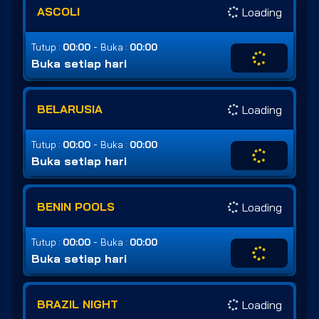
ASCOLI
Loading
-
Tutup :
00:00
Buka :
00:00
Buka setiap hari
BELARUSIA
Loading
-
Tutup :
00:00
Buka :
00:00
Buka setiap hari
BENIN POOLS
Loading
-
Tutup :
00:00
Buka :
00:00
Buka setiap hari
BRAZIL NIGHT
Loading