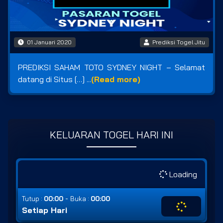
01 Januari 2020
Prediksi Togel Jitu
PREDIKSI SAHAM TOTO SYDNEY NIGHT – Selamat
datang di Situs […] ...
(Read more)
KELUARAN TOGEL HARI INI
Loading
-
Tutup :
00:00
Buka :
00:00
Setiap Hari