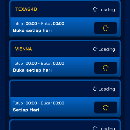
TEXAS4D
Loading
-
Tutup :
00:00
Buka :
00:00
Buka setiap hari
VIENNA
Loading
-
Tutup :
00:00
Buka :
00:00
Buka setiap hari
Loading
-
Tutup :
00:00
Buka :
00:00
Setiap Hari
Loading