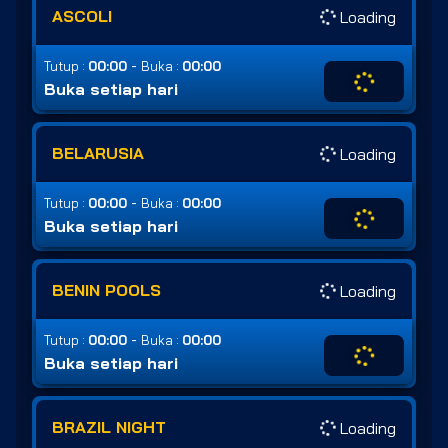
ASCOLI
Loading
-
Tutup :
00:00
Buka :
00:00
Buka setiap hari
BELARUSIA
Loading
-
Tutup :
00:00
Buka :
00:00
Buka setiap hari
BENIN POOLS
Loading
-
Tutup :
00:00
Buka :
00:00
Buka setiap hari
BRAZIL NIGHT
Loading