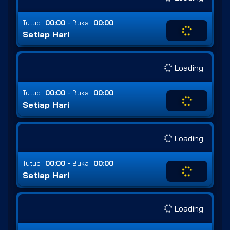
-
Tutup :
00:00
Buka :
00:00
Setiap Hari
Loading
-
Tutup :
00:00
Buka :
00:00
Setiap Hari
Loading
-
Tutup :
00:00
Buka :
00:00
Setiap Hari
Loading