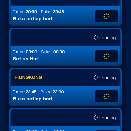
-
Tutup :
20:30
Buka :
20:45
Buka setiap hari
Loading
-
Tutup :
00:00
Buka :
00:00
Setiap Hari
HONGKONG
Loading
-
Tutup :
22:45
Buka :
23:00
Buka setiap hari
Loading