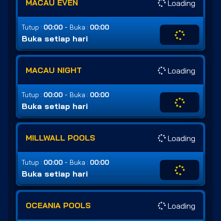
MACAU EVEN
Loading
-
Tutup :
00:00
Buka :
00:00
Buka setiap hari
MACAU NIGHT
Loading
-
Tutup :
00:00
Buka :
00:00
Buka setiap hari
MILLWALL POOLS
Loading
-
Tutup :
00:00
Buka :
00:00
Buka setiap hari
OCEANIA POOLS
Loading