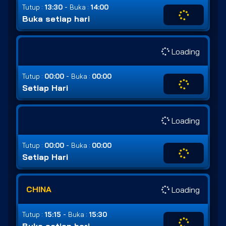
-
Tutup :
13:30
Buka :
14:00
Buka setiap hari
Loading
-
Tutup :
00:00
Buka :
00:00
Setiap Hari
Loading
-
Tutup :
00:00
Buka :
00:00
Setiap Hari
CHINA
Loading
-
Tutup :
15:15
Buka :
15:30