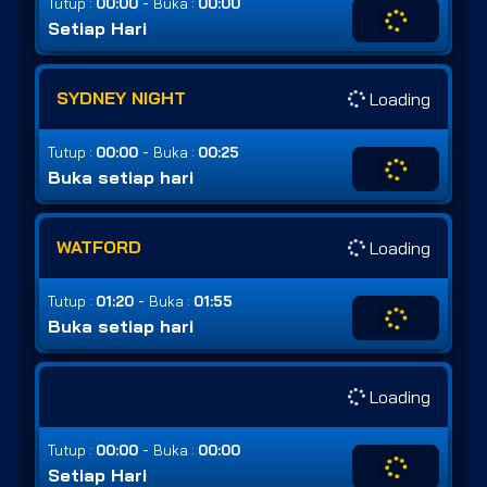
-
Tutup :
00:00
Buka :
00:00
Setiap Hari
SYDNEY NIGHT
Loading
-
Tutup :
00:00
Buka :
00:25
Buka setiap hari
WATFORD
Loading
-
Tutup :
01:20
Buka :
01:55
Buka setiap hari
Loading
-
Tutup :
00:00
Buka :
00:00
Setiap Hari