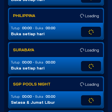
PHILIPPINA
Loading
-
Tutup :
00:00
Buka :
00:00
Buka setiap hari
SURABAYA
Loading
-
Tutup :
00:00
Buka :
00:00
Buka setiap hari
SGP POOLS NIGHT
Loading
-
Tutup :
00:00
Buka :
00:00
Selasa & Jumat Libur