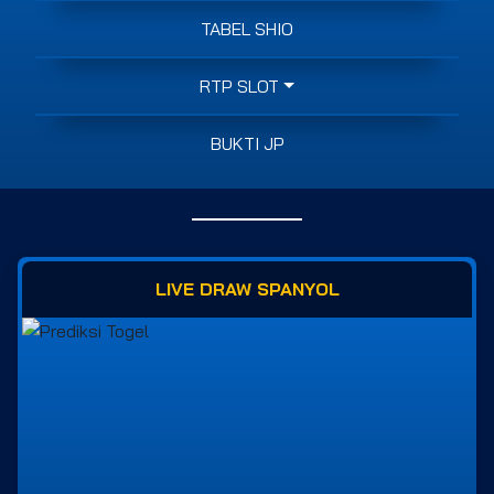
TABEL SHIO
RTP SLOT
BUKTI JP
LIVE DRAW SPANYOL