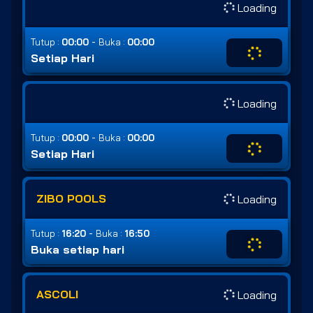
Loading
-
Tutup :
00:00
Buka :
00:00
Setiap Hari
Loading
-
Tutup :
00:00
Buka :
00:00
Setiap Hari
ZIBO POOLS
Loading
-
Tutup :
16:20
Buka :
16:50
Buka setiap hari
ASCOLI
Loading