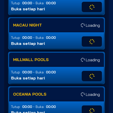
-
Tutup :
00:00
Buka :
00:00
Buka setiap hari
MACAU NIGHT
Loading
-
Tutup :
00:00
Buka :
00:00
Buka setiap hari
MILLWALL POOLS
Loading
-
Tutup :
00:00
Buka :
00:00
Buka setiap hari
OCEANIA POOLS
Loading
-
Tutup :
00:00
Buka :
00:00
Buka setiap hari