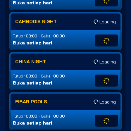
Buka setiap hari
CAMBODIA NIGHT
Loading
-
Tutup :
00:00
Buka :
00:00
Buka setiap hari
CHINA NIGHT
Loading
-
Tutup :
00:00
Buka :
00:00
Buka setiap hari
EIBAR POOLS
Loading
-
Tutup :
00:00
Buka :
00:00
Buka setiap hari