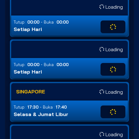
Loading
-
Tutup :
00:00
Buka :
00:00
Setiap Hari
Loading
-
Tutup :
00:00
Buka :
00:00
Setiap Hari
SINGAPORE
Loading
-
Tutup :
17:30
Buka :
17:40
Selasa & Jumat Libur
Loading