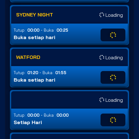
SYDNEY NIGHT
Loading
-
Tutup :
00:00
Buka :
00:25
Buka setiap hari
WATFORD
Loading
-
Tutup :
01:20
Buka :
01:55
Buka setiap hari
Loading
-
Tutup :
00:00
Buka :
00:00
Setiap Hari