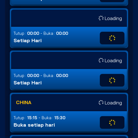
Loading
-
Tutup :
00:00
Buka :
00:00
Setiap Hari
Loading
-
Tutup :
00:00
Buka :
00:00
Setiap Hari
CHINA
Loading
-
Tutup :
15:15
Buka :
15:30
Buka setiap hari