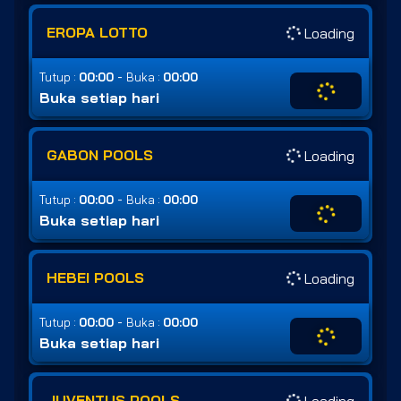
EROPA LOTTO
Loading
-
Tutup :
00:00
Buka :
00:00
Buka setiap hari
GABON POOLS
Loading
-
Tutup :
00:00
Buka :
00:00
Buka setiap hari
HEBEI POOLS
Loading
-
Tutup :
00:00
Buka :
00:00
Buka setiap hari
JUVENTUS POOLS
Loading