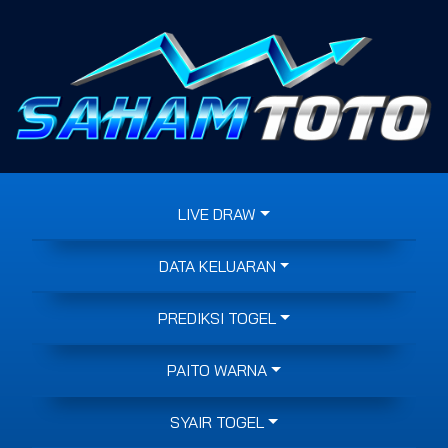
LIVE DRAW
DATA KELUARAN
PREDIKSI TOGEL
PAITO WARNA
SYAIR TOGEL