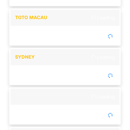
TOTO MACAU
Loading
-
Tutup :
13:00
Buka :
22:10
Buka setiap hari
SYDNEY
Loading
-
Tutup :
13:30
Buka :
14:00
Buka setiap hari
Loading
-
Tutup :
00:00
Buka :
00:00
Setiap Hari