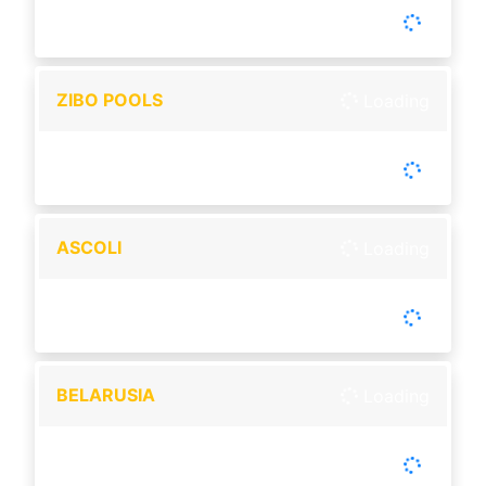
-
Tutup :
00:00
Buka :
00:00
Setiap Hari
ZIBO POOLS
Loading
-
Tutup :
16:20
Buka :
16:50
Buka setiap hari
ASCOLI
Loading
-
Tutup :
00:00
Buka :
00:00
Buka setiap hari
BELARUSIA
Loading
-
Tutup :
00:00
Buka :
00:00
Buka setiap hari