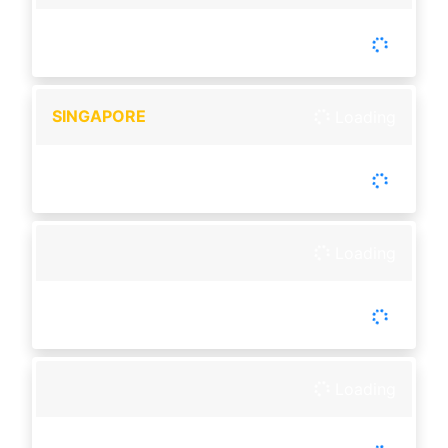
-
Tutup :
00:00
Buka :
00:00
Setiap Hari
SINGAPORE
Loading
-
Tutup :
17:30
Buka :
17:40
Selasa & Jumat Libur
Loading
-
Tutup :
00:00
Buka :
00:00
Setiap Hari
Loading
-
Tutup :
00:00
Buka :
00:00