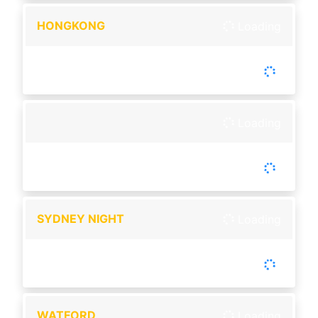
HONGKONG
Loading
-
Tutup :
22:45
Buka :
23:00
Buka setiap hari
Loading
-
Tutup :
00:00
Buka :
00:00
Setiap Hari
SYDNEY NIGHT
Loading
-
Tutup :
00:00
Buka :
00:25
Buka setiap hari
WATFORD
Loading