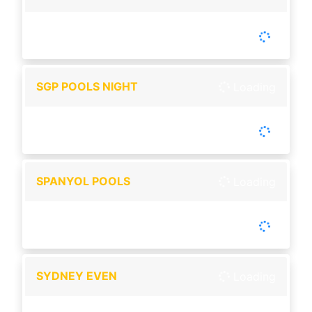
-
Tutup :
00:00
Buka :
00:00
Buka setiap hari
SGP POOLS NIGHT
Loading
-
Tutup :
00:00
Buka :
00:00
Selasa & Jumat Libur
SPANYOL POOLS
Loading
-
Tutup :
00:00
Buka :
00:00
Buka setiap hari
SYDNEY EVEN
Loading
-
Tutup :
00:00
Buka :
00:00