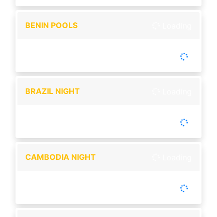
BENIN POOLS
Loading
-
Tutup :
00:00
Buka :
00:00
Buka setiap hari
BRAZIL NIGHT
Loading
-
Tutup :
00:00
Buka :
00:00
Buka setiap hari
CAMBODIA NIGHT
Loading
-
Tutup :
00:00
Buka :
00:00
Buka setiap hari