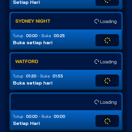
Setiap Hari
SYDNEY NIGHT
Loading
-
Tutup :
00:00
Buka :
00:25
Buka setiap hari
WATFORD
Loading
-
Tutup :
01:20
Buka :
01:55
Buka setiap hari
Loading
-
Tutup :
00:00
Buka :
00:00
Setiap Hari