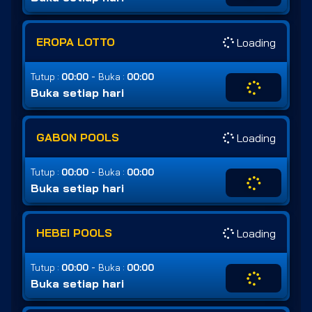
EROPA LOTTO
Loading
-
Tutup :
00:00
Buka :
00:00
Buka setiap hari
GABON POOLS
Loading
-
Tutup :
00:00
Buka :
00:00
Buka setiap hari
HEBEI POOLS
Loading
-
Tutup :
00:00
Buka :
00:00
Buka setiap hari