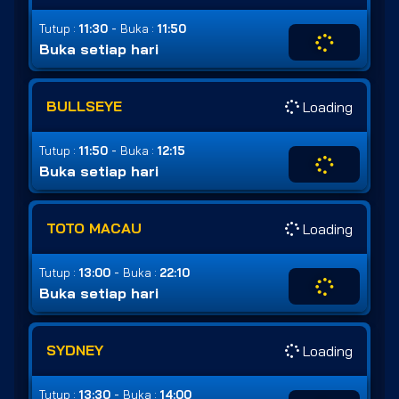
-
Tutup :
11:30
Buka :
11:50
Buka setiap hari
BULLSEYE
Loading
-
Tutup :
11:50
Buka :
12:15
Buka setiap hari
TOTO MACAU
Loading
-
Tutup :
13:00
Buka :
22:10
Buka setiap hari
SYDNEY
Loading
-
Tutup :
13:30
Buka :
14:00