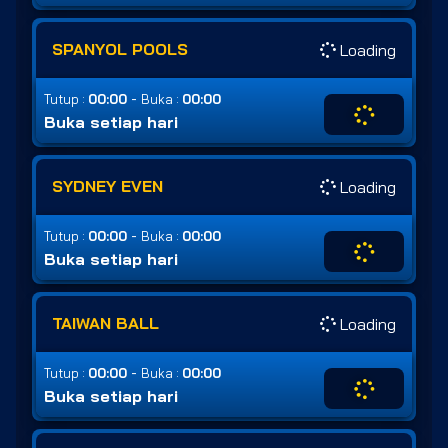
SPANYOL POOLS
Loading
-
Tutup :
00:00
Buka :
00:00
Buka setiap hari
SYDNEY EVEN
Loading
-
Tutup :
00:00
Buka :
00:00
Buka setiap hari
TAIWAN BALL
Loading
-
Tutup :
00:00
Buka :
00:00
Buka setiap hari