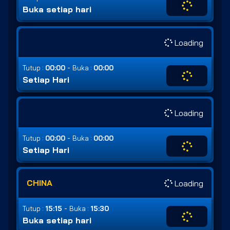
Buka setiap hari
Loading
-
Tutup :
00:00
Buka :
00:00
Setiap Hari
Loading
-
Tutup :
00:00
Buka :
00:00
Setiap Hari
CHINA
Loading
-
Tutup :
15:15
Buka :
15:30
Buka setiap hari