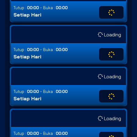
-
Tutup :
00:00
Buka :
00:00
Setiap Hari
Loading
-
Tutup :
00:00
Buka :
00:00
Setiap Hari
Loading
-
Tutup :
00:00
Buka :
00:00
Setiap Hari
Loading
-
Tutup :
00:00
Buka :
00:00