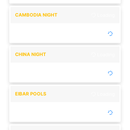
CAMBODIA NIGHT
Loading
-
Tutup :
00:00
Buka :
00:00
Buka setiap hari
CHINA NIGHT
Loading
-
Tutup :
00:00
Buka :
00:00
Buka setiap hari
EIBAR POOLS
Loading
-
Tutup :
00:00
Buka :
00:00
Buka setiap hari