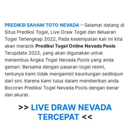
CONTOH PREDIKSI TOGEL ONLINE NEVADA
PREDIKSI SAHAM TOTO NEVADA
– Selamat datang di
Situs Prediksi Togel, Live Draw Togel dan Keluaran
Togel Terlengkap 2022, Pada kesempatan kali ini kita
akan meracik
Prediksi Togel Online Nevada Pools
Terupdate 2022, yang akan digunakan untuk
menembus Angka Togel Nevada Pools yang anda
gemari. Bersama dengan pasaran togel resmi,
tentunya kami tidak mengambil keuntungan sedikipun
dari sini. Karena kami tulus dalam memberikan anda
Bocoran Prediksi Togel Nevada Pools dengan benar
dan akurat.
>>
LIVE DRAW NEVADA
TERCEPAT
<<