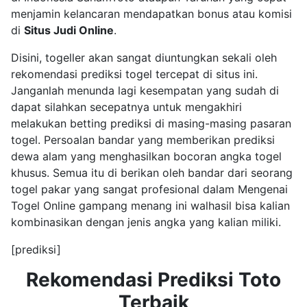
menjamin kelancaran mendapatkan bonus atau komisi
di
Situs Judi Online
.
Disini, togeller akan sangat diuntungkan sekali oleh
rekomendasi prediksi togel tercepat di situs ini.
Janganlah menunda lagi kesempatan yang sudah di
dapat silahkan secepatnya untuk mengakhiri
melakukan betting prediksi di masing-masing pasaran
togel. Persoalan bandar yang memberikan prediksi
dewa alam yang menghasilkan bocoran angka togel
khusus. Semua itu di berikan oleh bandar dari seorang
togel pakar yang sangat profesional dalam Mengenai
Togel Online gampang menang ini walhasil bisa kalian
kombinasikan dengan jenis angka yang kalian miliki.
[prediksi]
Rekomendasi Prediksi Toto
Terbaik