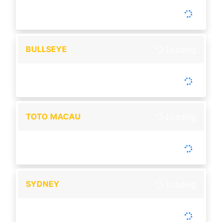
-
Tutup :
11:30
Buka :
11:50
Buka setiap hari
BULLSEYE
Loading
-
Tutup :
11:50
Buka :
12:15
Buka setiap hari
TOTO MACAU
Loading
-
Tutup :
13:00
Buka :
22:10
Buka setiap hari
SYDNEY
Loading
-
Tutup :
13:30
Buka :
14:00
Buka setiap hari