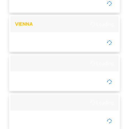
Buka setiap hari
VIENNA
Loading
-
Tutup :
00:00
Buka :
00:00
Buka setiap hari
Loading
-
Tutup :
00:00
Buka :
00:00
Setiap Hari
Loading
-
Tutup :
00:00
Buka :
00:00
Setiap Hari