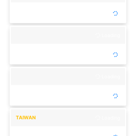
-
Tutup :
00:00
Buka :
00:00
Setiap Hari
Loading
-
Tutup :
00:00
Buka :
00:00
Setiap Hari
Loading
-
Tutup :
00:00
Buka :
00:00
Setiap Hari
TAIWAN
Loading
-
Tutup :
20:30
Buka :
20:45