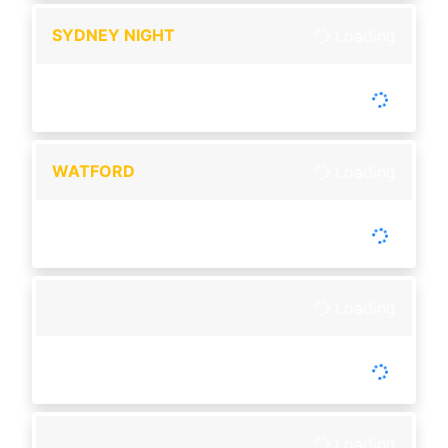
SYDNEY NIGHT
Loading
-
Tutup :
00:00
Buka :
00:25
Buka setiap hari
WATFORD
Loading
-
Tutup :
01:20
Buka :
01:55
Buka setiap hari
Loading
-
Tutup :
00:00
Buka :
00:00
Setiap Hari
Loading