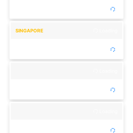
-
Tutup :
00:00
Buka :
00:00
Setiap Hari
SINGAPORE
Loading
-
Tutup :
17:30
Buka :
17:40
Selasa & Jumat Libur
Loading
-
Tutup :
00:00
Buka :
00:00
Setiap Hari
Loading
-
Tutup :
00:00
Buka :
00:00
Setiap Hari