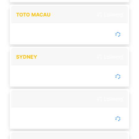
TOTO MACAU
Loading
-
Tutup :
13:00
Buka :
22:10
Buka setiap hari
SYDNEY
Loading
-
Tutup :
13:30
Buka :
14:00
Buka setiap hari
Loading
-
Tutup :
00:00
Buka :
00:00
Setiap Hari