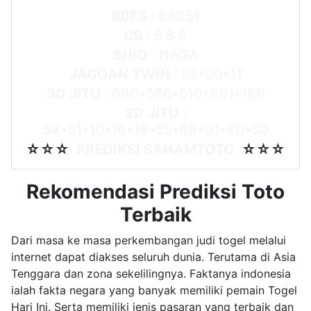
BBFS
: 68051
CB
: 5 & 6
SHIO
: NAGA
JAGOAN TWIN
: 55*00*11
3D JITU
: 680*586*510*801*186
2D JITU
:
58*51*10*16*18*55*68*01*80*50
☆☆☆
PREDIKSI SAHAMTOTO
☆☆☆
Rekomendasi Prediksi Toto
Terbaik
Dari masa ke masa perkembangan judi togel melalui
internet dapat diakses seluruh dunia. Terutama di Asia
Tenggara dan zona sekelilingnya. Faktanya indonesia
ialah fakta negara yang banyak memiliki pemain Togel
Hari Ini. Serta memiliki jenis pasaran yang terbaik dan