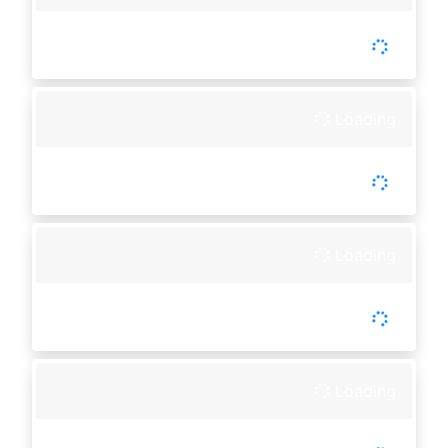
-
Tutup :
01:20
Buka :
01:55
Buka setiap hari
Loading
-
Tutup :
00:00
Buka :
00:00
Setiap Hari
Loading
-
Tutup :
00:00
Buka :
00:00
Setiap Hari
Loading
-
Tutup :
00:00
Buka :
00:00