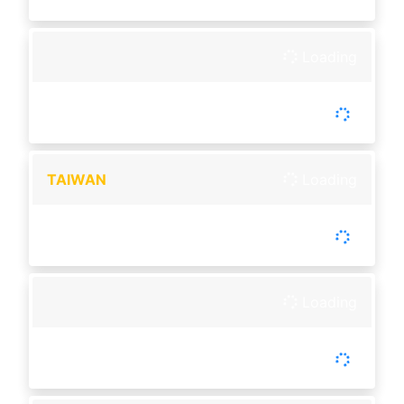
Loading
-
Tutup :
00:00
Buka :
00:00
Setiap Hari
TAIWAN
Loading
-
Tutup :
20:30
Buka :
20:45
Buka setiap hari
Loading
-
Tutup :
00:00
Buka :
00:00
Setiap Hari