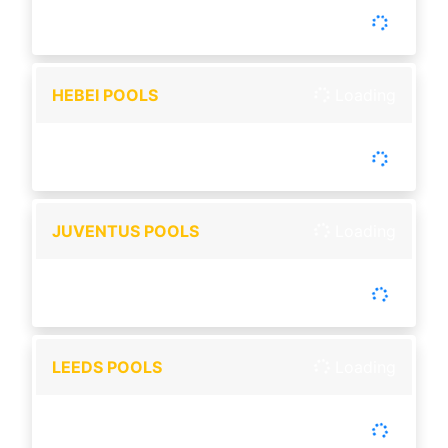
-
Tutup :
00:00
Buka :
00:00
Buka setiap hari
HEBEI POOLS
Loading
-
Tutup :
00:00
Buka :
00:00
Buka setiap hari
JUVENTUS POOLS
Loading
-
Tutup :
00:00
Buka :
00:00
Buka setiap hari
LEEDS POOLS
Loading
-
Tutup :
00:00
Buka :
00:00
Buka setiap hari