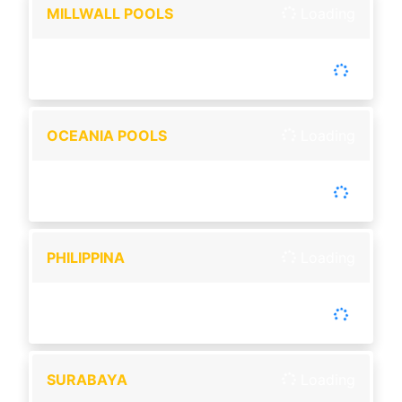
MILLWALL POOLS
Loading
-
Tutup :
00:00
Buka :
00:00
Buka setiap hari
OCEANIA POOLS
Loading
-
Tutup :
00:00
Buka :
00:00
Buka setiap hari
PHILIPPINA
Loading
-
Tutup :
00:00
Buka :
00:00
Buka setiap hari
SURABAYA
Loading