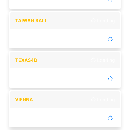
Buka setiap hari
TAIWAN BALL
Loading
-
Tutup :
00:00
Buka :
00:00
Buka setiap hari
TEXAS4D
Loading
-
Tutup :
00:00
Buka :
00:00
Buka setiap hari
VIENNA
Loading
-
Tutup :
00:00
Buka :
00:00
Buka setiap hari