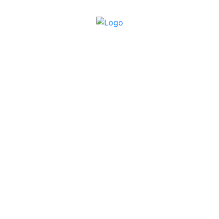
LIVE DRAW
DATA KELUARAN
PREDIKSI TOGEL
PAITO WARNA
SYAIR TOGEL
Tabel Shio
RTP SLOT
BUKTI JP