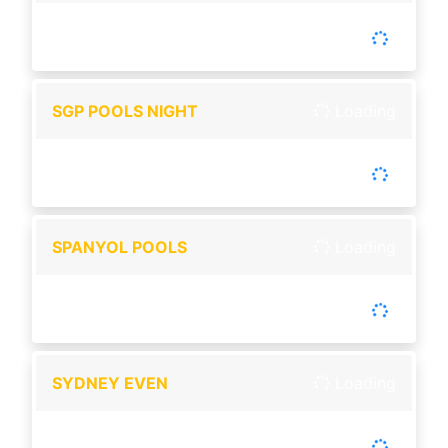
-
Tutup :
00:00
Buka :
00:00
Buka setiap hari
SGP POOLS NIGHT
Loading
-
Tutup :
00:00
Buka :
00:00
Selasa & Jumat Libur
SPANYOL POOLS
Loading
-
Tutup :
00:00
Buka :
00:00
Buka setiap hari
SYDNEY EVEN
Loading
-
Tutup :
00:00
Buka :
00:00