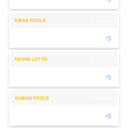
Buka setiap hari
EIBAR POOLS
Loading
-
Tutup :
00:00
Buka :
00:00
Buka setiap hari
EROPA LOTTO
Loading
-
Tutup :
00:00
Buka :
00:00
Buka setiap hari
GABON POOLS
Loading
-
Tutup :
00:00
Buka :
00:00
Buka setiap hari