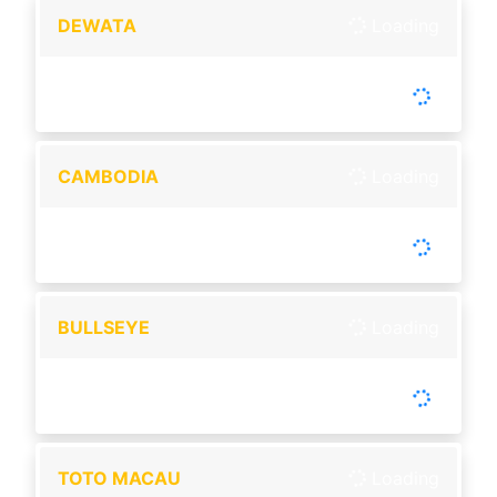
DEWATA
Loading
-
Tutup :
10:30
Buka :
11:00
Hari Kamis Libur
CAMBODIA
Loading
-
Tutup :
11:30
Buka :
11:50
Buka setiap hari
BULLSEYE
Loading
-
Tutup :
11:50
Buka :
12:15
Buka setiap hari
TOTO MACAU
Loading