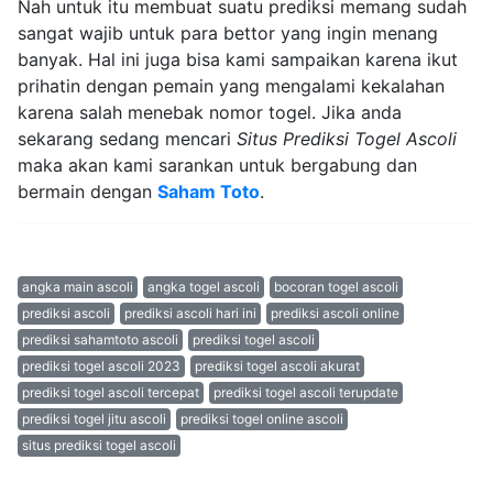
Nah untuk itu membuat suatu prediksi memang sudah
sangat wajib untuk para bettor yang ingin menang
banyak. Hal ini juga bisa kami sampaikan karena ikut
prihatin dengan pemain yang mengalami kekalahan
karena salah menebak nomor togel. Jika anda
sekarang sedang mencari
Situs Prediksi Togel Ascoli
maka akan kami sarankan untuk bergabung dan
bermain dengan
Saham Toto
.
Tags :
angka main ascoli
angka togel ascoli
bocoran togel ascoli
prediksi ascoli
prediksi ascoli hari ini
prediksi ascoli online
prediksi sahamtoto ascoli
prediksi togel ascoli
prediksi togel ascoli 2023
prediksi togel ascoli akurat
prediksi togel ascoli tercepat
prediksi togel ascoli terupdate
prediksi togel jitu ascoli
prediksi togel online ascoli
situs prediksi togel ascoli
KELUARAN TOGEL HARI INI