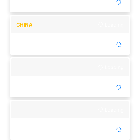
Setiap Hari
CHINA
Loading
-
Tutup :
15:15
Buka :
15:30
Buka setiap hari
Loading
-
Tutup :
00:00
Buka :
00:00
Setiap Hari
Loading
-
Tutup :
00:00
Buka :
00:00
Setiap Hari