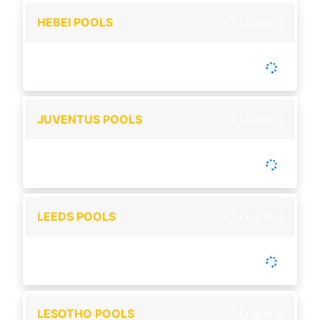
HEBEI POOLS
Loading
-
Tutup :
00:00
Buka :
00:00
Buka setiap hari
JUVENTUS POOLS
Loading
-
Tutup :
00:00
Buka :
00:00
Buka setiap hari
LEEDS POOLS
Loading
-
Tutup :
00:00
Buka :
00:00
Buka setiap hari
LESOTHO POOLS
Loading