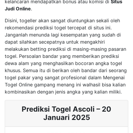
kelancaran mendapatkan bonus atau komisi di
Situs
Judi Online
.
Disini, togeller akan sangat diuntungkan sekali oleh
rekomendasi prediksi togel tercepat di situs ini.
Janganlah menunda lagi kesempatan yang sudah di
dapat silahkan secepatnya untuk mengakhiri
melakukan betting prediksi di masing-masing pasaran
togel. Persoalan bandar yang memberikan prediksi
dewa alam yang menghasilkan bocoran angka togel
khusus. Semua itu di berikan oleh bandar dari seorang
togel pakar yang sangat profesional dalam Mengenai
Togel Online gampang menang ini walhasil bisa kalian
kombinasikan dengan jenis angka yang kalian miliki.
Prediksi Togel Ascoli – 20
Januari 2025