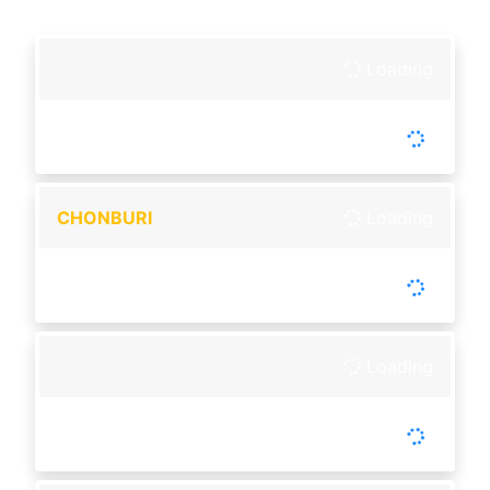
Loading
-
Tutup :
00:00
Buka :
00:00
Setiap Hari
CHONBURI
Loading
-
Tutup :
07:30
Buka :
08:00
Buka setiap hari
Loading
-
Tutup :
00:00
Buka :
00:00
Setiap Hari