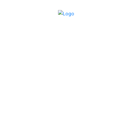
LIVE DRAW
DATA KELUARAN
PREDIKSI TOGEL
PAITO WARNA
SYAIR TOGEL
Tabel Shio
RTP SLOT
BUKTI JP