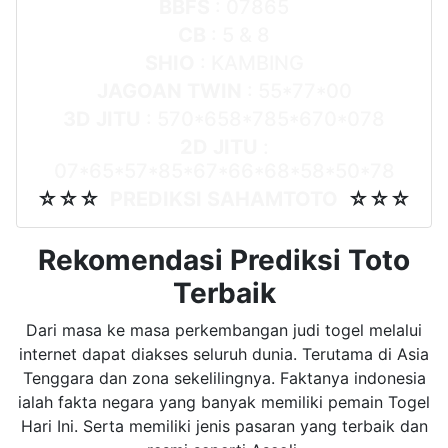
BBFS
: 07865
CB
: 5 & 8
SHIO
: KAMBING
JAGOAN TWIN
: 55*77*00
3D JITU
: 570*658*785*670*078
2D JITU
:
07*65*57*85*67*66*68*58*50*78
☆☆☆
PREDIKSI SAHAMTOTO
☆☆☆
Rekomendasi Prediksi Toto
Terbaik
Dari masa ke masa perkembangan judi togel melalui
internet dapat diakses seluruh dunia. Terutama di Asia
Tenggara dan zona sekelilingnya. Faktanya indonesia
ialah fakta negara yang banyak memiliki pemain Togel
Hari Ini. Serta memiliki jenis pasaran yang terbaik dan