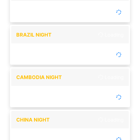
-
Tutup :
00:00
Buka :
00:00
Buka setiap hari
BRAZIL NIGHT
Loading
-
Tutup :
00:00
Buka :
00:00
Buka setiap hari
CAMBODIA NIGHT
Loading
-
Tutup :
00:00
Buka :
00:00
Buka setiap hari
CHINA NIGHT
Loading
-
Tutup :
00:00
Buka :
00:00