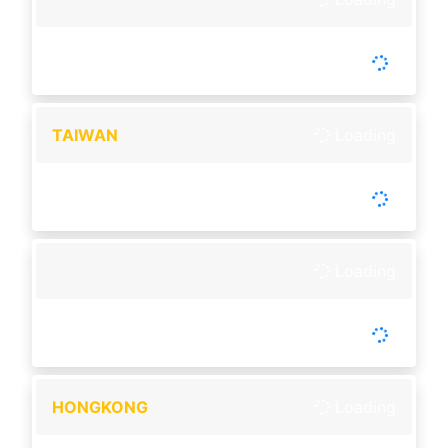
-
Tutup :
00:00
Buka :
00:00
Setiap Hari
TAIWAN
Loading
-
Tutup :
20:30
Buka :
20:45
Buka setiap hari
Loading
-
Tutup :
00:00
Buka :
00:00
Setiap Hari
HONGKONG
Loading