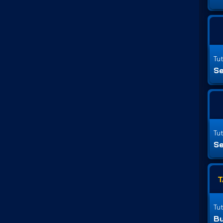
Tut
Se
Tut
Se
T
Tut
Bu