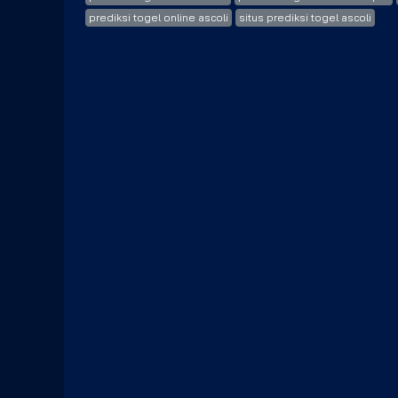
prediksi togel online ascoli
situs prediksi togel ascoli