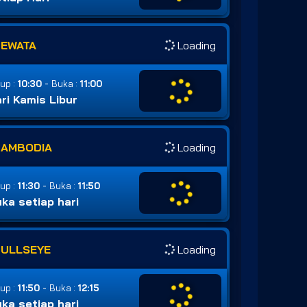
EWATA
Loading
-
up :
10:30
Buka :
11:00
ri Kamis Libur
AMBODIA
Loading
-
up :
11:30
Buka :
11:50
ka setiap hari
ULLSEYE
Loading
-
up :
11:50
Buka :
12:15
ka setiap hari