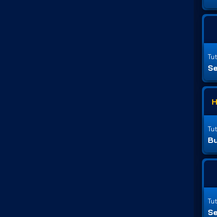
Tut
Se
Tut
Bu
Tut
Se