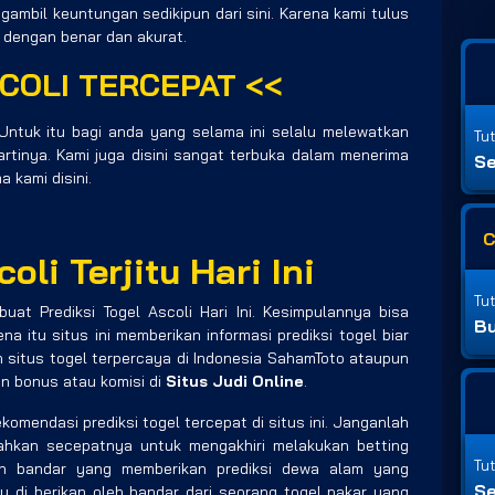
ambil keuntungan sedikipun dari sini. Karena kami tulus
 dengan benar dan akurat.
COLI TERCEPAT
<<
ntuk itu bagi anda yang selama ini selalu melewatkan
Tut
 artinya. Kami juga disini sangat terbuka dalam menerima
Se
 kami disini.
C
oli Terjitu Hari Ini
Tut
at Prediksi Togel Ascoli Hari Ini. Kesimpulannya bisa
Bu
a itu situs ini memberikan informasi prediksi togel biar
n situs togel terpercaya di Indonesia SahamToto ataupun
n bonus atau komisi di
Situs Judi Online
.
ekomendasi prediksi togel tercepat di situs ini. Janganlah
ahkan secepatnya untuk mengakhiri melakukan betting
Tut
lan bandar yang memberikan prediksi dewa alam yang
Se
 di berikan oleh bandar dari seorang togel pakar yang