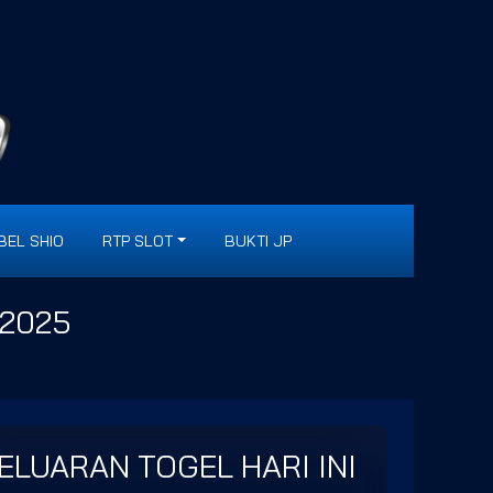
BEL SHIO
RTP SLOT
BUKTI JP
 2025
ELUARAN TOGEL HARI INI