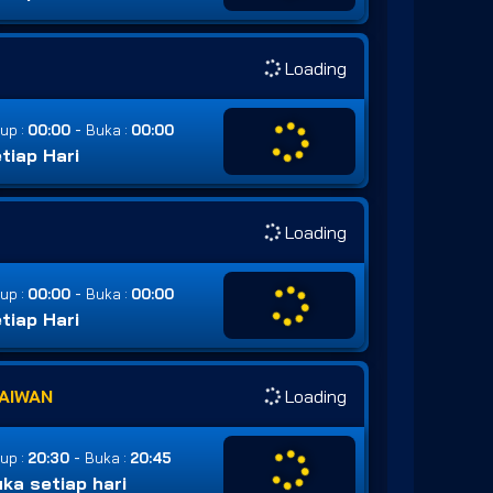
Loading
-
up :
00:00
Buka :
00:00
tiap Hari
Loading
-
up :
00:00
Buka :
00:00
tiap Hari
AIWAN
Loading
-
up :
20:30
Buka :
20:45
ka setiap hari