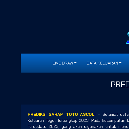
LIVE DRAW
DATA KELUARAN
PRED
PREDIKSI SAHAM TOTO ASCOLI
– Selamat datang
Keluaran Togel Terlengkap 2023, Pada kesempatan ka
Terupdate 2023, yang akan digunakan untuk mene