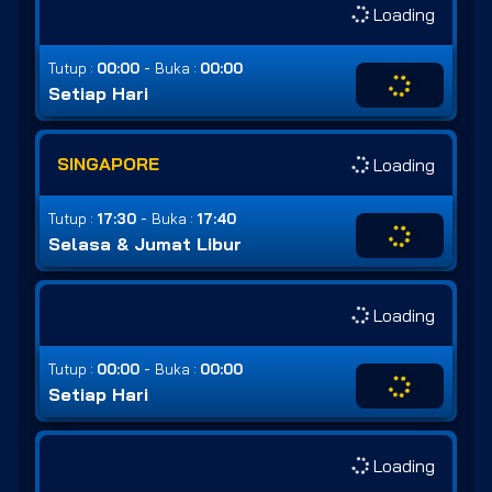
Loading
-
Tutup :
00:00
Buka :
00:00
Setiap Hari
SINGAPORE
Loading
-
Tutup :
17:30
Buka :
17:40
Selasa & Jumat Libur
Loading
-
Tutup :
00:00
Buka :
00:00
Setiap Hari
Loading