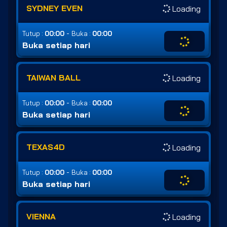
SYDNEY EVEN
Loading
-
Tutup :
00:00
Buka :
00:00
Buka setiap hari
TAIWAN BALL
Loading
-
Tutup :
00:00
Buka :
00:00
Buka setiap hari
TEXAS4D
Loading
-
Tutup :
00:00
Buka :
00:00
Buka setiap hari
VIENNA
Loading