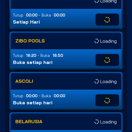
Loading
-
Tutup :
00:00
Buka :
00:00
Setiap Hari
ZIBO POOLS
Loading
-
Tutup :
16:20
Buka :
16:50
Buka setiap hari
ASCOLI
Loading
-
Tutup :
00:00
Buka :
00:00
Buka setiap hari
BELARUSIA
Loading