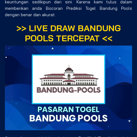
keuntungan sedikipun dari sini. Karena kami tulus dalam
memberikan anda Bocoran Prediksi Togel Bandung Pools
dengan benar dan akurat.
>>
LIVE DRAW BANDUNG
POOLS TERCEPAT
<<