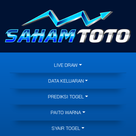
LIVE DRAW
DATA KELUARAN
PREDIKSI TOGEL
PAITO WARNA
SYAIR TOGEL