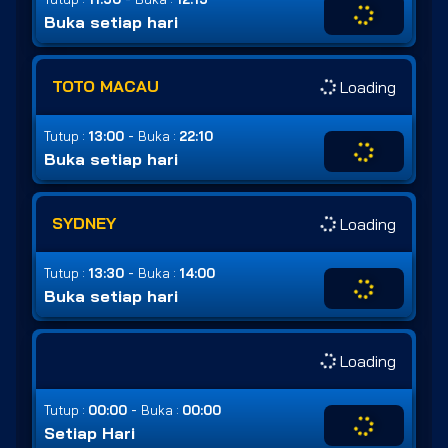
Buka setiap hari
TOTO MACAU
Loading
-
Tutup :
13:00
Buka :
22:10
Buka setiap hari
SYDNEY
Loading
-
Tutup :
13:30
Buka :
14:00
Buka setiap hari
Loading
-
Tutup :
00:00
Buka :
00:00
Setiap Hari