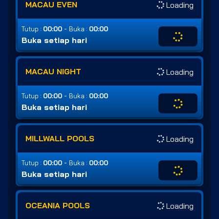
MACAU EVEN
Loading
-
Tutup :
00:00
Buka :
00:00
Buka setiap hari
MACAU NIGHT
Loading
-
Tutup :
00:00
Buka :
00:00
Buka setiap hari
MILLWALL POOLS
Loading
-
Tutup :
00:00
Buka :
00:00
Buka setiap hari
OCEANIA POOLS
Loading