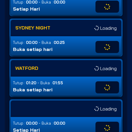
-
Tutup :
00:00
Buka :
00:00
Setiap Hari
SYDNEY NIGHT
Loading
-
Tutup :
00:00
Buka :
00:25
Buka setiap hari
WATFORD
Loading
-
Tutup :
01:20
Buka :
01:55
Buka setiap hari
Loading
-
Tutup :
00:00
Buka :
00:00
Setiap Hari