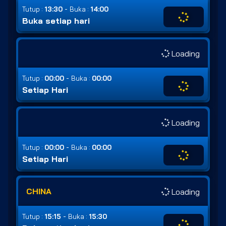
-
Tutup :
13:30
Buka :
14:00
Buka setiap hari
Loading
-
Tutup :
00:00
Buka :
00:00
Setiap Hari
Loading
-
Tutup :
00:00
Buka :
00:00
Setiap Hari
CHINA
Loading
-
Tutup :
15:15
Buka :
15:30