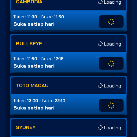
CAMBODIA
Loading
-
Tutup :
11:30
Buka :
11:50
Buka setiap hari
BULLSEYE
Loading
-
Tutup :
11:50
Buka :
12:15
Buka setiap hari
TOTO MACAU
Loading
-
Tutup :
13:00
Buka :
22:10
Buka setiap hari
SYDNEY
Loading