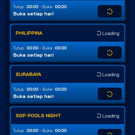
-
Tutup :
00:00
Buka :
00:00
Buka setiap hari
PHILIPPINA
Loading
-
Tutup :
00:00
Buka :
00:00
Buka setiap hari
SURABAYA
Loading
-
Tutup :
00:00
Buka :
00:00
Buka setiap hari
SGP POOLS NIGHT
Loading
-
Tutup :
00:00
Buka :
00:00