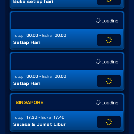
Buka setiap hari
Loading
-
Tutup :
00:00
Buka :
00:00
Setiap Hari
Loading
-
Tutup :
00:00
Buka :
00:00
Setiap Hari
SINGAPORE
Loading
-
Tutup :
17:30
Buka :
17:40
Selasa & Jumat Libur