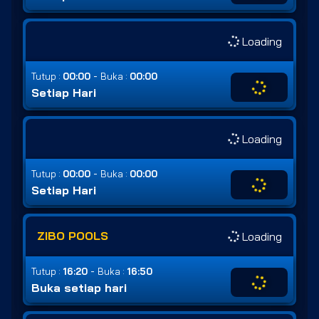
Loading
-
Tutup :
00:00
Buka :
00:00
Setiap Hari
Loading
-
Tutup :
00:00
Buka :
00:00
Setiap Hari
ZIBO POOLS
Loading
-
Tutup :
16:20
Buka :
16:50
Buka setiap hari