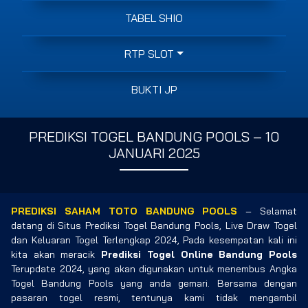
TABEL SHIO
RTP SLOT
BUKTI JP
PREDIKSI TOGEL BANDUNG POOLS – 10
JANUARI 2025
PREDIKSI SAHAM TOTO BANDUNG POOLS
– Selamat
datang di Situs Prediksi Togel Bandung Pools, Live Draw Togel
dan Keluaran Togel Terlengkap 2024, Pada kesempatan kali ini
kita akan meracik
Prediksi Togel Online Bandung Pools
Terupdate 2024, yang akan digunakan untuk menembus Angka
Togel Bandung Pools yang anda gemari. Bersama dengan
pasaran togel resmi, tentunya kami tidak mengambil