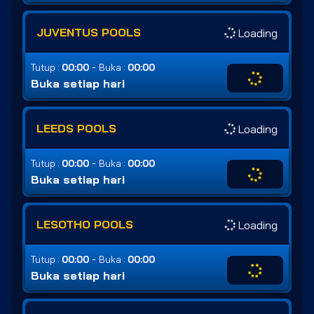
JUVENTUS POOLS
Loading
-
Tutup :
00:00
Buka :
00:00
Buka setiap hari
LEEDS POOLS
Loading
-
Tutup :
00:00
Buka :
00:00
Buka setiap hari
LESOTHO POOLS
Loading
-
Tutup :
00:00
Buka :
00:00
Buka setiap hari