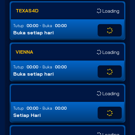
TEXAS4D
Loading
-
Tutup :
00:00
Buka :
00:00
Buka setiap hari
VIENNA
Loading
-
Tutup :
00:00
Buka :
00:00
Buka setiap hari
Loading
-
Tutup :
00:00
Buka :
00:00
Setiap Hari
Loading