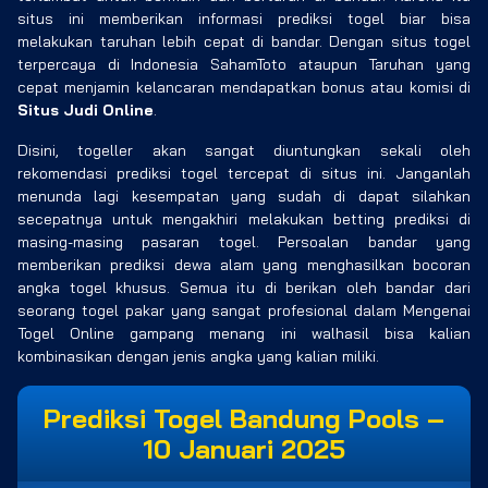
situs ini memberikan informasi prediksi togel biar bisa
melakukan taruhan lebih cepat di bandar. Dengan situs togel
terpercaya di Indonesia SahamToto ataupun Taruhan yang
cepat menjamin kelancaran mendapatkan bonus atau komisi di
Situs Judi Online
.
Disini, togeller akan sangat diuntungkan sekali oleh
rekomendasi prediksi togel tercepat di situs ini. Janganlah
menunda lagi kesempatan yang sudah di dapat silahkan
secepatnya untuk mengakhiri melakukan betting prediksi di
masing-masing pasaran togel. Persoalan bandar yang
memberikan prediksi dewa alam yang menghasilkan bocoran
angka togel khusus. Semua itu di berikan oleh bandar dari
seorang togel pakar yang sangat profesional dalam Mengenai
Togel Online gampang menang ini walhasil bisa kalian
kombinasikan dengan jenis angka yang kalian miliki.
Prediksi Togel Bandung Pools –
10 Januari 2025