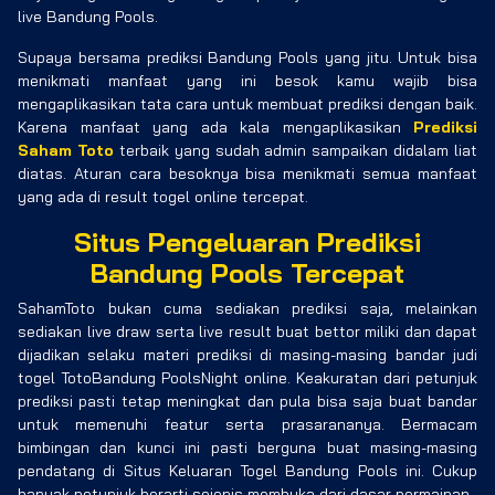
live Bandung Pools.
Supaya bersama prediksi Bandung Pools yang jitu. Untuk bisa
menikmati manfaat yang ini besok kamu wajib bisa
mengaplikasikan tata cara untuk membuat prediksi dengan baik.
Karena manfaat yang ada kala mengaplikasikan
Prediksi
Saham Toto
terbaik yang sudah admin sampaikan didalam liat
diatas. Aturan cara besoknya bisa menikmati semua manfaat
yang ada di result togel online tercepat.
Situs Pengeluaran Prediksi
Bandung Pools Tercepat
SahamToto bukan cuma sediakan prediksi saja, melainkan
sediakan live draw serta live result buat bettor miliki dan dapat
dijadikan selaku materi prediksi di masing-masing bandar judi
togel TotoBandung PoolsNight online. Keakuratan dari petunjuk
prediksi pasti tetap meningkat dan pula bisa saja buat bandar
untuk memenuhi featur serta prasarananya. Bermacam
bimbingan dan kunci ini pasti berguna buat masing-masing
pendatang di Situs Keluaran Togel Bandung Pools ini. Cukup
banyak petunjuk berarti sejenis membuka dari dasar permainan.