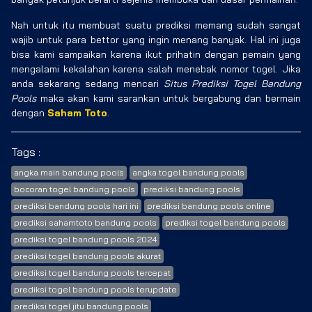
Nah untuk itu membuat suatu prediksi memang sudah sangat
wajib untuk para bettor yang ingin menang banyak. Hal ini juga
bisa kami sampaikan karena ikut prihatin dengan pemain yang
mengalami kekalahan karena salah menebak nomor togel. Jika
anda sekarang sedang mencari
Situs Prediksi Togel Bandung
Pools
maka akan kami sarankan untuk bergabung dan bermain
dengan
Saham Toto
.
Tags :
angka main bandung pools
angka togel bandung pools
bocoran togel bandung pools
prediksi bandung pools
prediksi bandung pools hari ini
prediksi bandung pools online
prediksi sahamtoto bandung pools
prediksi togel bandung pools
prediksi togel bandung pools 2024
prediksi togel bandung pools akurat
prediksi togel bandung pools tercepat
prediksi togel bandung pools terupdate
prediksi togel jitu bandung pools