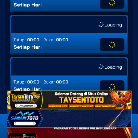
Setiap Hari
Loading
-
Tutup :
00:00
Buka :
00:00
Setiap Hari
Loading
-
Tutup :
00:00
Buka :
00:00
Setiap Hari
Copyright © 2010 - 2026
PREDIKSI SAHAMTOTO
, All
Rights Reserved.
Hubungi kami :
admin@sahamjitu.com