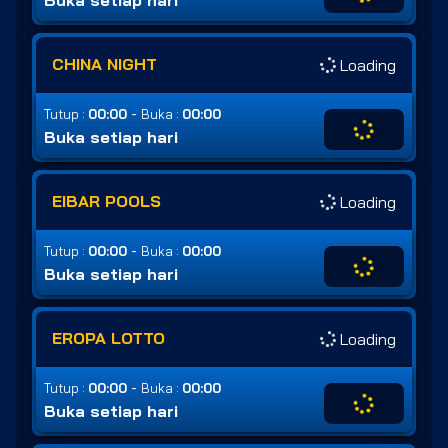
Buka setiap hari
CHINA NIGHT
Loading
-
Tutup :
00:00
Buka :
00:00
Buka setiap hari
EIBAR POOLS
Loading
-
Tutup :
00:00
Buka :
00:00
Buka setiap hari
EROPA LOTTO
Loading
-
Tutup :
00:00
Buka :
00:00
Buka setiap hari