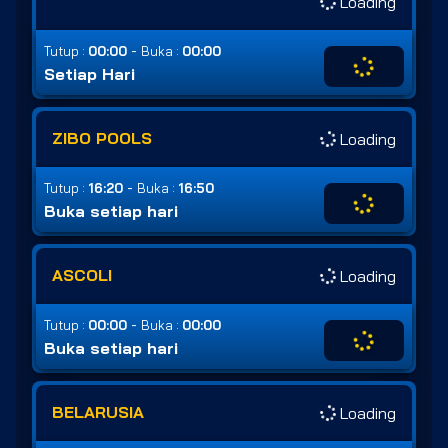
Loading
-
Tutup :
00:00
Buka :
00:00
Setiap Hari
ZIBO POOLS
Loading
-
Tutup :
16:20
Buka :
16:50
Buka setiap hari
ASCOLI
Loading
-
Tutup :
00:00
Buka :
00:00
Buka setiap hari
BELARUSIA
Loading