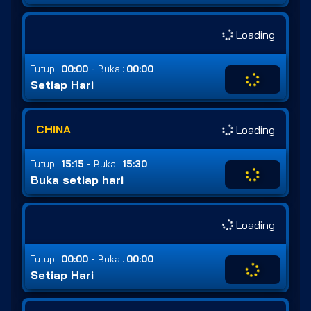
Loading
-
Tutup :
00:00
Buka :
00:00
Setiap Hari
CHINA
Loading
-
Tutup :
15:15
Buka :
15:30
Buka setiap hari
Loading
-
Tutup :
00:00
Buka :
00:00
Setiap Hari