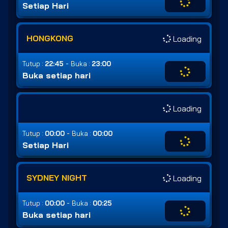
Setiap Hari
HONGKONG
Loading
-
Tutup :
22:45
Buka :
23:00
Buka setiap hari
Loading
-
Tutup :
00:00
Buka :
00:00
Setiap Hari
SYDNEY NIGHT
Loading
-
Tutup :
00:00
Buka :
00:25
Buka setiap hari