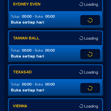
SYDNEY EVEN
Loading
-
Tutup :
00:00
Buka :
00:00
Buka setiap hari
TAIWAN BALL
Loading
-
Tutup :
00:00
Buka :
00:00
Buka setiap hari
TEXAS4D
Loading
-
Tutup :
00:00
Buka :
00:00
Buka setiap hari
VIENNA
Loading