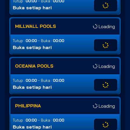
-
Tutup :
00:00
Buka :
00:00
Buka setiap hari
MILLWALL POOLS
Loading
-
Tutup :
00:00
Buka :
00:00
Buka setiap hari
OCEANIA POOLS
Loading
-
Tutup :
00:00
Buka :
00:00
Buka setiap hari
PHILIPPINA
Loading
-
Tutup :
00:00
Buka :
00:00
Buka setiap hari