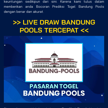
keuntungan sedikipun dari sini. Karena kami tulus dalam
memberikan anda Bocoran Prediksi Togel Bandung Pools
dengan benar dan akurat.
>>
LIVE DRAW BANDUNG
POOLS TERCEPAT
<<