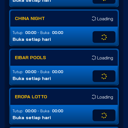
Buka setiap hari
CHINA NIGHT
Loading
-
Tutup :
00:00
Buka :
00:00
Buka setiap hari
EIBAR POOLS
Loading
-
Tutup :
00:00
Buka :
00:00
Buka setiap hari
EROPA LOTTO
Loading
-
Tutup :
00:00
Buka :
00:00
Buka setiap hari