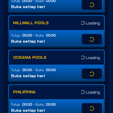
-
Tutup :
00:00
Buka :
00:00
Buka setiap hari
MILLWALL POOLS
Loading
-
Tutup :
00:00
Buka :
00:00
Buka setiap hari
OCEANIA POOLS
Loading
-
Tutup :
00:00
Buka :
00:00
Buka setiap hari
PHILIPPINA
Loading
-
Tutup :
00:00
Buka :
00:00
Buka setiap hari