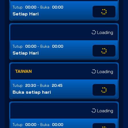
-
Tutup :
00:00
Buka :
00:00
Setiap Hari
Loading
-
Tutup :
00:00
Buka :
00:00
Setiap Hari
TAIWAN
Loading
-
Tutup :
20:30
Buka :
20:45
Buka setiap hari
Loading
-
Tutup :
00:00
Buka :
00:00