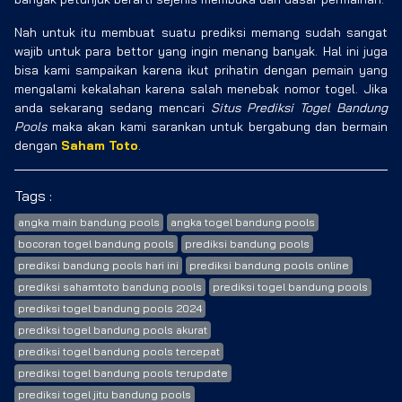
Nah untuk itu membuat suatu prediksi memang sudah sangat
wajib untuk para bettor yang ingin menang banyak. Hal ini juga
bisa kami sampaikan karena ikut prihatin dengan pemain yang
mengalami kekalahan karena salah menebak nomor togel. Jika
anda sekarang sedang mencari
Situs Prediksi Togel Bandung
Pools
maka akan kami sarankan untuk bergabung dan bermain
dengan
Saham Toto
.
Tags :
angka main bandung pools
angka togel bandung pools
bocoran togel bandung pools
prediksi bandung pools
prediksi bandung pools hari ini
prediksi bandung pools online
prediksi sahamtoto bandung pools
prediksi togel bandung pools
prediksi togel bandung pools 2024
prediksi togel bandung pools akurat
prediksi togel bandung pools tercepat
prediksi togel bandung pools terupdate
prediksi togel jitu bandung pools