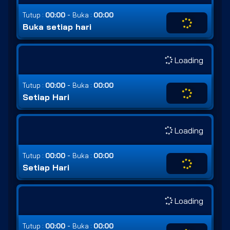
-
Tutup :
00:00
Buka :
00:00
Buka setiap hari
Loading
-
Tutup :
00:00
Buka :
00:00
Setiap Hari
Loading
-
Tutup :
00:00
Buka :
00:00
Setiap Hari
Loading
-
Tutup :
00:00
Buka :
00:00