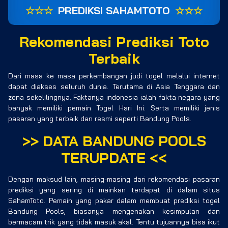
☆☆☆
PREDIKSI SAHAMTOTO
☆☆☆
Rekomendasi Prediksi Toto
Terbaik
Dari masa ke masa perkembangan judi togel melalui internet
dapat diakses seluruh dunia. Terutama di Asia Tenggara dan
zona sekelilingnya. Faktanya indonesia ialah fakta negara yang
banyak memiliki pemain Togel Hari Ini. Serta memiliki jenis
pasaran yang terbaik dan resmi seperti Bandung Pools.
>>
DATA BANDUNG POOLS
TERUPDATE
<<
Dengan maksud lain, masing-masing dari rekomendasi pasaran
prediksi yang sering di mainkan terdapat di dalam situs
SahamToto. Pemain yang pakar dalam membuat prediksi togel
Bandung Pools, biasanya mengenakan kesimpulan dan
bermacam trik yang tidak masuk akal. Tentu tujuannya bisa ikut