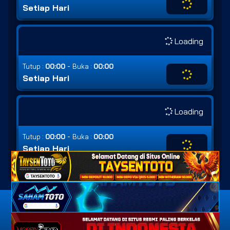
Setiap Hari
Loading
-
Tutup :
00:00
Buka :
00:00
Setiap Hari
Loading
-
Tutup :
00:00
Buka :
00:00
Setiap Hari
Copyright © 2010 - 2026
PREDIKSI SAHAMTOTO
, All
Rights Reserved.
Hubungi kami :
admin@sahamjitu.com