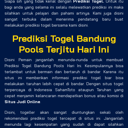
Siapa sih yang tidak kenal dengan
Prediksi Togel.
Untuk itu
bagi anda yang selama ini selalu melewatkan prediksi ini maka
silahkan untuk pelajari dan pahami artinya. Kami juga disini
sangat terbuka dalam menerima pendatang baru buat
melakukan prediksi togel bersama kami disini.
Prediksi Togel Bandung
Pools Terjitu Hari Ini
Disini Pemain janganlah menunda-nunda untuk membuat
Prediksi Togel Bandung Pools Hari Ini. Kesimpulannya bisa
terlambat untuk bermain dan bertaruh di bandar. Karena itu
situs ini memberikan informasi prediksi togel biar bisa
melakukan taruhan lebih cepat di bandar. Dengan situs togel
terpercaya di Indonesia SahamToto ataupun Taruhan yang
cepat menjamin kelancaran mendapatkan bonus atau komisi di
Situs Judi Online
.
Disini, togeller akan sangat diuntungkan sekali oleh
rekomendasi prediksi togel tercepat di situs ini. Janganlah
menunda lagi kesempatan yang sudah di dapat silahkan