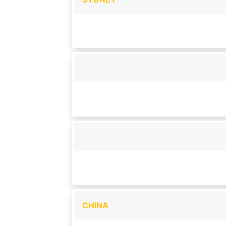
-
Tutup :
13:30
Buka :
14:00
Buka setiap hari
-
Tutup :
00:00
Buka :
00:00
Setiap Hari
-
Tutup :
00:00
Buka :
00:00
Setiap Hari
CHINA