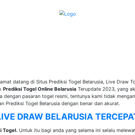
PREDIKSI TOGEL
PAITO WARNA
SYAIR TOGEL
SI TOGEL BELARUSIA – 02 JANUA
amat datang di Situs Prediksi Togel Belarusia, Live Draw 
ik
Prediksi Togel Online Belarusia
Terupdate 2023, yang a
a dengan pasaran togel resmi, tentunya kami tidak mengamb
 Prediksi Togel Belarusia dengan benar dan akurat.
LIVE DRAW BELARUSIA TERCEPA
i Togel.
Untuk itu bagi anda yang selama ini selalu melewat