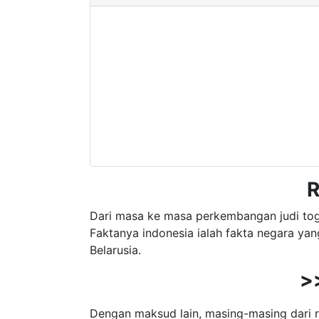
R
Dari masa ke masa perkembangan judi togel
Faktanya indonesia ialah fakta negara yang
Belarusia.
>
Dengan maksud lain, masing-masing dari r