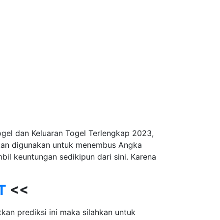
Tabel Shio
RTP SLOT
BUKTI JP
RI 2025
Togel dan Keluaran Togel Terlengkap 2023,
kan digunakan untuk menembus Angka
il keuntungan sedikipun dari sini. Karena
T
<<
kan prediksi ini maka silahkan untuk