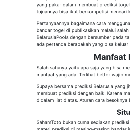
yang pakar dalam membuat prediksi togel
tujuannya bisa ikut berkompetisi mencari 
Pertanyaannya bagaimana cara menggunaka
bandar togel di publikasikan melalui sala
BelarusiaPools dengan bersumber pada tah
ada pertanda berapakah yang bisa keluar
Manfaat 
Salah satunya yaitu apa saja yang bisa m
manfaat yang ada. Terlihat bettor wajib m
Supaya bersama prediksi Belarusia yang ji
membuat prediksi dengan baik. Karena ma
didalam liat diatas. Aturan cara besoknya
Sit
SahamToto bukan cuma sediakan prediksi saj
materi prediksi di masing-masing bandar ju