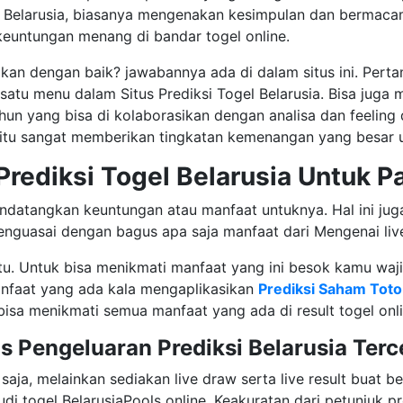
 Belarusia, biasanya mengenakan kesimpulan dan bermacam 
keuntungan menang di bandar togel online.
n dengan baik? jawabannya ada di dalam situs ini. Pert
h satu menu dalam Situs Prediksi Togel Belarusia. Bisa jug
un yang bisa di kolaborasikan dengan analisa dan feeling 
 itu sangat memberikan tingkatan kemenangan yang besar 
Prediksi Togel Belarusia Untuk Pa
endatangkan keuntungan atau manfaat untuknya. Hal ini j
enguasai dengan bagus apa saja manfaat dari Mengenai live
tu. Untuk bisa menikmati manfaat yang ini besok kamu waji
nfaat yang ada kala mengaplikasikan
Prediksi Saham Toto
 bisa menikmati semua manfaat yang ada di result togel onli
us Pengeluaran Prediksi Belarusia Terc
a, melainkan sediakan live draw serta live result buat bet
di togel BelarusiaPools online. Keakuratan dari petunjuk pr