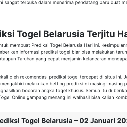
isini sangat terbuka dalam menerima pendatang baru buat m
ksi Togel Belarusia Terjitu Ha
tuk membuat Prediksi Togel Belarusia Hari Ini. Kesimpulan
emberikan informasi prediksi togel biar bisa melakukan taru
 ataupun Taruhan yang cepat menjamin kelancaran mendapa
ekali oleh rekomendasi prediksi togel tercepat di situs in
 mengakhiri melakukan betting prediksi di masing-masing p
asilkan bocoran angka togel khusus. Semua itu di berikan
ogel Online gampang menang ini walhasil bisa kalian komb
ediksi Togel Belarusia – 02 Januari 2