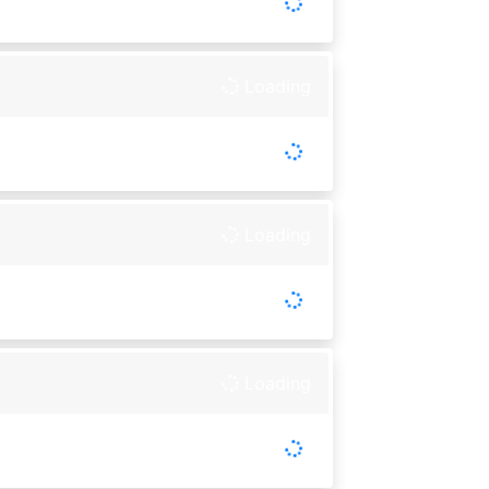
Loading
Loading
Loading