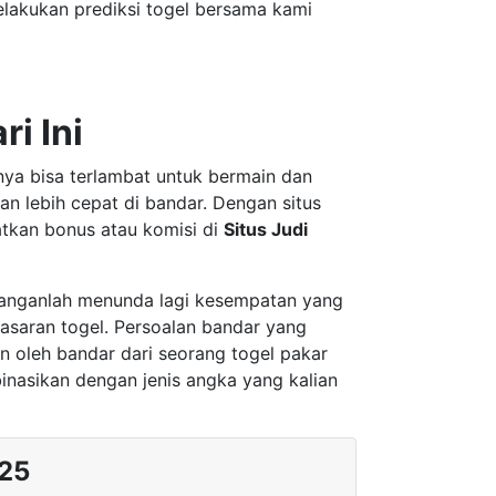
elakukan prediksi togel bersama kami
ri Ini
nya bisa terlambat untuk bermain dan
han lebih cepat di bandar. Dengan situs
tkan bonus atau komisi di
Situs Judi
i. Janganlah menunda lagi kesempatan yang
asaran togel. Persoalan bandar yang
 oleh bandar dari seorang togel pakar
inasikan dengan jenis angka yang kalian
025