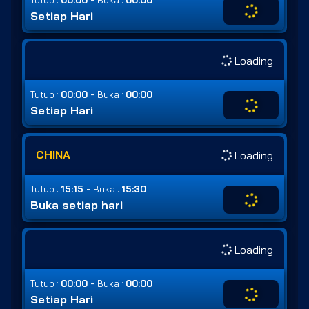
Tutup :
00:00
Buka :
00:00
Setiap Hari
Loading
-
Tutup :
00:00
Buka :
00:00
Setiap Hari
CHINA
Loading
-
Tutup :
15:15
Buka :
15:30
Buka setiap hari
Loading
-
Tutup :
00:00
Buka :
00:00
Setiap Hari