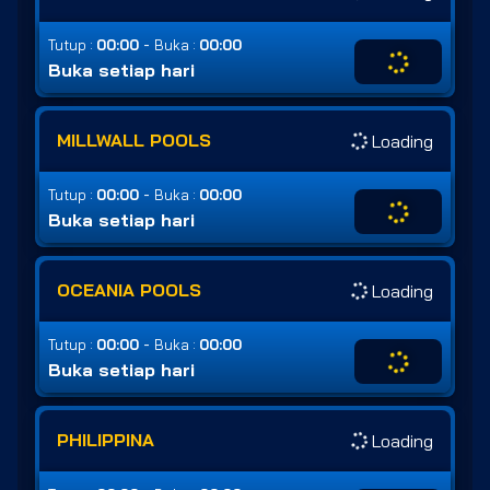
-
Tutup :
00:00
Buka :
00:00
Buka setiap hari
MILLWALL POOLS
Loading
-
Tutup :
00:00
Buka :
00:00
Buka setiap hari
OCEANIA POOLS
Loading
-
Tutup :
00:00
Buka :
00:00
Buka setiap hari
PHILIPPINA
Loading