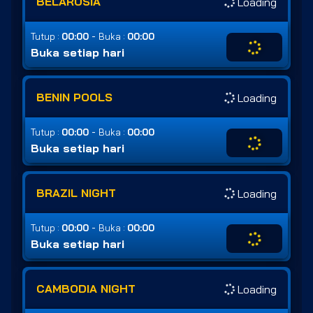
BELARUSIA
Loading
-
Tutup :
00:00
Buka :
00:00
Buka setiap hari
BENIN POOLS
Loading
-
Tutup :
00:00
Buka :
00:00
Buka setiap hari
BRAZIL NIGHT
Loading
-
Tutup :
00:00
Buka :
00:00
Buka setiap hari
CAMBODIA NIGHT
Loading