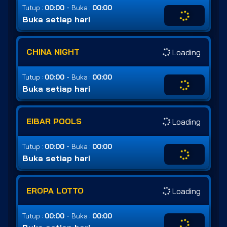
-
Tutup :
00:00
Buka :
00:00
Buka setiap hari
CHINA NIGHT
Loading
-
Tutup :
00:00
Buka :
00:00
Buka setiap hari
EIBAR POOLS
Loading
-
Tutup :
00:00
Buka :
00:00
Buka setiap hari
EROPA LOTTO
Loading
-
Tutup :
00:00
Buka :
00:00