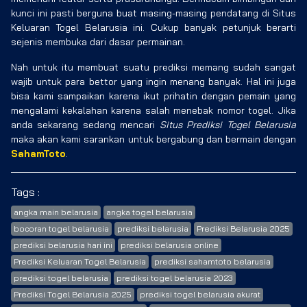
kunci ini pasti berguna buat masing-masing pendatang di Situs
Keluaran Togel Belarusia ini. Cukup banyak petunjuk berarti
sejenis membuka dari dasar permainan.
Nah untuk itu membuat suatu prediksi memang sudah sangat
wajib untuk para bettor yang ingin menang banyak. Hal ini juga
bisa kami sampaikan karena ikut prihatin dengan pemain yang
mengalami kekalahan karena salah menebak nomor togel. Jika
anda sekarang sedang mencari
Situs Prediksi Togel Belarusia
maka akan kami sarankan untuk bergabung dan bermain dengan
SahamToto
.
Tags :
angka main belarusia
angka togel belarusia
bocoran togel belarusia
prediksi belarusia
Prediksi Belarusia 2025
prediksi belarusia hari ini
prediksi belarusia online
Prediksi Keluaran Togel Belarusia
prediksi sahamtoto belarusia
prediksi togel belarusia
prediksi togel belarusia 2023
Prediksi Togel Belarusia 2025
prediksi togel belarusia akurat