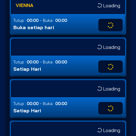
VIENNA
Loading
-
Tutup :
00:00
Buka :
00:00
Buka setiap hari
Loading
-
Tutup :
00:00
Buka :
00:00
Setiap Hari
Loading
-
Tutup :
00:00
Buka :
00:00
Setiap Hari
Loading