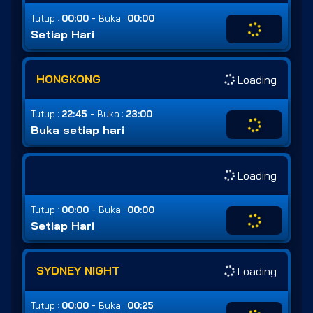
-
Tutup :
00:00
Buka :
00:00
Setiap Hari
HONGKONG
Loading
-
Tutup :
22:45
Buka :
23:00
Buka setiap hari
Loading
-
Tutup :
00:00
Buka :
00:00
Setiap Hari
SYDNEY NIGHT
Loading
-
Tutup :
00:00
Buka :
00:25