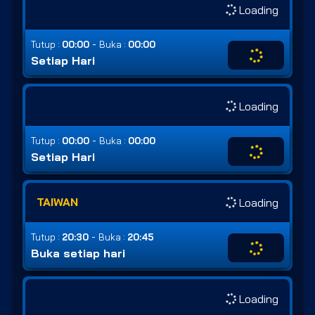
Loading
-
Tutup :
00:00
Buka :
00:00
Setiap Hari
Loading
-
Tutup :
00:00
Buka :
00:00
Setiap Hari
TAIWAN
Loading
-
Tutup :
20:30
Buka :
20:45
Buka setiap hari
Loading