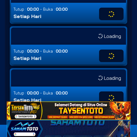
-
Tutup :
00:00
Buka :
00:00
Setiap Hari
Loading
-
Tutup :
00:00
Buka :
00:00
Setiap Hari
Loading
-
Tutup :
00:00
Buka :
00:00
Setiap Hari
Copyright © 2010 - 2026
PREDIKSI SAHAMTOTO
, All