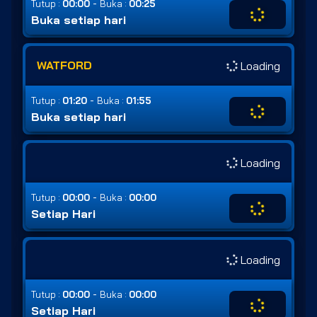
-
Tutup :
00:00
Buka :
00:25
Buka setiap hari
WATFORD
Loading
-
Tutup :
01:20
Buka :
01:55
Buka setiap hari
Loading
-
Tutup :
00:00
Buka :
00:00
Setiap Hari
Loading
-
Tutup :
00:00
Buka :
00:00
Setiap Hari