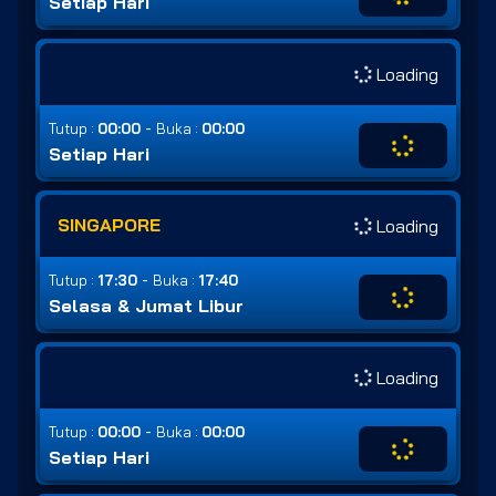
Setiap Hari
Loading
-
Tutup :
00:00
Buka :
00:00
Setiap Hari
SINGAPORE
Loading
-
Tutup :
17:30
Buka :
17:40
Selasa & Jumat Libur
Loading
-
Tutup :
00:00
Buka :
00:00
Setiap Hari