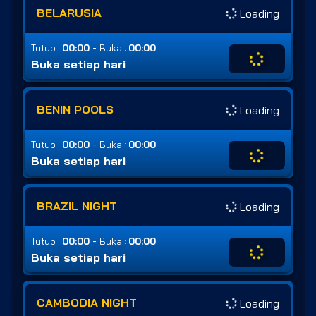
BELARUSIA
Loading
-
Tutup :
00:00
Buka :
00:00
Buka setiap hari
BENIN POOLS
Loading
-
Tutup :
00:00
Buka :
00:00
Buka setiap hari
BRAZIL NIGHT
Loading
-
Tutup :
00:00
Buka :
00:00
Buka setiap hari
CAMBODIA NIGHT
Loading