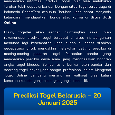
memberikan informasi prediksi togel biar bisa melakukan
taruhan lebih cepat di bandar. Dengan situs togel terpercaya di
Indonesia SahamToto ataupun Taruhan yang cepat menjamin
kelancaran mendapatkan bonus atau komisi di
Situs Judi
Online
.
Disini, togeller akan sangat diuntungkan sekali oleh
rekomendasi prediksi togel tercepat di situs ini. Janganlah
menunda lagi kesempatan yang sudah di dapat silahkan
secepatnya untuk mengakhiri melakukan betting prediksi di
masing-masing pasaran togel. Persoalan bandar yang
memberikan prediksi dewa alam yang menghasilkan bocoran
angka togel khusus. Semua itu di berikan oleh bandar dari
seorang togel pakar yang sangat profesional dalam Mengenai
Togel Online gampang menang ini walhasil bisa kalian
kombinasikan dengan jenis angka yang kalian miliki.
Prediksi Togel Belarusia – 20
Januari 2025