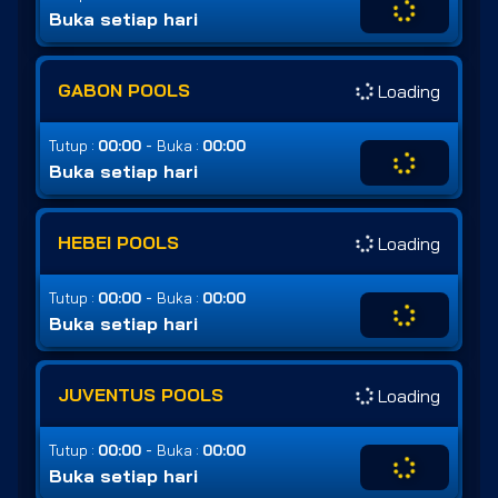
Buka setiap hari
GABON POOLS
Loading
-
Tutup :
00:00
Buka :
00:00
Buka setiap hari
HEBEI POOLS
Loading
-
Tutup :
00:00
Buka :
00:00
Buka setiap hari
JUVENTUS POOLS
Loading
-
Tutup :
00:00
Buka :
00:00
Buka setiap hari