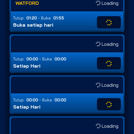
WATFORD
Loading
-
Tutup :
01:20
Buka :
01:55
Buka setiap hari
Loading
-
Tutup :
00:00
Buka :
00:00
Setiap Hari
Loading
-
Tutup :
00:00
Buka :
00:00
Setiap Hari
Loading