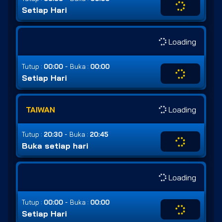
Setiap Hari
Loading
-
Tutup :
00:00
Buka :
00:00
Setiap Hari
TAIWAN
Loading
-
Tutup :
20:30
Buka :
20:45
Buka setiap hari
Loading
-
Tutup :
00:00
Buka :
00:00
Setiap Hari