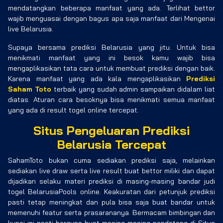
mendatangkan beberapa manfaat yang ada. Terlihat bettor
wajib menguasai dengan bagus apa saja manfaat dari Mengenai
live Belarusia.
Supaya bersama prediksi Belarusia yang jitu. Untuk bisa
menikmati manfaat yang ini besok kamu wajib bisa
mengaplikasikan tata cara untuk membuat prediksi dengan baik.
Karena manfaat yang ada kala mengaplikasikan
Prediksi
Saham Toto
terbaik yang sudah admin sampaikan didalam liat
diatas. Aturan cara besoknya bisa menikmati semua manfaat
yang ada di result togel online tercepat.
Situs Pengeluaran Prediksi
Belarusia Tercepat
SahamToto bukan cuma sediakan prediksi saja, melainkan
sediakan live draw serta live result buat bettor miliki dan dapat
dijadikan selaku materi prediksi di masing-masing bandar judi
togel BelarusiaPools online. Keakuratan dari petunjuk prediksi
pasti tetap meningkat dan pula bisa saja buat bandar untuk
memenuhi featur serta prasarananya. Bermacam bimbingan dan