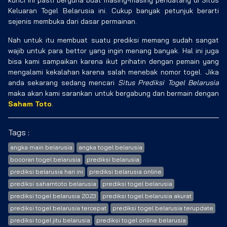
kunci ini pasti berguna buat masing-masing pendatang di Situs
Keluaran Togel Belarusia ini. Cukup banyak petunjuk berarti
sejenis membuka dari dasar permainan.
Nah untuk itu membuat suatu prediksi memang sudah sangat
wajib untuk para bettor yang ingin menang banyak. Hal ini juga
bisa kami sampaikan karena ikut prihatin dengan pemain yang
mengalami kekalahan karena salah menebak nomor togel. Jika
anda sekarang sedang mencari
Situs Prediksi Togel Belarusia
maka akan kami sarankan untuk bergabung dan bermain dengan
Saham Toto
.
Tags :
angka main belarusia
angka togel belarusia
bocoran togel belarusia
prediksi belarusia
prediksi belarusia hari ini
prediksi belarusia online
prediksi sahamtoto belarusia
prediksi togel belarusia
prediksi togel belarusia 2023
prediksi togel belarusia akurat
prediksi togel belarusia tercepat
prediksi togel belarusia terupdate
prediksi togel jitu belarusia
prediksi togel online belarusia