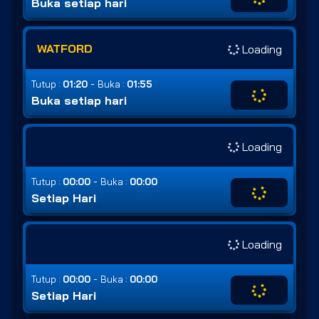
Buka setiap hari
WATFORD
Loading
-
Tutup :
01:20
Buka :
01:55
Buka setiap hari
Loading
-
Tutup :
00:00
Buka :
00:00
Setiap Hari
Loading
-
Tutup :
00:00
Buka :
00:00
Setiap Hari