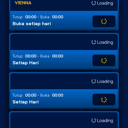
VIENNA
Loading
-
Tutup :
00:00
Buka :
00:00
Buka setiap hari
Loading
-
Tutup :
00:00
Buka :
00:00
Setiap Hari
Loading
-
Tutup :
00:00
Buka :
00:00
Setiap Hari
Loading