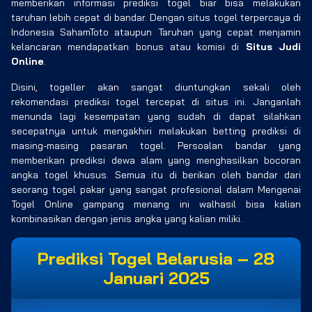
memberikan informasi prediksi togel biar bisa melakukan
taruhan lebih cepat di bandar. Dengan situs togel terpercaya di
Indonesia SahamToto ataupun Taruhan yang cepat menjamin
kelancaran mendapatkan bonus atau komisi di
Situs Judi
Online
.
Disini, togeller akan sangat diuntungkan sekali oleh
rekomendasi prediksi togel tercepat di situs ini. Janganlah
menunda lagi kesempatan yang sudah di dapat silahkan
secepatnya untuk mengakhiri melakukan betting prediksi di
masing-masing pasaran togel. Persoalan bandar yang
memberikan prediksi dewa alam yang menghasilkan bocoran
angka togel khusus. Semua itu di berikan oleh bandar dari
seorang togel pakar yang sangat profesional dalam Mengenai
Togel Online gampang menang ini walhasil bisa kalian
kombinasikan dengan jenis angka yang kalian miliki.
Prediksi Togel Belarusia – 28
Januari 2025