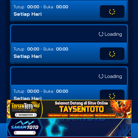
-
Tutup :
00:00
Buka :
00:00
Setiap Hari
Loading
-
Tutup :
00:00
Buka :
00:00
Setiap Hari
Loading
-
Tutup :
00:00
Buka :
00:00
Setiap Hari
Copyright © 2010 - 2026
PREDIKSI SAHAMTOTO
, All