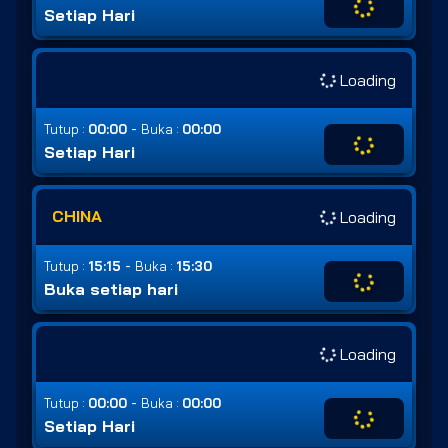
Setiap Hari
Loading
-
Tutup :
00:00
Buka :
00:00
Setiap Hari
CHINA
Loading
-
Tutup :
15:15
Buka :
15:30
Buka setiap hari
Loading
-
Tutup :
00:00
Buka :
00:00
Setiap Hari