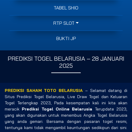
TABEL SHIO
RTP SLOT
BUKTI JP
PREDIKSI TOGEL BELARUSIA – 28 JANUARI
2025
PREDIKSI SAHAM TOTO BELARUSIA
– Selamat datang di
Situs Prediksi Togel Belarusia, Live Draw Togel dan Keluaran
Togel Terlengkap 2023, Pada kesempatan kali ini kita akan
meracik
Prediksi Togel Online Belarusia
Terupdate 2023,
yang akan digunakan untuk menembus Angka Togel Belarusia
yang anda gemari. Bersama dengan pasaran togel resmi,
tentunya kami tidak mengambil keuntungan sedikipun dari sini.