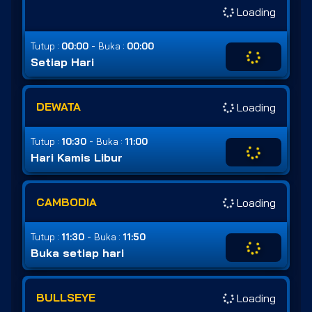
Loading
-
Tutup :
00:00
Buka :
00:00
Setiap Hari
DEWATA
Loading
-
Tutup :
10:30
Buka :
11:00
Hari Kamis Libur
CAMBODIA
Loading
-
Tutup :
11:30
Buka :
11:50
Buka setiap hari
BULLSEYE
Loading