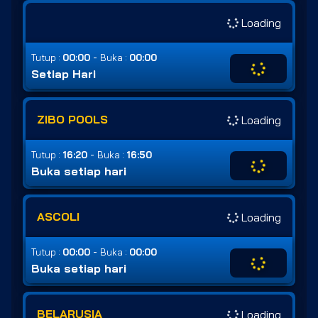
Loading
-
Tutup :
00:00
Buka :
00:00
Setiap Hari
ZIBO POOLS
Loading
-
Tutup :
16:20
Buka :
16:50
Buka setiap hari
ASCOLI
Loading
-
Tutup :
00:00
Buka :
00:00
Buka setiap hari
BELARUSIA
Loading