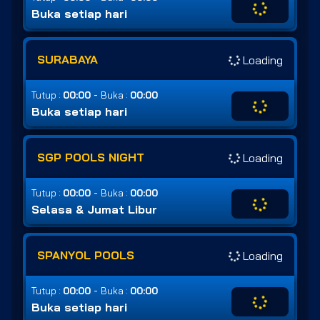
Buka setiap hari
SURABAYA
Loading
-
Tutup :
00:00
Buka :
00:00
Buka setiap hari
SGP POOLS NIGHT
Loading
-
Tutup :
00:00
Buka :
00:00
Selasa & Jumat Libur
SPANYOL POOLS
Loading
-
Tutup :
00:00
Buka :
00:00
Buka setiap hari