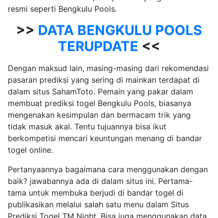
resmi seperti Bengkulu Pools.
>>
DATA BENGKULU POOLS
TERUPDATE
<<
Dengan maksud lain, masing-masing dari rekomendasi
pasaran prediksi yang sering di mainkan terdapat di
dalam situs SahamToto. Pemain yang pakar dalam
membuat prediksi togel Bengkulu Pools, biasanya
mengenakan kesimpulan dan bermacam trik yang
tidak masuk akal. Tentu tujuannya bisa ikut
berkompetisi mencari keuntungan menang di bandar
togel online.
Pertanyaannya bagaimana cara menggunakan dengan
baik? jawabannya ada di dalam situs ini. Pertama-
tama untuk membuka berjudi di bandar togel di
publikasikan melalui salah satu menu dalam Situs
Prediksi Togel TM Night. Bisa juga menggunakan data