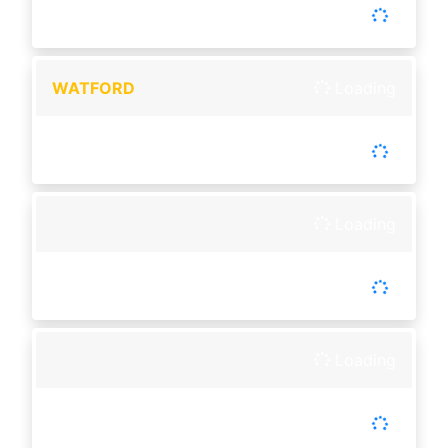
-
Tutup :
00:00
Buka :
00:25
Buka setiap hari
WATFORD
Loading
-
Tutup :
01:20
Buka :
01:55
Buka setiap hari
Loading
-
Tutup :
00:00
Buka :
00:00
Setiap Hari
Loading
-
Tutup :
00:00
Buka :
00:00
Setiap Hari