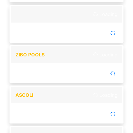
Loading
-
Tutup :
00:00
Buka :
00:00
Setiap Hari
ZIBO POOLS
Loading
-
Tutup :
16:20
Buka :
16:50
Buka setiap hari
ASCOLI
Loading
-
Tutup :
00:00
Buka :
00:00
Buka setiap hari