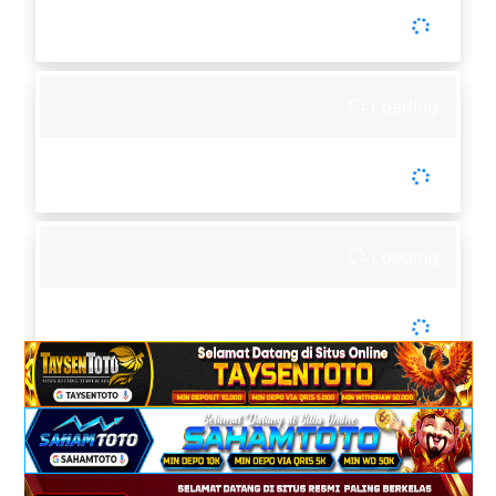
-
Tutup :
00:00
Buka :
00:00
Setiap Hari
Loading
-
Tutup :
00:00
Buka :
00:00
Setiap Hari
Loading
-
Tutup :
00:00
Buka :
00:00
Setiap Hari
Copyright © 2010 - 2026
PREDIKSI SAHAMTOTO
, All
Rights Reserved.