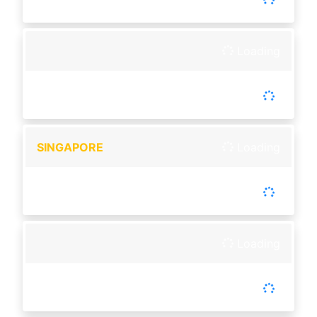
Setiap Hari
Loading
-
Tutup :
00:00
Buka :
00:00
Setiap Hari
SINGAPORE
Loading
-
Tutup :
17:30
Buka :
17:40
Selasa & Jumat Libur
Loading
-
Tutup :
00:00
Buka :
00:00
Setiap Hari