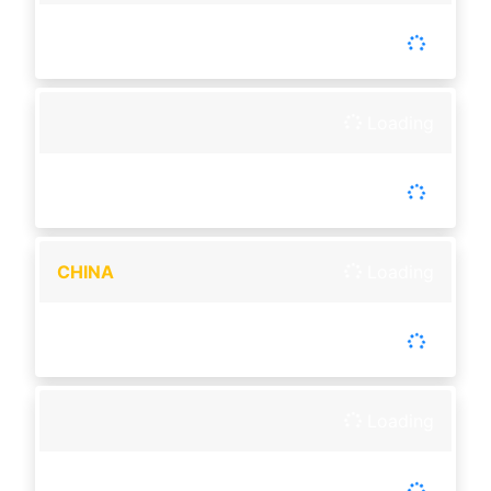
-
Tutup :
00:00
Buka :
00:00
Setiap Hari
Loading
-
Tutup :
00:00
Buka :
00:00
Setiap Hari
CHINA
Loading
-
Tutup :
15:15
Buka :
15:30
Buka setiap hari
Loading
-
Tutup :
00:00
Buka :
00:00