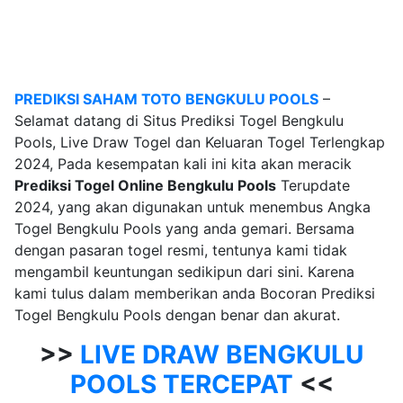
PREDIKSI TOGEL BENGKULU POOLS – 01
JANUARI 2025
PREDIKSI SAHAM TOTO BENGKULU POOLS
–
Selamat datang di Situs Prediksi Togel Bengkulu
Pools, Live Draw Togel dan Keluaran Togel Terlengkap
2024, Pada kesempatan kali ini kita akan meracik
Prediksi Togel Online Bengkulu Pools
Terupdate
2024, yang akan digunakan untuk menembus Angka
Togel Bengkulu Pools yang anda gemari. Bersama
dengan pasaran togel resmi, tentunya kami tidak
mengambil keuntungan sedikipun dari sini. Karena
kami tulus dalam memberikan anda Bocoran Prediksi
Togel Bengkulu Pools dengan benar dan akurat.
>>
LIVE DRAW BENGKULU
POOLS TERCEPAT
<<