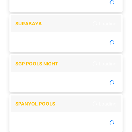
Buka setiap hari
SURABAYA
Loading
-
Tutup :
00:00
Buka :
00:00
Buka setiap hari
SGP POOLS NIGHT
Loading
-
Tutup :
00:00
Buka :
00:00
Selasa & Jumat Libur
SPANYOL POOLS
Loading
-
Tutup :
00:00
Buka :
00:00
Buka setiap hari