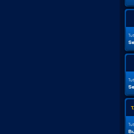
Tut
Se
Tut
Se
T
Tut
Bu