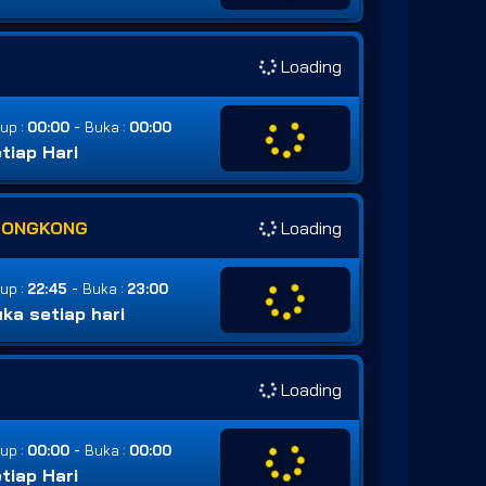
Loading
-
up :
00:00
Buka :
00:00
tiap Hari
HONGKONG
Loading
-
up :
22:45
Buka :
23:00
ka setiap hari
Loading
-
up :
00:00
Buka :
00:00
tiap Hari