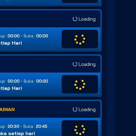
Loading
-
up :
00:00
Buka :
00:00
tiap Hari
Loading
-
up :
00:00
Buka :
00:00
tiap Hari
AIWAN
Loading
-
up :
20:30
Buka :
20:45
ka setiap hari