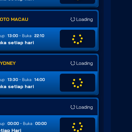
OTO MACAU
Loading
-
up :
13:00
Buka :
22:10
ka setiap hari
YDNEY
Loading
-
up :
13:30
Buka :
14:00
ka setiap hari
Loading
-
up :
00:00
Buka :
00:00
tiap Hari