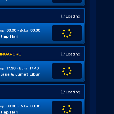
Loading
-
up :
00:00
Buka :
00:00
tiap Hari
INGAPORE
Loading
-
up :
17:30
Buka :
17:40
lasa & Jumat Libur
Loading
-
up :
00:00
Buka :
00:00
tiap Hari