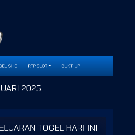
BEL SHIO
RTP SLOT
BUKTI JP
UARI 2025
ELUARAN TOGEL HARI INI