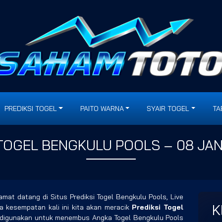
PREDIKSI TOGEL
PAITO WARNA
SYAIR TOGEL
TA
 TOGEL BENGKULU POOLS – 08 JAN
mat datang di Situs Prediksi Togel Bengkulu Pools, Live
K
a kesempatan kali ini kita akan meracik
Prediksi Togel
 digunakan untuk menembus Angka Togel Bengkulu Pools