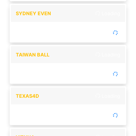
SYDNEY EVEN
Loading
-
Tutup :
00:00
Buka :
00:00
Buka setiap hari
TAIWAN BALL
Loading
-
Tutup :
00:00
Buka :
00:00
Buka setiap hari
TEXAS4D
Loading
-
Tutup :
00:00
Buka :
00:00
Buka setiap hari