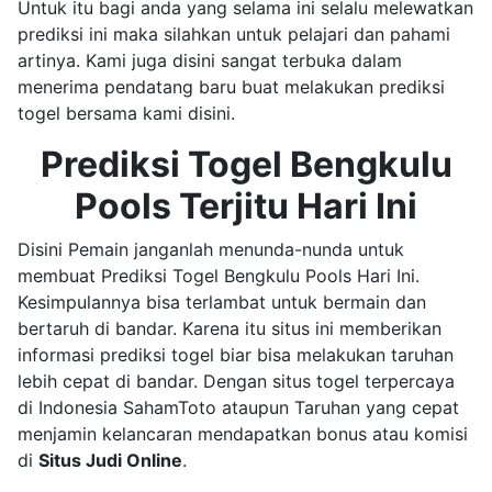
Untuk itu bagi anda yang selama ini selalu melewatkan
prediksi ini maka silahkan untuk pelajari dan pahami
artinya. Kami juga disini sangat terbuka dalam
menerima pendatang baru buat melakukan prediksi
togel bersama kami disini.
Prediksi Togel Bengkulu
Pools Terjitu Hari Ini
Disini Pemain janganlah menunda-nunda untuk
membuat Prediksi Togel Bengkulu Pools Hari Ini.
Kesimpulannya bisa terlambat untuk bermain dan
bertaruh di bandar. Karena itu situs ini memberikan
informasi prediksi togel biar bisa melakukan taruhan
lebih cepat di bandar. Dengan situs togel terpercaya
di Indonesia SahamToto ataupun Taruhan yang cepat
menjamin kelancaran mendapatkan bonus atau komisi
di
Situs Judi Online
.