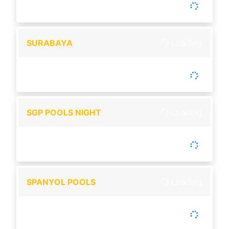
Buka setiap hari
SURABAYA
Loading
-
Tutup :
00:00
Buka :
00:00
Buka setiap hari
SGP POOLS NIGHT
Loading
-
Tutup :
00:00
Buka :
00:00
Selasa & Jumat Libur
SPANYOL POOLS
Loading
-
Tutup :
00:00
Buka :
00:00
Buka setiap hari