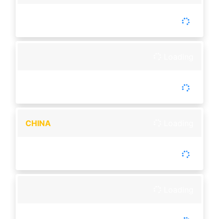
-
Tutup :
00:00
Buka :
00:00
Setiap Hari
Loading
-
Tutup :
00:00
Buka :
00:00
Setiap Hari
CHINA
Loading
-
Tutup :
15:15
Buka :
15:30
Buka setiap hari
Loading
-
Tutup :
00:00
Buka :
00:00