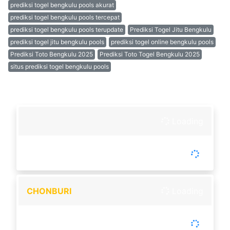
prediksi togel bengkulu pools akurat
prediksi togel bengkulu pools tercepat
prediksi togel bengkulu pools terupdate
Prediksi Togel Jitu Bengkulu
prediksi togel jitu bengkulu pools
prediksi togel online bengkulu pools
Prediksi Toto Bengkulu 2025
Prediksi Toto Togel Bengkulu 2025
situs prediksi togel bengkulu pools
KELUARAN TOGEL HARI INI
Loading
-
Tutup :
00:00
Buka :
00:00
Setiap Hari
CHONBURI
Loading
-
Tutup :
07:30
Buka :
08:00
Buka setiap hari