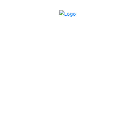
LIVE DRAW
DATA KELUARAN
PREDIKSI TOGEL
PAITO WARNA
SYAIR TOGEL
Tabel Shio
RTP SLOT
BUKTI JP