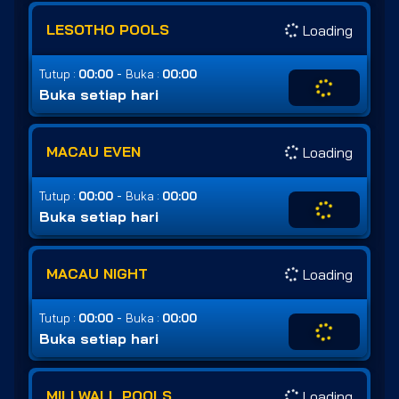
LESOTHO POOLS
Loading
-
Tutup :
00:00
Buka :
00:00
Buka setiap hari
MACAU EVEN
Loading
-
Tutup :
00:00
Buka :
00:00
Buka setiap hari
MACAU NIGHT
Loading
-
Tutup :
00:00
Buka :
00:00
Buka setiap hari
MILLWALL POOLS
Loading