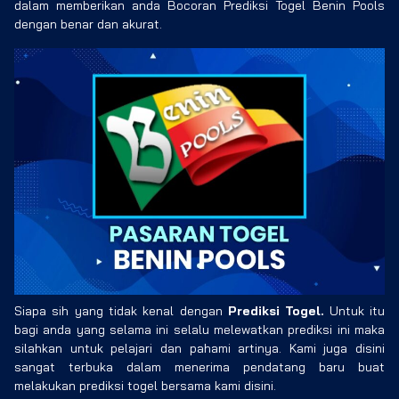
dalam memberikan anda Bocoran Prediksi Togel Benin Pools
dengan benar dan akurat.
Siapa sih yang tidak kenal dengan
Prediksi Togel.
Untuk itu
bagi anda yang selama ini selalu melewatkan prediksi ini maka
silahkan untuk pelajari dan pahami artinya. Kami juga disini
sangat terbuka dalam menerima pendatang baru buat
melakukan prediksi togel bersama kami disini.