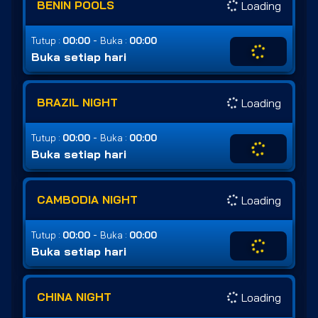
BENIN POOLS
Loading
-
Tutup :
00:00
Buka :
00:00
Buka setiap hari
BRAZIL NIGHT
Loading
-
Tutup :
00:00
Buka :
00:00
Buka setiap hari
CAMBODIA NIGHT
Loading
-
Tutup :
00:00
Buka :
00:00
Buka setiap hari
CHINA NIGHT
Loading