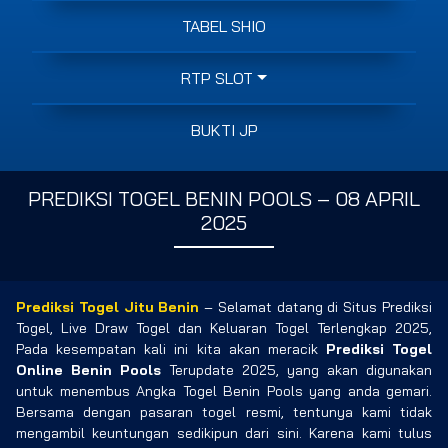
TABEL SHIO
RTP SLOT
BUKTI JP
PREDIKSI TOGEL BENIN POOLS – 08 APRIL
2025
Prediksi Togel Jitu Benin
– Selamat datang di Situs Prediksi
Togel, Live Draw Togel dan Keluaran Togel Terlengkap 2025,
Pada kesempatan kali ini kita akan meracik
Prediksi Togel
Online Benin Pools
Terupdate 2025, yang akan digunakan
untuk menembus Angka Togel Benin Pools yang anda gemari.
Bersama dengan pasaran togel resmi, tentunya kami tidak
mengambil keuntungan sedikipun dari sini. Karena kami tulus