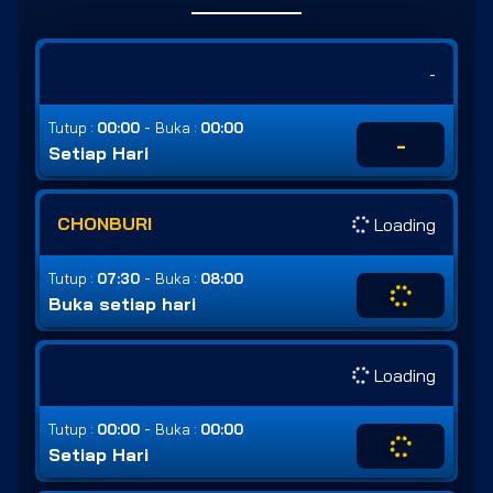
-
-
Tutup :
00:00
Buka :
00:00
-
Setiap Hari
CHONBURI
Loading
-
Tutup :
07:30
Buka :
08:00
Buka setiap hari
Loading
-
Tutup :
00:00
Buka :
00:00
Setiap Hari