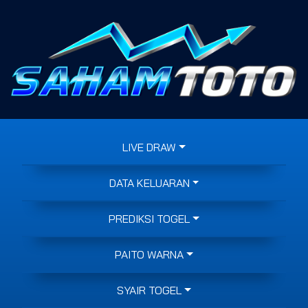
LIVE DRAW
DATA KELUARAN
PREDIKSI TOGEL
PAITO WARNA
SYAIR TOGEL