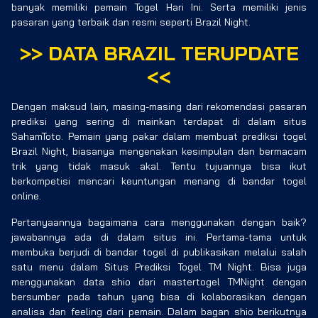
banyak memiliki pemain Togel Hari Ini. Serta memiliki jenis
pasaran yang terbaik dan resmi seperti Brazil Night.
>>
DATA BRAZIL
TERUPDATE
<<
Dengan maksud lain, masing-masing dari rekomendasi pasaran
prediksi yang sering di mainkan terdapat di dalam situs
SahamToto. Pemain yang pakar dalam membuat prediksi togel
Brazil Night, biasanya mengenakan kesimpulan dan bermacam
trik yang tidak masuk akal. Tentu tujuannya bisa ikut
berkompetisi mencari keuntungan menang di bandar togel
online.
Pertanyaannya bagaimana cara menggunakan dengan baik?
jawabannya ada di dalam situs ini. Pertama-tama untuk
membuka berjudi di bandar togel di publikasikan melalui salah
satu menu dalam Situs Prediksi Togel TM Night. Bisa juga
menggunakan data shio dari mastertogel TMNight dengan
bersumber pada tahun yang bisa di kolaborasikan dengan
analisa dan feeling dari pemain. Dalam bagan shio berikutnya