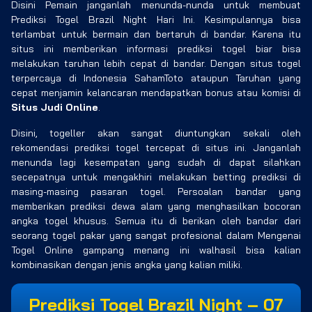
Disini Pemain janganlah menunda-nunda untuk membuat
Prediksi Togel Brazil Night Hari Ini. Kesimpulannya bisa
terlambat untuk bermain dan bertaruh di bandar. Karena itu
situs ini memberikan informasi prediksi togel biar bisa
melakukan taruhan lebih cepat di bandar. Dengan situs togel
terpercaya di Indonesia SahamToto ataupun Taruhan yang
cepat menjamin kelancaran mendapatkan bonus atau komisi di
Situs Judi Online
.
Disini, togeller akan sangat diuntungkan sekali oleh
rekomendasi prediksi togel tercepat di situs ini. Janganlah
menunda lagi kesempatan yang sudah di dapat silahkan
secepatnya untuk mengakhiri melakukan betting prediksi di
masing-masing pasaran togel. Persoalan bandar yang
memberikan prediksi dewa alam yang menghasilkan bocoran
angka togel khusus. Semua itu di berikan oleh bandar dari
seorang togel pakar yang sangat profesional dalam Mengenai
Togel Online gampang menang ini walhasil bisa kalian
kombinasikan dengan jenis angka yang kalian miliki.
Prediksi Togel Brazil Night – 07