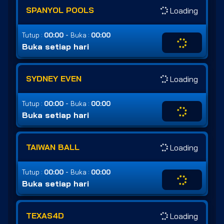
SPANYOL POOLS
Loading
-
Tutup :
00:00
Buka :
00:00
Buka setiap hari
SYDNEY EVEN
Loading
-
Tutup :
00:00
Buka :
00:00
Buka setiap hari
TAIWAN BALL
Loading
-
Tutup :
00:00
Buka :
00:00
Buka setiap hari
TEXAS4D
Loading