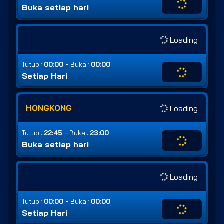
Buka setiap hari
Loading
-
Tutup :
00:00
Buka :
00:00
Setiap Hari
HONGKONG
Loading
-
Tutup :
22:45
Buka :
23:00
Buka setiap hari
Loading
-
Tutup :
00:00
Buka :
00:00
Setiap Hari