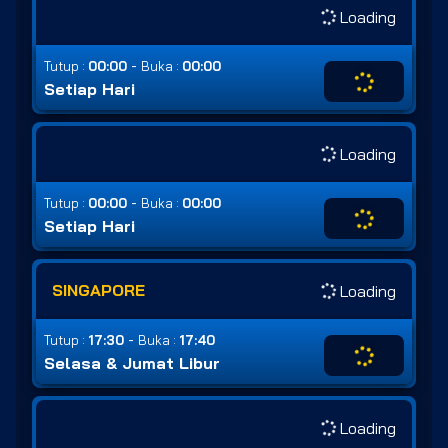
Loading
-
Tutup :
00:00
Buka :
00:00
Setiap Hari
Loading
-
Tutup :
00:00
Buka :
00:00
Setiap Hari
SINGAPORE
Loading
-
Tutup :
17:30
Buka :
17:40
Selasa & Jumat Libur
Loading