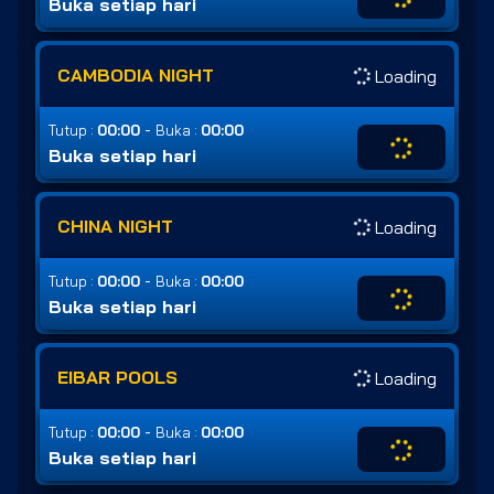
Buka setiap hari
CAMBODIA NIGHT
Loading
-
Tutup :
00:00
Buka :
00:00
Buka setiap hari
CHINA NIGHT
Loading
-
Tutup :
00:00
Buka :
00:00
Buka setiap hari
EIBAR POOLS
Loading
-
Tutup :
00:00
Buka :
00:00
Buka setiap hari