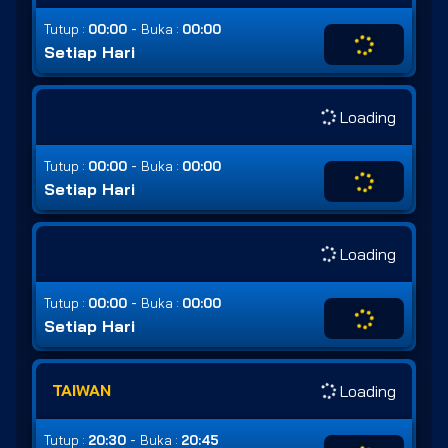
-
Tutup :
00:00
Buka :
00:00
Setiap Hari
Loading
-
Tutup :
00:00
Buka :
00:00
Setiap Hari
Loading
-
Tutup :
00:00
Buka :
00:00
Setiap Hari
TAIWAN
Loading
-
Tutup :
20:30
Buka :
20:45