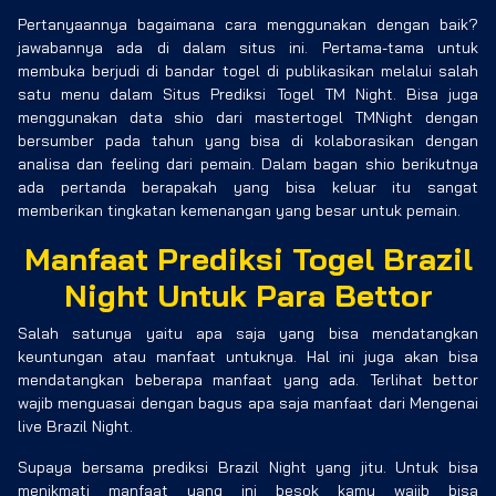
Pertanyaannya bagaimana cara menggunakan dengan baik?
jawabannya ada di dalam situs ini. Pertama-tama untuk
membuka berjudi di bandar togel di publikasikan melalui salah
satu menu dalam Situs Prediksi Togel TM Night. Bisa juga
menggunakan data shio dari mastertogel TMNight dengan
bersumber pada tahun yang bisa di kolaborasikan dengan
analisa dan feeling dari pemain. Dalam bagan shio berikutnya
ada pertanda berapakah yang bisa keluar itu sangat
memberikan tingkatan kemenangan yang besar untuk pemain.
Manfaat Prediksi Togel Brazil
Night Untuk Para Bettor
Salah satunya yaitu apa saja yang bisa mendatangkan
keuntungan atau manfaat untuknya. Hal ini juga akan bisa
mendatangkan beberapa manfaat yang ada. Terlihat bettor
wajib menguasai dengan bagus apa saja manfaat dari Mengenai
live Brazil Night.
Supaya bersama prediksi Brazil Night yang jitu. Untuk bisa
menikmati manfaat yang ini besok kamu wajib bisa