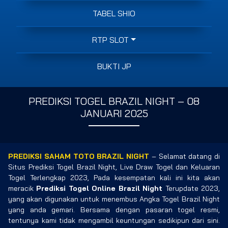
TABEL SHIO
RTP SLOT
BUKTI JP
PREDIKSI TOGEL BRAZIL NIGHT – 08
JANUARI 2025
PREDIKSI SAHAM TOTO BRAZIL NIGHT
– Selamat datang di
Situs Prediksi Togel Brazil Night, Live Draw Togel dan Keluaran
Togel Terlengkap 2023, Pada kesempatan kali ini kita akan
meracik
Prediksi Togel Online Brazil Night
Terupdate 2023,
yang akan digunakan untuk menembus Angka Togel Brazil Night
yang anda gemari. Bersama dengan pasaran togel resmi,
tentunya kami tidak mengambil keuntungan sedikipun dari sini.