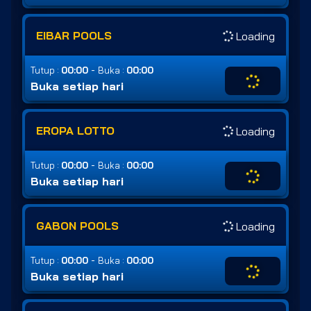
EIBAR POOLS
Loading
-
Tutup :
00:00
Buka :
00:00
Buka setiap hari
EROPA LOTTO
Loading
-
Tutup :
00:00
Buka :
00:00
Buka setiap hari
GABON POOLS
Loading
-
Tutup :
00:00
Buka :
00:00
Buka setiap hari