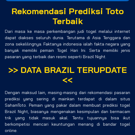
Rekomendasi Prediksi Toto
Terbaik
Dari masa ke masa perkembangan judi togel melalui internet
dapat diakses seluruh dunia. Terutama di Asia Tenggara dan
zona sekelilingnya. Faktanya indonesia ialah fakta negara yang
banyak memiliki pemain Togel Hari Ini. Serta memiliki jenis
pasaran yang terbaik dan resmi seperti Brazil Night.
>>
DATA BRAZIL
TERUPDATE
<<
Dengan maksud lain, masing-masing dari rekomendasi pasaran
prediksi yang sering di mainkan terdapat di dalam situs
SahamToto. Pemain yang pakar dalam membuat prediksi togel
Brazil Night, biasanya mengenakan kesimpulan dan bermacam
trik yang tidak masuk akal. Tentu tujuannya bisa ikut
berkompetisi mencari keuntungan menang di bandar togel
online.