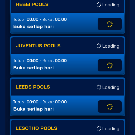
HEBEI POOLS
Loading
-
Tutup :
00:00
Buka :
00:00
Buka setiap hari
JUVENTUS POOLS
Loading
-
Tutup :
00:00
Buka :
00:00
Buka setiap hari
LEEDS POOLS
Loading
-
Tutup :
00:00
Buka :
00:00
Buka setiap hari
LESOTHO POOLS
Loading