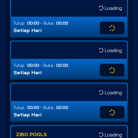
Loading
-
Tutup :
00:00
Buka :
00:00
Setiap Hari
Loading
-
Tutup :
00:00
Buka :
00:00
Setiap Hari
Loading
-
Tutup :
00:00
Buka :
00:00
Setiap Hari
ZIBO POOLS
Loading