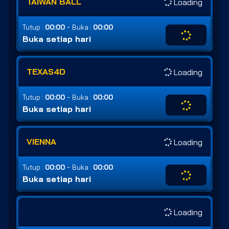
TAIWAN BALL
Loading
-
Tutup :
00:00
Buka :
00:00
Buka setiap hari
TEXAS4D
Loading
-
Tutup :
00:00
Buka :
00:00
Buka setiap hari
VIENNA
Loading
-
Tutup :
00:00
Buka :
00:00
Buka setiap hari
Loading