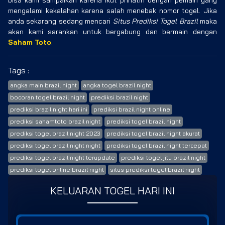
mengalami kekalahan karena salah menebak nomor togel. Jika
anda sekarang sedang mencari
Situs Prediksi Togel Brazil
maka
akan kami sarankan untuk bergabung dan bermain dengan
Saham Toto
.
Tags :
angka main brazil night
angka togel brazil night
bocoran togel brazil night
prediksi brazil night
prediksi brazil night hari ini
prediksi brazil night online
prediksi sahamtoto brazil night
prediksi togel brazil night
prediksi togel brazil night 2023
prediksi togel brazil night akurat
prediksi togel brazil night night
prediksi togel brazil night tercepat
prediksi togel brazil night terupdate
prediksi togel jitu brazil night
prediksi togel online brazil night
situs prediksi togel brazil night
KELUARAN TOGEL HARI INI