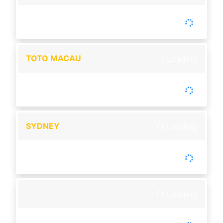
-
Tutup :
11:50
Buka :
12:15
Buka setiap hari
TOTO MACAU
Loading
-
Tutup :
13:00
Buka :
22:10
Buka setiap hari
SYDNEY
Loading
-
Tutup :
13:30
Buka :
14:00
Buka setiap hari
Loading
-
Tutup :
00:00
Buka :
00:00