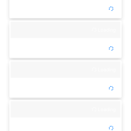
-
Tutup :
00:00
Buka :
00:00
Buka setiap hari
Loading
-
Tutup :
00:00
Buka :
00:00
Setiap Hari
Loading
-
Tutup :
00:00
Buka :
00:00
Setiap Hari
Loading
-
Tutup :
00:00
Buka :
00:00
Setiap Hari