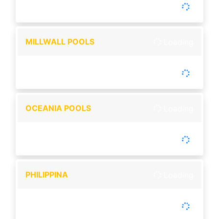
Buka setiap hari
MILLWALL POOLS
Loading
-
Tutup :
00:00
Buka :
00:00
Buka setiap hari
OCEANIA POOLS
Loading
-
Tutup :
00:00
Buka :
00:00
Buka setiap hari
PHILIPPINA
Loading
-
Tutup :
00:00
Buka :
00:00
Buka setiap hari