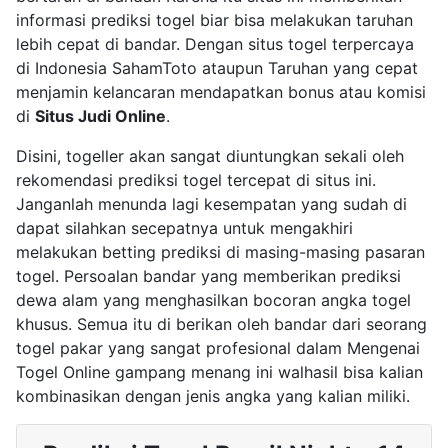
informasi prediksi togel biar bisa melakukan taruhan
lebih cepat di bandar. Dengan situs togel terpercaya
di Indonesia SahamToto ataupun Taruhan yang cepat
menjamin kelancaran mendapatkan bonus atau komisi
di
Situs Judi Online
.
Disini, togeller akan sangat diuntungkan sekali oleh
rekomendasi prediksi togel tercepat di situs ini.
Janganlah menunda lagi kesempatan yang sudah di
dapat silahkan secepatnya untuk mengakhiri
melakukan betting prediksi di masing-masing pasaran
togel. Persoalan bandar yang memberikan prediksi
dewa alam yang menghasilkan bocoran angka togel
khusus. Semua itu di berikan oleh bandar dari seorang
togel pakar yang sangat profesional dalam Mengenai
Togel Online gampang menang ini walhasil bisa kalian
kombinasikan dengan jenis angka yang kalian miliki.