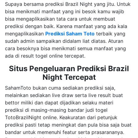
Supaya bersama prediksi Brazil Night yang jitu. Untuk
bisa menikmati manfaat yang ini besok kamu wajib
bisa mengaplikasikan tata cara untuk membuat
prediksi dengan baik. Karena manfaat yang ada kala
mengaplikasikan
Prediksi Saham Toto
terbaik yang
sudah admin sampaikan didalam liat diatas. Aturan
cara besoknya bisa menikmati semua manfaat yang
ada di result togel online tercepat.
Situs Pengeluaran Prediksi Brazil
Night Tercepat
SahamToto bukan cuma sediakan prediksi saja,
melainkan sediakan live draw serta live result buat
bettor miliki dan dapat dijadikan selaku materi
prediksi di masing-masing bandar judi togel
TotoBrazilNight online. Keakuratan dari petunjuk
prediksi pasti tetap meningkat dan pula bisa saja buat
bandar untuk memenuhi featur serta prasarananya.