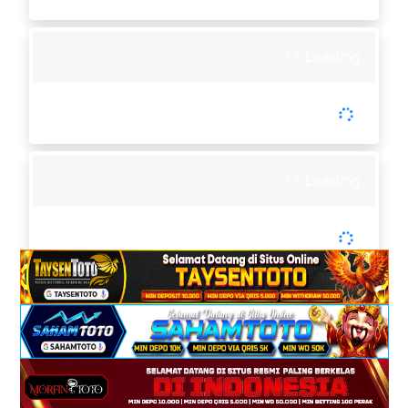
Loading
-
Tutup :
00:00
Buka :
00:00
Setiap Hari
Loading
-
Tutup :
00:00
Buka :
00:00
Setiap Hari
Copyright © 2010 - 2026
PREDIKSI SAHAMTOTO
, All
Rights Reserved.
Hubungi kami :
admin@sahamjitu.com