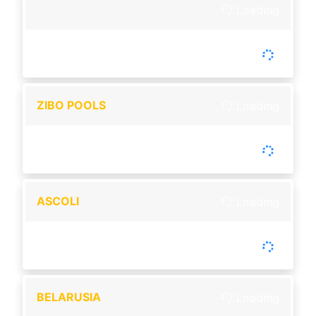
Loading
-
Tutup :
00:00
Buka :
00:00
Setiap Hari
ZIBO POOLS
Loading
-
Tutup :
16:20
Buka :
16:50
Buka setiap hari
ASCOLI
Loading
-
Tutup :
00:00
Buka :
00:00
Buka setiap hari
BELARUSIA
Loading