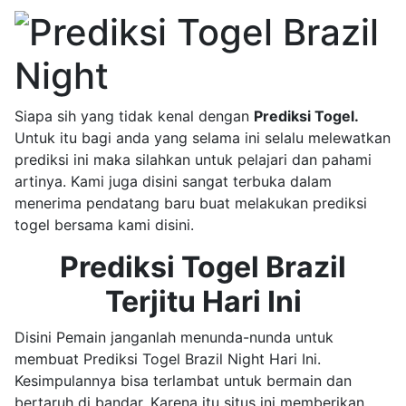
Siapa sih yang tidak kenal dengan
Prediksi Togel.
Untuk itu bagi anda yang selama ini selalu melewatkan
prediksi ini maka silahkan untuk pelajari dan pahami
artinya. Kami juga disini sangat terbuka dalam
menerima pendatang baru buat melakukan prediksi
togel bersama kami disini.
Prediksi Togel Brazil
Terjitu Hari Ini
Disini Pemain janganlah menunda-nunda untuk
membuat Prediksi Togel Brazil Night Hari Ini.
Kesimpulannya bisa terlambat untuk bermain dan
bertaruh di bandar. Karena itu situs ini memberikan