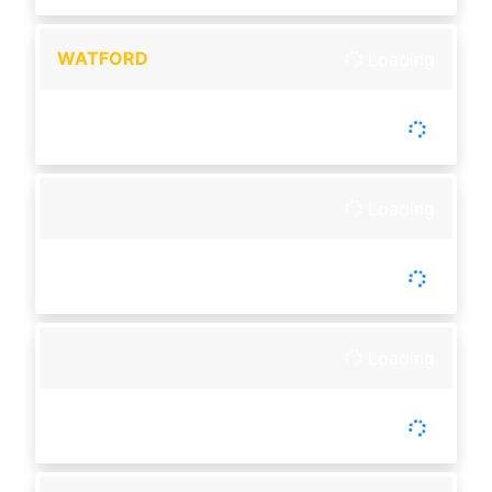
WATFORD
Loading
-
Tutup :
01:20
Buka :
01:55
Buka setiap hari
Loading
-
Tutup :
00:00
Buka :
00:00
Setiap Hari
Loading
-
Tutup :
00:00
Buka :
00:00
Setiap Hari