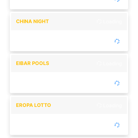
Buka setiap hari
CHINA NIGHT
Loading
-
Tutup :
00:00
Buka :
00:00
Buka setiap hari
EIBAR POOLS
Loading
-
Tutup :
00:00
Buka :
00:00
Buka setiap hari
EROPA LOTTO
Loading
-
Tutup :
00:00
Buka :
00:00
Buka setiap hari