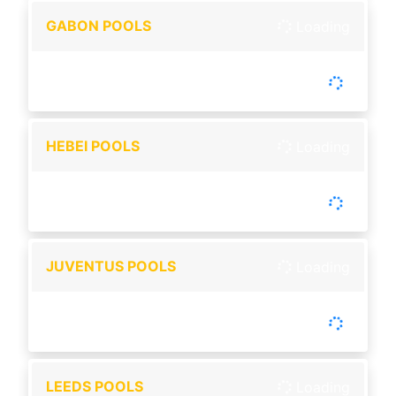
GABON POOLS
Loading
-
Tutup :
00:00
Buka :
00:00
Buka setiap hari
HEBEI POOLS
Loading
-
Tutup :
00:00
Buka :
00:00
Buka setiap hari
JUVENTUS POOLS
Loading
-
Tutup :
00:00
Buka :
00:00
Buka setiap hari
LEEDS POOLS
Loading