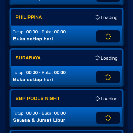
PHILIPPINA
Loading
-
Tutup :
00:00
Buka :
00:00
Buka setiap hari
SURABAYA
Loading
-
Tutup :
00:00
Buka :
00:00
Buka setiap hari
SGP POOLS NIGHT
Loading
-
Tutup :
00:00
Buka :
00:00
Selasa & Jumat Libur