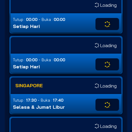
Loading
-
Tutup :
00:00
Buka :
00:00
Setiap Hari
Loading
-
Tutup :
00:00
Buka :
00:00
Setiap Hari
SINGAPORE
Loading
-
Tutup :
17:30
Buka :
17:40
Selasa & Jumat Libur
Loading