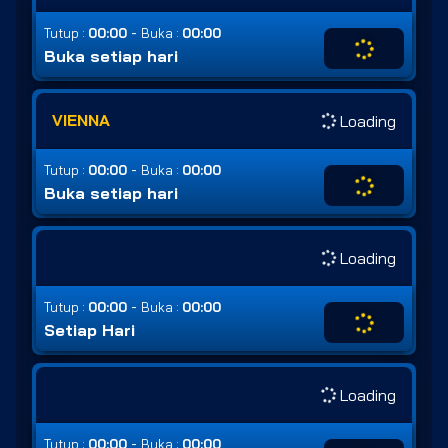
-
Tutup :
00:00
Buka :
00:00
Buka setiap hari
VIENNA
Loading
-
Tutup :
00:00
Buka :
00:00
Buka setiap hari
Loading
-
Tutup :
00:00
Buka :
00:00
Setiap Hari
Loading
-
Tutup :
00:00
Buka :
00:00