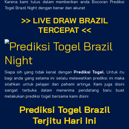
Karena kami tulus dalam memberikan anda Bocoran Prediksi
Togel Brazil Night dengan benar dan akurat.
>>
LIVE DRAW BRAZIL
TERCEPAT
<<
Siapa sih yang tidak kenal dengan
Prediksi Togel.
Untuk itu
bagi anda yang selama ini selalu melewatkan prediksi ini maka
silahkan untuk pelajari dan pahami artinya. Kami juga disini
sangat terbuka dalam menerima pendatang baru buat
melakukan prediksi togel bersama kami disini.
Prediksi Togel Brazil
Terjitu Hari Ini