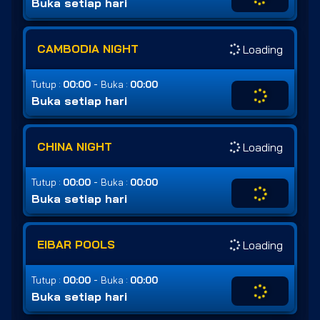
Buka setiap hari
CAMBODIA NIGHT
Loading
-
Tutup :
00:00
Buka :
00:00
Buka setiap hari
CHINA NIGHT
Loading
-
Tutup :
00:00
Buka :
00:00
Buka setiap hari
EIBAR POOLS
Loading
-
Tutup :
00:00
Buka :
00:00
Buka setiap hari