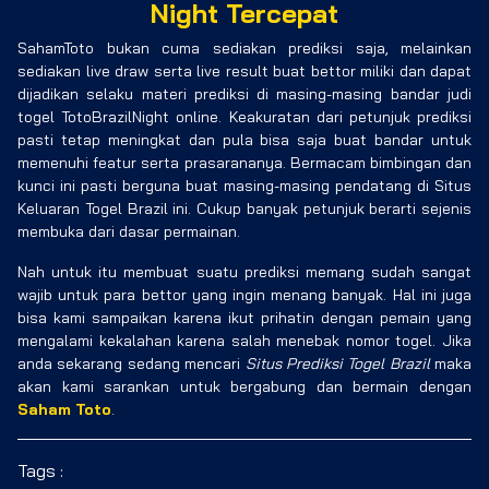
Night Tercepat
SahamToto bukan cuma sediakan prediksi saja, melainkan
sediakan live draw serta live result buat bettor miliki dan dapat
dijadikan selaku materi prediksi di masing-masing bandar judi
togel TotoBrazilNight online. Keakuratan dari petunjuk prediksi
pasti tetap meningkat dan pula bisa saja buat bandar untuk
memenuhi featur serta prasarananya. Bermacam bimbingan dan
kunci ini pasti berguna buat masing-masing pendatang di Situs
Keluaran Togel Brazil ini. Cukup banyak petunjuk berarti sejenis
membuka dari dasar permainan.
Nah untuk itu membuat suatu prediksi memang sudah sangat
wajib untuk para bettor yang ingin menang banyak. Hal ini juga
bisa kami sampaikan karena ikut prihatin dengan pemain yang
mengalami kekalahan karena salah menebak nomor togel. Jika
anda sekarang sedang mencari
Situs Prediksi Togel Brazil
maka
akan kami sarankan untuk bergabung dan bermain dengan
Saham Toto
.
Tags :