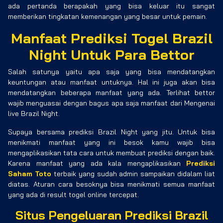
ada pertanda berapakah yang bisa keluar itu sangat
memberikan tingkatan kemenangan yang besar untuk pemain.
Manfaat Prediksi Togel Brazil
Night Untuk Para Bettor
Salah satunya yaitu apa saja yang bisa mendatangkan
keuntungan atau manfaat untuknya. Hal ini juga akan bisa
mendatangkan beberapa manfaat yang ada. Terlihat bettor
wajib menguasai dengan bagus apa saja manfaat dari Mengenai
live Brazil Night.
Supaya bersama prediksi Brazil Night yang jitu. Untuk bisa
menikmati manfaat yang ini besok kamu wajib bisa
mengaplikasikan tata cara untuk membuat prediksi dengan baik.
Karena manfaat yang ada kala mengaplikasikan
Prediksi
Saham Toto
terbaik yang sudah admin sampaikan didalam liat
diatas. Aturan cara besoknya bisa menikmati semua manfaat
yang ada di result togel online tercepat.
Situs Pengeluaran Prediksi Brazil