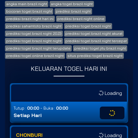
angka main brazil night
angka togel brazil night
bocoran togel brazil night
prediksi brazil night
prediksi brazil night hari ini
prediksi brazil night online
prediksi sahamtoto brazil night
prediksi togel brazil night
prediksi togel brazil night 2023
prediksi togel brazil night akurat
prediksi togel brazil night night
prediksi togel brazil night tercepat
prediksi togel brazil night terupdate
prediksi togel jitu brazil night
prediksi togel online brazil night
situs prediksi togel brazil night
KELUARAN TOGEL HARI INI
Loading
-
Tutup :
00:00
Buka :
00:00
Setiap Hari
CHONBURI
Loading