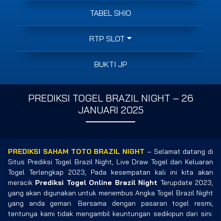
TABEL SHIO
RTP SLOT
BUKTI JP
PREDIKSI TOGEL BRAZIL NIGHT – 26
JANUARI 2025
PREDIKSI SAHAM TOTO BRAZIL NIGHT
– Selamat datang di
Situs Prediksi Togel Brazil Night, Live Draw Togel dan Keluaran
Togel Terlengkap 2023, Pada kesempatan kali ini kita akan
meracik
Prediksi Togel Online Brazil Night
Terupdate 2023,
yang akan digunakan untuk menembus Angka Togel Brazil Night
yang anda gemari. Bersama dengan pasaran togel resmi,
tentunya kami tidak mengambil keuntungan sedikipun dari sini.