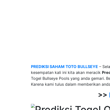
LIVE DRAW
DATA KELUARAN
PREDIK
PREDIKSI SAHAM TOTO BULLSEYE
– Sela
kesempatan kali ini kita akan meracik
Pred
Togel Bullseye Pools yang anda gemari. B
Karena kami tulus dalam memberikan anda 
>>