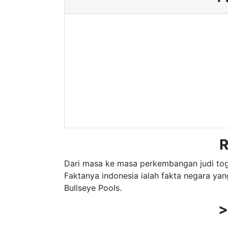
R
Dari masa ke masa perkembangan judi togel
Faktanya indonesia ialah fakta negara yang
Bullseye Pools.