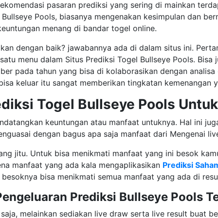
ekomendasi pasaran prediksi yang sering di mainkan terda
 Bullseye Pools, biasanya mengenakan kesimpulan dan berm
keuntungan menang di bandar togel online.
n dengan baik? jawabannya ada di dalam situs ini. Pert
h satu menu dalam Situs Prediksi Togel Bullseye Pools. Bisa
er pada tahun yang bisa di kolaborasikan dengan analisa 
bisa keluar itu sangat memberikan tingkatan kemenangan y
diksi Togel Bullseye Pools Untuk
endatangkan keuntungan atau manfaat untuknya. Hal ini j
enguasai dengan bagus apa saja manfaat dari Mengenai live
ang jitu. Untuk bisa menikmati manfaat yang ini besok kam
ena manfaat yang ada kala mengaplikasikan
Prediksi Saha
a besoknya bisa menikmati semua manfaat yang ada di result
Pengeluaran Prediksi Bullseye Pools T
a, melainkan sediakan live draw serta live result buat bet