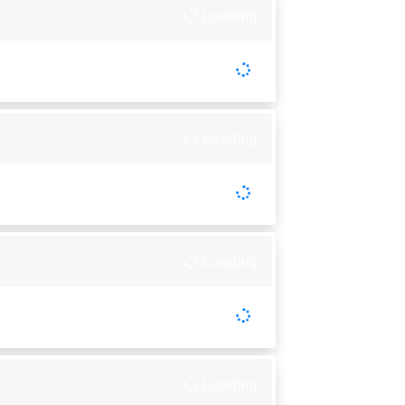
Loading
Loading
Loading
Loading