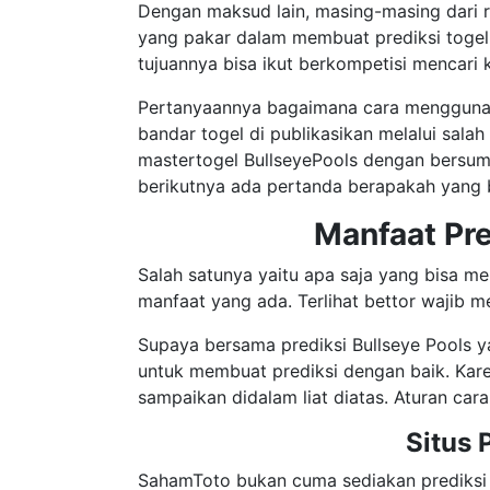
Dengan maksud lain, masing-masing dari r
yang pakar dalam membuat prediksi togel
tujuannya bisa ikut berkompetisi mencari 
Pertanyaannya bagaimana cara menggunaka
bandar togel di publikasikan melalui sala
mastertogel BullseyePools dengan bersumb
berikutnya ada pertanda berapakah yang 
Manfaat Pre
Salah satunya yaitu apa saja yang bisa m
manfaat yang ada. Terlihat bettor wajib m
Supaya bersama prediksi Bullseye Pools y
untuk membuat prediksi dengan baik. Kar
sampaikan didalam liat diatas. Aturan car
Situs 
SahamToto bukan cuma sediakan prediksi saj