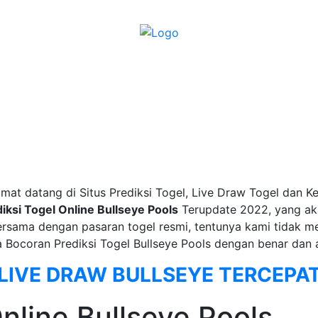
PREDIKSI TOGEL
PAITO WARNA
SYAIR TOGEL
SI TOGEL BULLSEYE – 05 JANUA
mat datang di Situs Prediksi Togel, Live Draw Togel dan K
iksi Togel Online Bullseye Pools
Terupdate 2022, yang a
ersama dengan pasaran togel resmi, tentunya kami tidak me
Bocoran Prediksi Togel Bullseye Pools dengan benar dan a
LIVE DRAW BULLSEYE TERCEPA