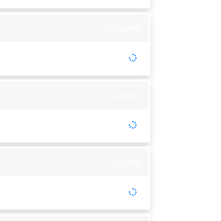
Loading
Loading
Loading