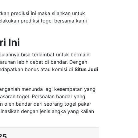
kan prediksi ini maka silahkan untuk
elakukan prediksi togel bersama kami
i Ini
pulannya bisa terlambat untuk bermain
 taruhan lebih cepat di bandar. Dengan
ndapatkan bonus atau komisi di
Situs Judi
i. Janganlah menunda lagi kesempatan yang
asaran togel. Persoalan bandar yang
 oleh bandar dari seorang togel pakar
inasikan dengan jenis angka yang kalian
25