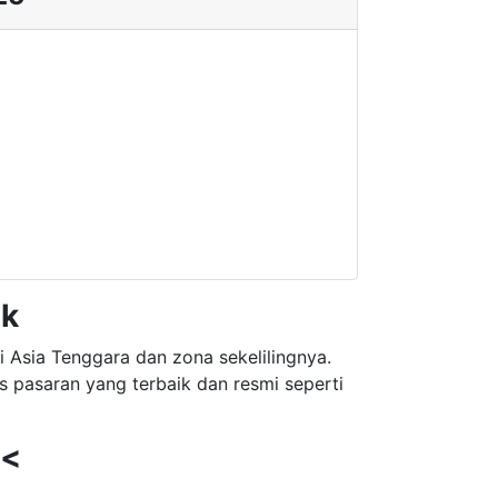
ik
i Asia Tenggara dan zona sekelilingnya.
is pasaran yang terbaik dan resmi seperti
<