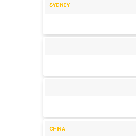
SYDNEY
-
Tutup :
13:30
Buka :
14:00
Buka setiap hari
-
Tutup :
00:00
Buka :
00:00
Setiap Hari
-
Tutup :
00:00
Buka :
00:00
Setiap Hari
CHINA