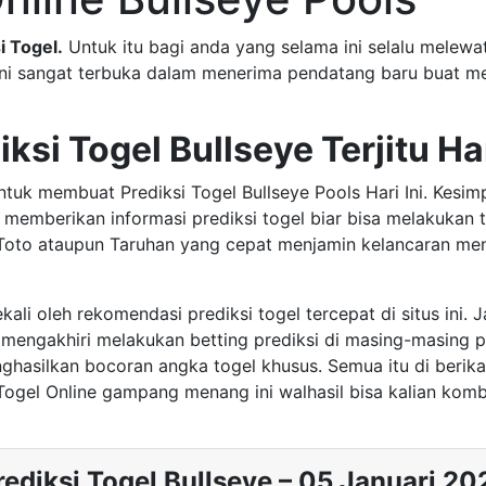
i Togel.
Untuk itu bagi anda yang selama ini selalu melewat
isini sangat terbuka dalam menerima pendatang baru buat m
iksi Togel Bullseye Terjitu Har
tuk membuat Prediksi Togel Bullseye Pools Hari Ini. Kesim
ni memberikan informasi prediksi togel biar bisa melakukan
amToto ataupun Taruhan yang cepat menjamin kelancaran me
ekali oleh rekomendasi prediksi togel tercepat di situs in
 mengakhiri melakukan betting prediksi di masing-masing p
asilkan bocoran angka togel khusus. Semua itu di berikan
ogel Online gampang menang ini walhasil bisa kalian komb
rediksi Togel Bullseye – 05 Januari 20