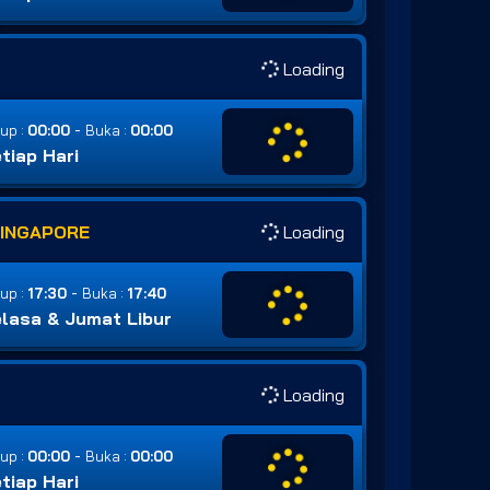
Loading
-
up :
00:00
Buka :
00:00
tiap Hari
INGAPORE
Loading
-
up :
17:30
Buka :
17:40
lasa & Jumat Libur
Loading
-
up :
00:00
Buka :
00:00
tiap Hari