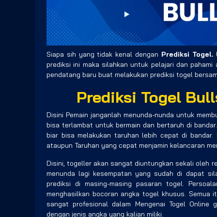
Siapa sih yang tidak kenal dengan
Prediksi Togel.
U
prediksi ini maka silahkan untuk pelajari dan pahami
pendatang baru buat melakukan prediksi togel bersama
Prediksi Togel Bull
Disini Pemain janganlah menunda-nunda untuk membuat
bisa terlambat untuk bermain dan bertaruh di bandar. 
biar bisa melakukan taruhan lebih cepat di bandar.
ataupun Taruhan yang cepat menjamin kelancaran me
Disini, togeller akan sangat diuntungkan sekali oleh r
menunda lagi kesempatan yang sudah di dapat sil
prediksi di masing-masing pasaran togel. Persoa
menghasilkan bocoran angka togel khusus. Semua itu
sangat profesional dalam Mengenai Togel Online g
dengan jenis angka yang kalian miliki.