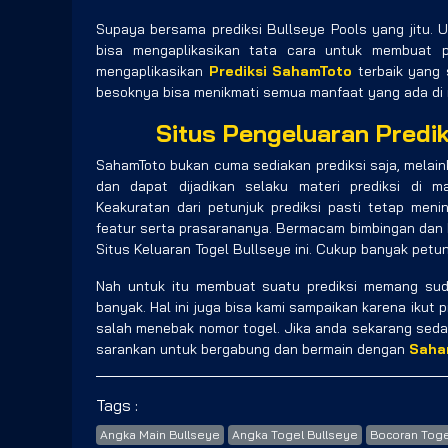
Supaya bersama prediksi Bullseye Pools yang jitu. 
bisa mengaplikasikan tata cara untuk membuat p
mengaplikasikan
Prediksi SahamToto
terbaik yang 
besoknya bisa menikmati semua manfaat yang ada di r
Situs Pengeluaran Predik
SahamToto bukan cuma sediakan prediksi saja, melainka
dan dapat dijadikan selaku materi prediksi di ma
Keakuratan dari petunjuk prediksi pasti tetap men
featur serta prasarananya. Bermacam bimbingan dan k
Situs Keluaran Togel Bullseye ini. Cukup banyak petun
Nah untuk itu membuat suatu prediksi memang sud
banyak. Hal ini juga bisa kami sampaikan karena ikut
salah menebak nomor togel. Jika anda sekarang sed
sarankan untuk bergabung dan bermain dengan
Saha
Tags :
Angka Main Bullseye
Angka Togel Bullseye
Bocoran Toge