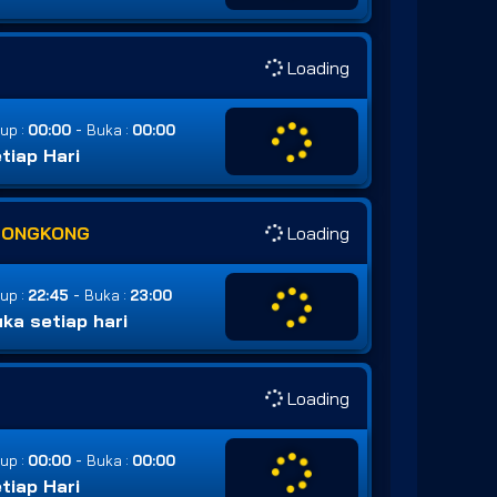
Loading
-
up :
00:00
Buka :
00:00
tiap Hari
HONGKONG
Loading
-
up :
22:45
Buka :
23:00
ka setiap hari
Loading
-
up :
00:00
Buka :
00:00
tiap Hari