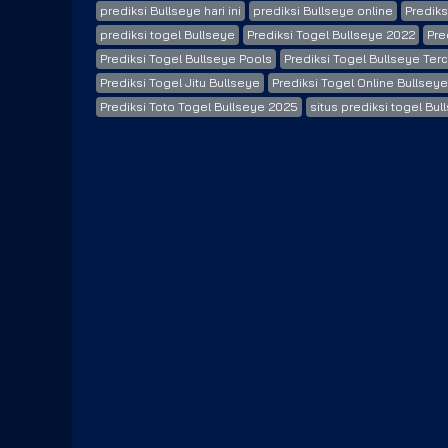
prediksi Bullseye hari ini
prediksi Bullseye online
Prediks
prediksi togel Bullseye
Prediksi Togel Bullseye 2022
Pre
Prediksi Togel Bullseye Pools
Prediksi Togel Bullseye Ter
Prediksi Togel Jitu Bullseye
Prediksi Togel Online Bullseye
Prediksi Toto Togel Bullseye 2025
situs prediksi togel Bul