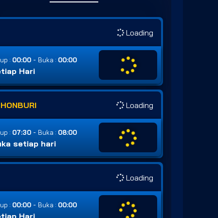
Loading
-
up :
00:00
Buka :
00:00
tiap Hari
HONBURI
Loading
-
up :
07:30
Buka :
08:00
ka setiap hari
Loading
-
up :
00:00
Buka :
00:00
tiap Hari