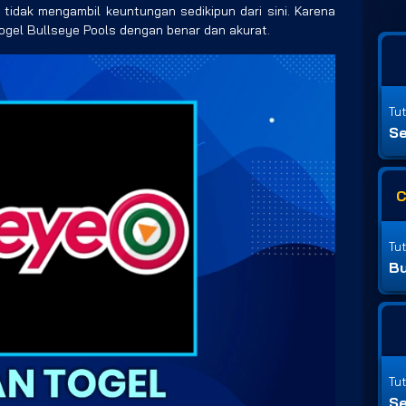
tidak mengambil keuntungan sedikipun dari sini. Karena
ogel Bullseye Pools dengan benar dan akurat.
Tut
Se
C
Tut
Bu
Tut
Se