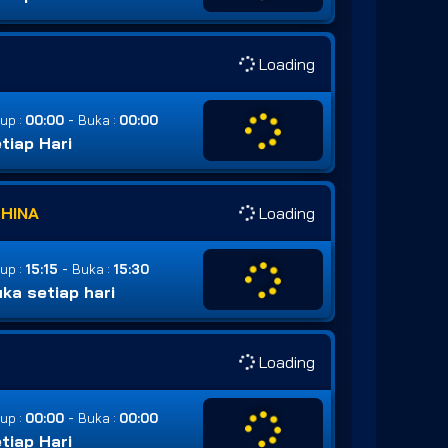
Loading
-
up :
00:00
Buka :
00:00
tiap Hari
HINA
Loading
-
up :
15:15
Buka :
15:30
ka setiap hari
Loading
-
up :
00:00
Buka :
00:00
tiap Hari