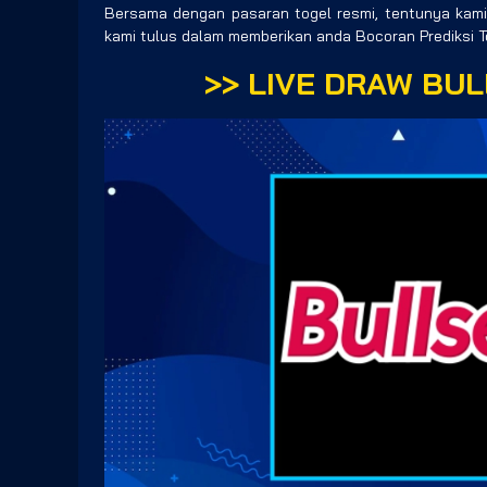
Bersama dengan pasaran togel resmi, tentunya kami 
kami tulus dalam memberikan anda Bocoran Prediksi T
>>
LIVE DRAW BUL