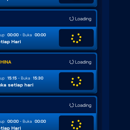
Loading
-
up :
00:00
Buka :
00:00
tiap Hari
HINA
Loading
-
up :
15:15
Buka :
15:30
ka setiap hari
Loading
-
up :
00:00
Buka :
00:00
tiap Hari