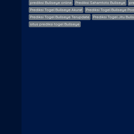
prediksi Bullseye online
Prediksi Sahamtoto Bullseye
pr
Prediksi Togel Bullseye Akurat
Prediksi Togel Bullseye Poo
Prediksi Togel Bullseye Terupdate
Prediksi Togel Jitu Bul
situs prediksi togel Bullseye