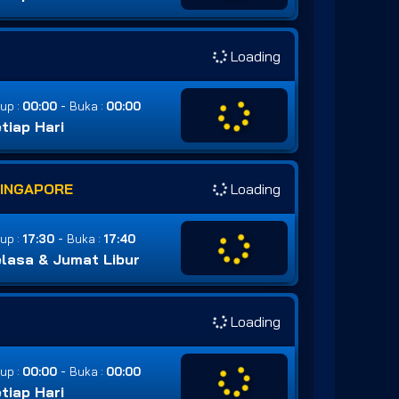
Loading
-
up :
00:00
Buka :
00:00
tiap Hari
INGAPORE
Loading
-
up :
17:30
Buka :
17:40
lasa & Jumat Libur
Loading
-
up :
00:00
Buka :
00:00
tiap Hari