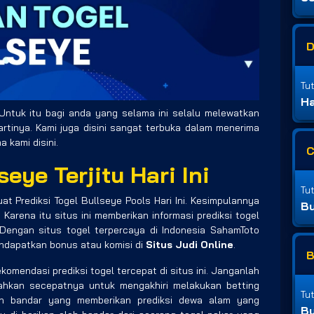
D
Tut
Ha
ntuk itu bagi anda yang selama ini selalu melewatkan
 artinya. Kami juga disini sangat terbuka dalam menerima
 kami disini.
C
seye Terjitu Hari Ini
Tut
 Prediksi Togel Bullseye Pools Hari Ini. Kesimpulannya
Bu
Karena itu situs ini memberikan informasi prediksi togel
 Dengan situs togel terpercaya di Indonesia SahamToto
ndapatkan bonus atau komisi di
Situs Judi Online
.
B
ekomendasi prediksi togel tercepat di situs ini. Janganlah
ahkan secepatnya untuk mengakhiri melakukan betting
Tut
lan bandar yang memberikan prediksi dewa alam yang
Bu