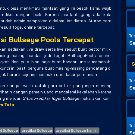
Untuk bisa menikmati manfaat yang ini besok kamu wajib
rediksi dengan baik. Karena manfaat yang ada kala
sudah admin sampaikan didalam liat diatas. Aturan cara
esult togel online tercepat.
Tut
si Bullseye Pools Tercepat
Se
n sediakan live draw serta live result buat bettor miliki
sing-masing bandar judi togel BullseyePools online.
ingkat dan pula bisa saja buat bandar untuk memenuhi
S
unci ini pasti berguna buat masing-masing pendatang di
juk berarti sejenis membuka dari dasar permainan.
Tut
ah sangat wajib untuk para bettor yang ingin menang
Se
 prihatin dengan pemain yang mengalami kekalahan karena
ang mencari
Situs Prediksi Togel Bullseye
maka akan kami
m Toto
.
Tut
l Bullseye
prediksi Bullseye
prediksi Bullseye hari ini
Se