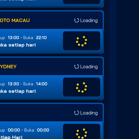
OTO MACAU
Loading
-
up :
13:00
Buka :
22:10
ka setiap hari
YDNEY
Loading
-
up :
13:30
Buka :
14:00
ka setiap hari
Loading
-
up :
00:00
Buka :
00:00
tiap Hari