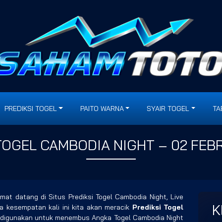
PREDIKSI TOGEL
PAITO WARNA
SYAIR TOGEL
TA
TOGEL CAMBODIA NIGHT – 02 FEB
at datang di Situs Prediksi Togel Cambodia Night, Live
K
a kesempatan kali ini kita akan meracik
Prediksi Togel
 digunakan untuk menembus Angka Togel Cambodia Night