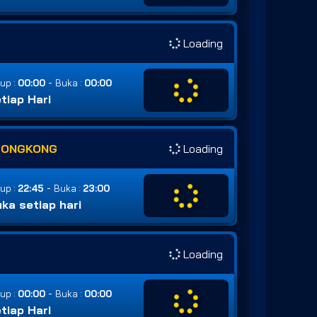
Loading
-
up :
00:00
Buka :
00:00
tiap Hari
HONGKONG
Loading
-
up :
22:45
Buka :
23:00
ka setiap hari
Loading
-
up :
00:00
Buka :
00:00
tiap Hari