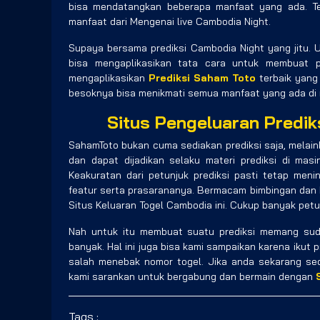
bisa mendatangkan beberapa manfaat yang ada. Te
manfaat dari Mengenai live Cambodia Night.
Supaya bersama prediksi Cambodia Night yang jitu. 
bisa mengaplikasikan tata cara untuk membuat p
mengaplikasikan
Prediksi Saham Toto
terbaik yang 
besoknya bisa menikmati semua manfaat yang ada di r
Situs Pengeluaran Predik
SahamToto bukan cuma sediakan prediksi saja, melainka
dan dapat dijadikan selaku materi prediksi di masi
Keakuratan dari petunjuk prediksi pasti tetap men
featur serta prasarananya. Bermacam bimbingan dan k
Situs Keluaran Togel Cambodia ini. Cukup banyak petu
Nah untuk itu membuat suatu prediksi memang sud
banyak. Hal ini juga bisa kami sampaikan karena ikut
salah menebak nomor togel. Jika anda sekarang s
kami sarankan untuk bergabung dan bermain dengan
Tags :