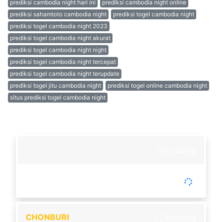
prediksi cambodia night hari ini
prediksi cambodia night online
prediksi sahamtoto cambodia night
prediksi togel cambodia night
prediksi togel cambodia night 2023
prediksi togel cambodia night akurat
prediksi togel cambodia night night
prediksi togel cambodia night tercepat
prediksi togel cambodia night terupdate
prediksi togel jitu cambodia night
prediksi togel online cambodia night
situs prediksi togel cambodia night
KELUARAN TOGEL HARI INI
Loading
-
Tutup :
00:00
Buka :
00:00
Setiap Hari
CHONBURI
Loading