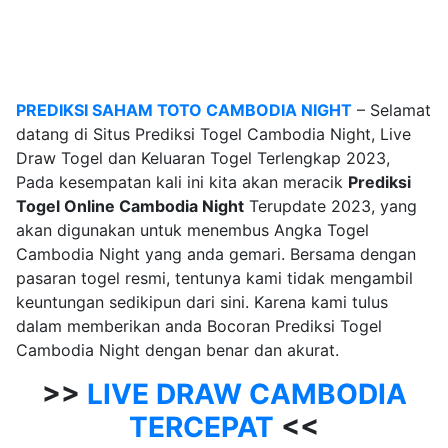
PREDIKSI TOGEL CAMBODIA NIGHT – 15
FEBRUARI 2025
PREDIKSI SAHAM TOTO CAMBODIA NIGHT
– Selamat
datang di Situs Prediksi Togel Cambodia Night, Live
Draw Togel dan Keluaran Togel Terlengkap 2023,
Pada kesempatan kali ini kita akan meracik
Prediksi
Togel Online Cambodia Night
Terupdate 2023, yang
akan digunakan untuk menembus Angka Togel
Cambodia Night yang anda gemari. Bersama dengan
pasaran togel resmi, tentunya kami tidak mengambil
keuntungan sedikipun dari sini. Karena kami tulus
dalam memberikan anda Bocoran Prediksi Togel
Cambodia Night dengan benar dan akurat.
>>
LIVE DRAW CAMBODIA
TERCEPAT
<<