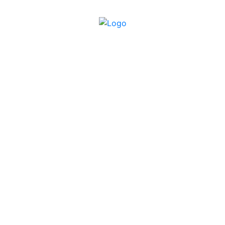
LIVE DRAW
DATA KELUARAN
PREDIKSI TOGEL
PAITO WARNA
SYAIR TOGEL
Tabel Shio
RTP SLOT
BUKTI JP