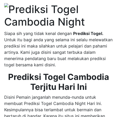
Siapa sih yang tidak kenal dengan
Prediksi Togel.
Untuk itu bagi anda yang selama ini selalu melewatkan
prediksi ini maka silahkan untuk pelajari dan pahami
artinya. Kami juga disini sangat terbuka dalam
menerima pendatang baru buat melakukan prediksi
togel bersama kami disini.
Prediksi Togel Cambodia
Terjitu Hari Ini
Disini Pemain janganlah menunda-nunda untuk
membuat Prediksi Togel Cambodia Night Hari Ini.
Kesimpulannya bisa terlambat untuk bermain dan
bertaruh di bandar. Karena itu situs ini memberikan