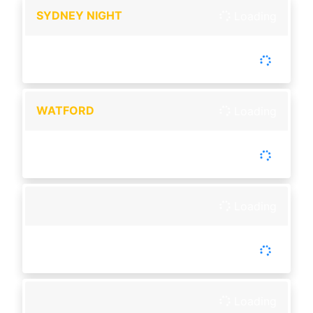
SYDNEY NIGHT
Loading
-
Tutup :
00:00
Buka :
00:25
Buka setiap hari
WATFORD
Loading
-
Tutup :
01:20
Buka :
01:55
Buka setiap hari
Loading
-
Tutup :
00:00
Buka :
00:00
Setiap Hari
Loading