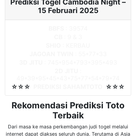
Prediksi Togel Cambodia Night –
15 Februari 2025
BBFS
: 39574
CB
: 9 & 3
SHIO
: KERBAU
JAGOAN TWIN
: 55*77*33
3D JITU
: 745*954*793*395*493
2D JITU
:
49*39*95*45*43*75*77*54*79*74
☆☆☆
PREDIKSI SAHAMTOTO
☆☆☆
Rekomendasi Prediksi Toto
Terbaik
Dari masa ke masa perkembangan judi togel melalui
internet dapat diakses seluruh dunia. Terutama di Asia