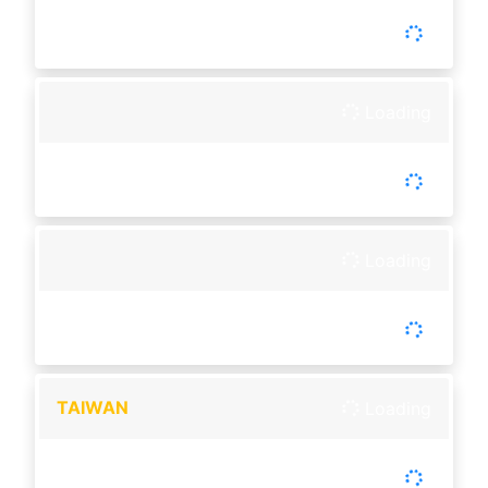
-
Tutup :
00:00
Buka :
00:00
Setiap Hari
Loading
-
Tutup :
00:00
Buka :
00:00
Setiap Hari
Loading
-
Tutup :
00:00
Buka :
00:00
Setiap Hari
TAIWAN
Loading
-
Tutup :
20:30
Buka :
20:45
Buka setiap hari