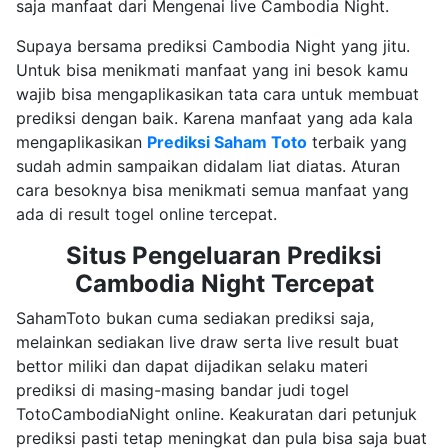
saja manfaat dari Mengenai live Cambodia Night.
Supaya bersama prediksi Cambodia Night yang jitu.
Untuk bisa menikmati manfaat yang ini besok kamu
wajib bisa mengaplikasikan tata cara untuk membuat
prediksi dengan baik. Karena manfaat yang ada kala
mengaplikasikan
Prediksi Saham Toto
terbaik yang
sudah admin sampaikan didalam liat diatas. Aturan
cara besoknya bisa menikmati semua manfaat yang
ada di result togel online tercepat.
Situs Pengeluaran Prediksi
Cambodia Night Tercepat
SahamToto bukan cuma sediakan prediksi saja,
melainkan sediakan live draw serta live result buat
bettor miliki dan dapat dijadikan selaku materi
prediksi di masing-masing bandar judi togel
TotoCambodiaNight online. Keakuratan dari petunjuk
prediksi pasti tetap meningkat dan pula bisa saja buat