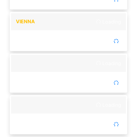
Buka setiap hari
VIENNA
Loading
-
Tutup :
00:00
Buka :
00:00
Buka setiap hari
Loading
-
Tutup :
00:00
Buka :
00:00
Setiap Hari
Loading
-
Tutup :
00:00
Buka :
00:00
Setiap Hari