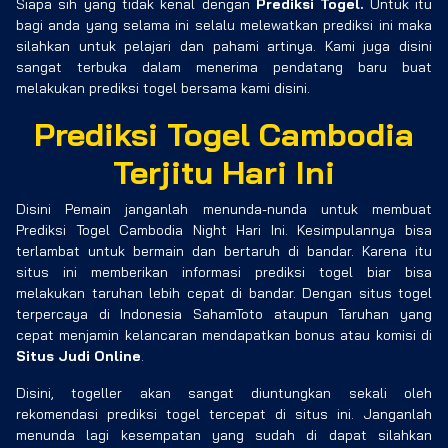
Siapa sih yang tidak kenal dengan
Prediksi Togel.
Untuk itu
bagi anda yang selama ini selalu melewatkan prediksi ini maka
silahkan untuk pelajari dan pahami artinya. Kami juga disini
sangat terbuka dalam menerima pendatang baru buat
melakukan prediksi togel bersama kami disini.
Prediksi Togel Cambodia
Terjitu Hari Ini
Disini Pemain janganlah menunda-nunda untuk membuat
Prediksi Togel Cambodia Night Hari Ini. Kesimpulannya bisa
terlambat untuk bermain dan bertaruh di bandar. Karena itu
situs ini memberikan informasi prediksi togel biar bisa
melakukan taruhan lebih cepat di bandar. Dengan situs togel
terpercaya di Indonesia SahamToto ataupun Taruhan yang
cepat menjamin kelancaran mendapatkan bonus atau komisi di
Situs Judi Online
.
Disini, togeller akan sangat diuntungkan sekali oleh
rekomendasi prediksi togel tercepat di situs ini. Janganlah
menunda lagi kesempatan yang sudah di dapat silahkan