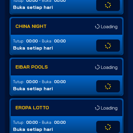
-
Tutup :
00:00
Buka :
00:00
Buka setiap hari
CHINA NIGHT
Loading
-
Tutup :
00:00
Buka :
00:00
Buka setiap hari
EIBAR POOLS
Loading
-
Tutup :
00:00
Buka :
00:00
Buka setiap hari
EROPA LOTTO
Loading
-
Tutup :
00:00
Buka :
00:00
Buka setiap hari