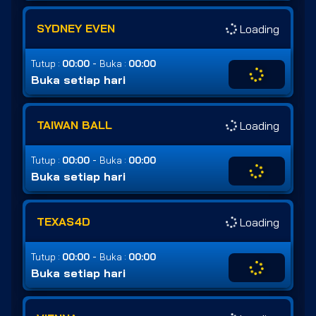
SYDNEY EVEN
Loading
-
Tutup :
00:00
Buka :
00:00
Buka setiap hari
TAIWAN BALL
Loading
-
Tutup :
00:00
Buka :
00:00
Buka setiap hari
TEXAS4D
Loading
-
Tutup :
00:00
Buka :
00:00
Buka setiap hari