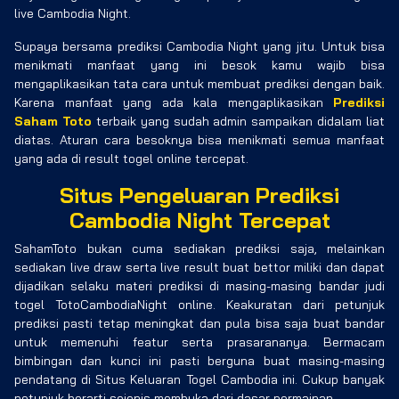
live Cambodia Night.
Supaya bersama prediksi Cambodia Night yang jitu. Untuk bisa
menikmati manfaat yang ini besok kamu wajib bisa
mengaplikasikan tata cara untuk membuat prediksi dengan baik.
Karena manfaat yang ada kala mengaplikasikan
Prediksi
Saham Toto
terbaik yang sudah admin sampaikan didalam liat
diatas. Aturan cara besoknya bisa menikmati semua manfaat
yang ada di result togel online tercepat.
Situs Pengeluaran Prediksi
Cambodia Night Tercepat
SahamToto bukan cuma sediakan prediksi saja, melainkan
sediakan live draw serta live result buat bettor miliki dan dapat
dijadikan selaku materi prediksi di masing-masing bandar judi
togel TotoCambodiaNight online. Keakuratan dari petunjuk
prediksi pasti tetap meningkat dan pula bisa saja buat bandar
untuk memenuhi featur serta prasarananya. Bermacam
bimbingan dan kunci ini pasti berguna buat masing-masing
pendatang di Situs Keluaran Togel Cambodia ini. Cukup banyak
petunjuk berarti sejenis membuka dari dasar permainan.