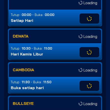
Loading
-
Tutup :
00:00
Buka :
00:00
Setiap Hari
DEWATA
Loading
-
Tutup :
10:30
Buka :
11:00
Hari Kamis Libur
CAMBODIA
Loading
-
Tutup :
11:30
Buka :
11:50
Buka setiap hari
BULLSEYE
Loading