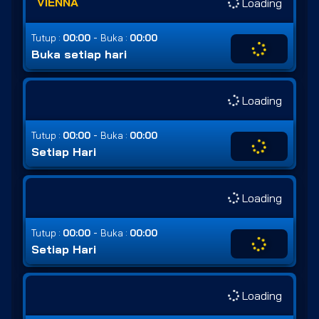
VIENNA
Loading
-
Tutup :
00:00
Buka :
00:00
Buka setiap hari
Loading
-
Tutup :
00:00
Buka :
00:00
Setiap Hari
Loading
-
Tutup :
00:00
Buka :
00:00
Setiap Hari
Loading