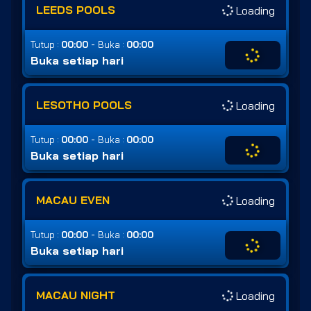
LEEDS POOLS
Loading
-
Tutup :
00:00
Buka :
00:00
Buka setiap hari
LESOTHO POOLS
Loading
-
Tutup :
00:00
Buka :
00:00
Buka setiap hari
MACAU EVEN
Loading
-
Tutup :
00:00
Buka :
00:00
Buka setiap hari
MACAU NIGHT
Loading