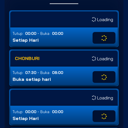
Loading
-
Tutup :
00:00
Buka :
00:00
Setiap Hari
CHONBURI
Loading
-
Tutup :
07:30
Buka :
08:00
Buka setiap hari
Loading
-
Tutup :
00:00
Buka :
00:00
Setiap Hari