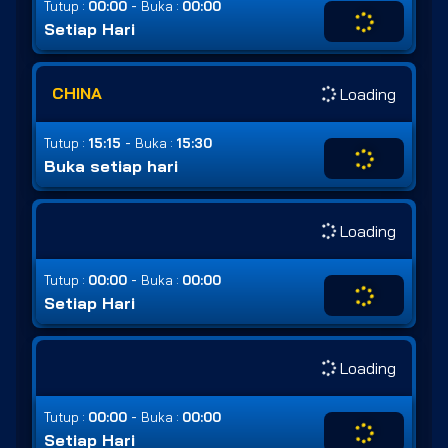
-
Tutup :
00:00
Buka :
00:00
Setiap Hari
CHINA
Loading
-
Tutup :
15:15
Buka :
15:30
Buka setiap hari
Loading
-
Tutup :
00:00
Buka :
00:00
Setiap Hari
Loading
-
Tutup :
00:00
Buka :
00:00
Setiap Hari