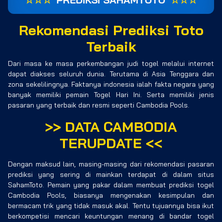
Rekomendasi Prediksi Toto
Terbaik
Dari masa ke masa perkembangan judi togel melalui internet
dapat diakses seluruh dunia. Terutama di Asia Tenggara dan
zona sekelilingnya. Faktanya indonesia ialah fakta negara yang
banyak memiliki pemain Togel Hari Ini. Serta memiliki jenis
pasaran yang terbaik dan resmi seperti Cambodia Pools.
>>
DATA CAMBODIA
TERUPDATE
<<
Dengan maksud lain, masing-masing dari rekomendasi pasaran
prediksi yang sering di mainkan terdapat di dalam situs
SahamToto. Pemain yang pakar dalam membuat prediksi togel
Cambodia Pools, biasanya mengenakan kesimpulan dan
bermacam trik yang tidak masuk akal. Tentu tujuannya bisa ikut
berkompetisi mencari keuntungan menang di bandar togel