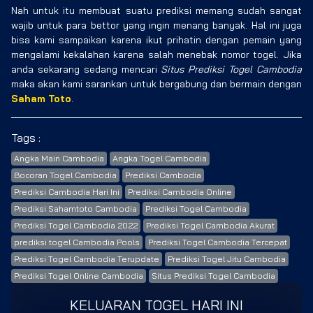
Nah untuk itu membuat suatu prediksi memang sudah sangat
wajib untuk para bettor yang ingin menang banyak. Hal ini juga
bisa kami sampaikan karena ikut prihatin dengan pemain yang
mengalami kekalahan karena salah menebak nomor togel. Jika
anda sekarang sedang mencari
Situs Prediksi Togel Cambodia
maka akan kami sarankan untuk bergabung dan bermain dengan
Saham Toto
.
Tags :
Angka Main Cambodia
Angka Togel Cambodia
Bocoran Togel Cambodia
Prediksi Cambodia
Prediksi Cambodia Hari Ini
Prediksi Cambodia Online
Prediksi Sahamtoto Cambodia
Prediksi Togel Cambodia
Prediksi Togel Cambodia 2022
Prediksi Togel Cambodia Akurat
prediksi togel Cambodia Pools
Prediksi Togel Cambodia Tercepat
Prediksi Togel Cambodia Terupdate
Prediksi Togel Jitu Cambodia
Prediksi Togel Online Cambodia
Situs Prediksi Togel Cambodia
KELUARAN TOGEL HARI INI