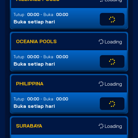
-
Tutup :
00:00
Buka :
00:00
Buka setiap hari
OCEANIA POOLS
Loading
-
Tutup :
00:00
Buka :
00:00
Buka setiap hari
PHILIPPINA
Loading
-
Tutup :
00:00
Buka :
00:00
Buka setiap hari
SURABAYA
Loading