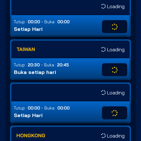
Loading
-
Tutup :
00:00
Buka :
00:00
Setiap Hari
TAIWAN
Loading
-
Tutup :
20:30
Buka :
20:45
Buka setiap hari
Loading
-
Tutup :
00:00
Buka :
00:00
Setiap Hari
HONGKONG
Loading