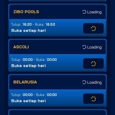
ZIBO POOLS
Loading
-
Tutup :
16:20
Buka :
16:50
Buka setiap hari
ASCOLI
Loading
-
Tutup :
00:00
Buka :
00:00
Buka setiap hari
BELARUSIA
Loading
-
Tutup :
00:00
Buka :
00:00
Buka setiap hari