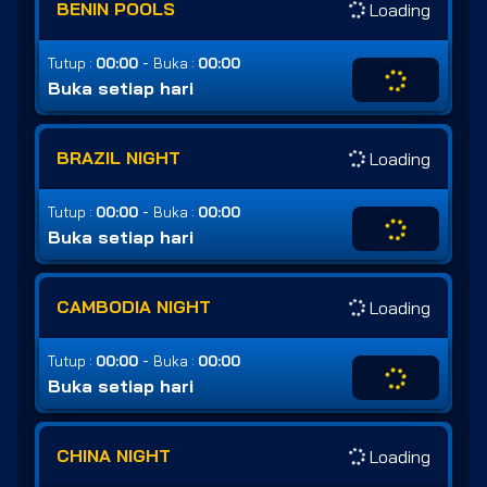
BENIN POOLS
Loading
-
Tutup :
00:00
Buka :
00:00
Buka setiap hari
BRAZIL NIGHT
Loading
-
Tutup :
00:00
Buka :
00:00
Buka setiap hari
CAMBODIA NIGHT
Loading
-
Tutup :
00:00
Buka :
00:00
Buka setiap hari
CHINA NIGHT
Loading