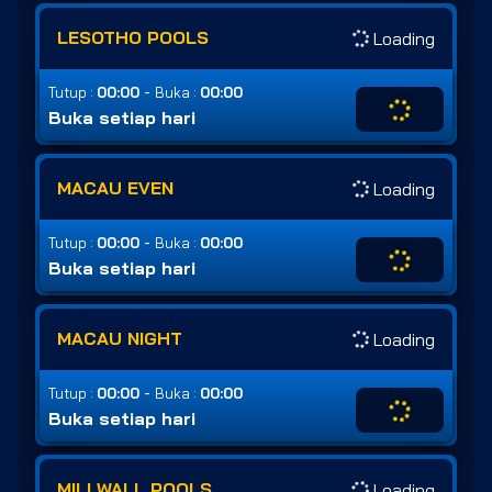
LESOTHO POOLS
Loading
-
Tutup :
00:00
Buka :
00:00
Buka setiap hari
MACAU EVEN
Loading
-
Tutup :
00:00
Buka :
00:00
Buka setiap hari
MACAU NIGHT
Loading
-
Tutup :
00:00
Buka :
00:00
Buka setiap hari
MILLWALL POOLS
Loading