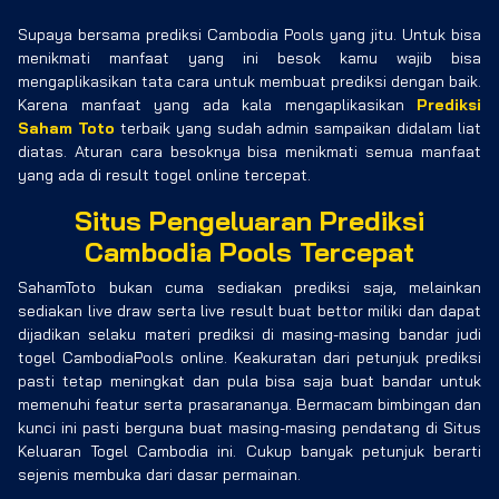
Supaya bersama prediksi Cambodia Pools yang jitu. Untuk bisa
menikmati manfaat yang ini besok kamu wajib bisa
mengaplikasikan tata cara untuk membuat prediksi dengan baik.
Karena manfaat yang ada kala mengaplikasikan
Prediksi
Saham Toto
terbaik yang sudah admin sampaikan didalam liat
diatas. Aturan cara besoknya bisa menikmati semua manfaat
yang ada di result togel online tercepat.
Situs Pengeluaran Prediksi
Cambodia Pools Tercepat
SahamToto bukan cuma sediakan prediksi saja, melainkan
sediakan live draw serta live result buat bettor miliki dan dapat
dijadikan selaku materi prediksi di masing-masing bandar judi
togel CambodiaPools online. Keakuratan dari petunjuk prediksi
pasti tetap meningkat dan pula bisa saja buat bandar untuk
memenuhi featur serta prasarananya. Bermacam bimbingan dan
kunci ini pasti berguna buat masing-masing pendatang di Situs
Keluaran Togel Cambodia ini. Cukup banyak petunjuk berarti
sejenis membuka dari dasar permainan.