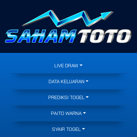
LIVE DRAW
DATA KELUARAN
PREDIKSI TOGEL
PAITO WARNA
SYAIR TOGEL