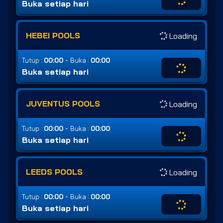
Buka setiap hari
HEBEI POOLS
Loading
-
Tutup :
00:00
Buka :
00:00
Buka setiap hari
JUVENTUS POOLS
Loading
-
Tutup :
00:00
Buka :
00:00
Buka setiap hari
LEEDS POOLS
Loading
-
Tutup :
00:00
Buka :
00:00
Buka setiap hari