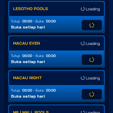
LESOTHO POOLS
Loading
-
Tutup :
00:00
Buka :
00:00
Buka setiap hari
MACAU EVEN
Loading
-
Tutup :
00:00
Buka :
00:00
Buka setiap hari
MACAU NIGHT
Loading
-
Tutup :
00:00
Buka :
00:00
Buka setiap hari
MILLWALL POOLS
Loading