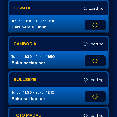
DEWATA
Loading
-
Tutup :
10:30
Buka :
11:00
Hari Kamis Libur
CAMBODIA
Loading
-
Tutup :
11:30
Buka :
11:50
Buka setiap hari
BULLSEYE
Loading
-
Tutup :
11:50
Buka :
12:15
Buka setiap hari
TOTO MACAU
Loading