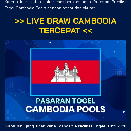
Karena kami tulus dalam memberikan anda Bocoran Prediksi
Togel Cambodia Pools dengan benar dan akurat.
>>
LIVE DRAW CAMBODIA
TERCEPAT
<<
Siapa sih yang tidak kenal dengan
Prediksi Togel.
Untuk itu