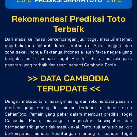
Rekomendasi Prediksi Toto
Terbaik
Dari masa ke masa perkembangan judi togel melalui internet
dapat diakses seluruh dunia. Terutama di Asia Tenggara dan
zona sekelilingnya. Faktanya indonesia ialah fakta negara yang
banyak memiliki pemain Togel Hari Ini. Serta memiliki jenis
pasaran yang terbaik dan resmi seperti Cambodia Pools.
>>
DATA CAMBODIA
TERUPDATE
<<
Dengan maksud lain, masing-masing dari rekomendasi pasaran
prediksi yang sering di mainkan terdapat di dalam situs
SahamToto. Pemain yang pakar dalam membuat prediksi togel
Cambodia Pools, biasanya mengenakan kesimpulan dan
bermacam trik yang tidak masuk akal. Tentu tujuannya bisa ikut
berkompetisi mencari keuntungan menang di bandar togel