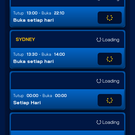
-
Tutup :
13:00
Buka :
22:10
Buka setiap hari
SYDNEY
Loading
-
Tutup :
13:30
Buka :
14:00
Buka setiap hari
Loading
-
Tutup :
00:00
Buka :
00:00
Setiap Hari
Loading