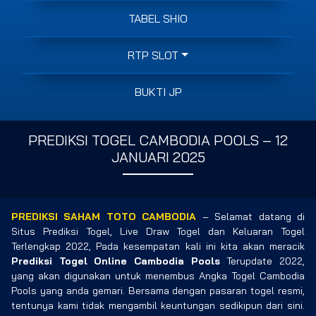
TABEL SHIO
RTP SLOT
BUKTI JP
PREDIKSI TOGEL CAMBODIA POOLS – 12
JANUARI 2025
PREDIKSI SAHAM TOTO CAMBODIA
– Selamat datang di
Situs Prediksi Togel, Live Draw Togel dan Keluaran Togel
Terlengkap 2022, Pada kesempatan kali ini kita akan meracik
Prediksi Togel Online Cambodia Pools
Terupdate 2022,
yang akan digunakan untuk menembus Angka Togel Cambodia
Pools yang anda gemari. Bersama dengan pasaran togel resmi,
tentunya kami tidak mengambil keuntungan sedikipun dari sini.