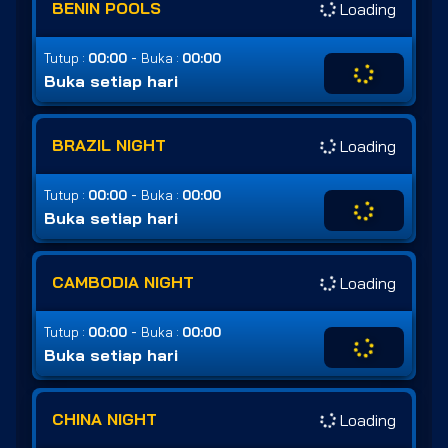
BENIN POOLS
Loading
-
Tutup :
00:00
Buka :
00:00
Buka setiap hari
BRAZIL NIGHT
Loading
-
Tutup :
00:00
Buka :
00:00
Buka setiap hari
CAMBODIA NIGHT
Loading
-
Tutup :
00:00
Buka :
00:00
Buka setiap hari
CHINA NIGHT
Loading