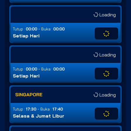
Loading
-
Tutup :
00:00
Buka :
00:00
Setiap Hari
Loading
-
Tutup :
00:00
Buka :
00:00
Setiap Hari
SINGAPORE
Loading
-
Tutup :
17:30
Buka :
17:40
Selasa & Jumat Libur