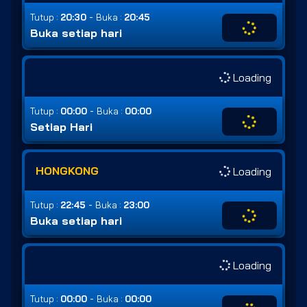
-
Tutup :
20:30
Buka :
20:45
Buka setiap hari
Loading
-
Tutup :
00:00
Buka :
00:00
Setiap Hari
HONGKONG
Loading
-
Tutup :
22:45
Buka :
23:00
Buka setiap hari
Loading
-
Tutup :
00:00
Buka :
00:00