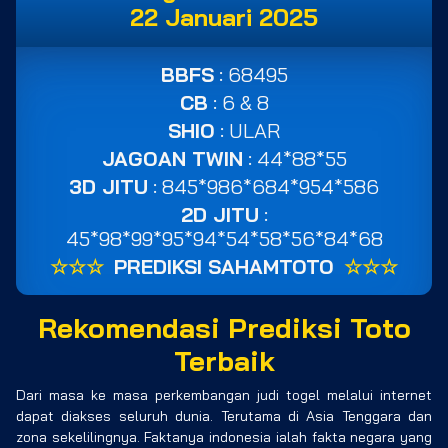
22 Januari 2025
BBFS
: 68495
CB
: 6 & 8
SHIO
: ULAR
JAGOAN TWIN
: 44*88*55
3D JITU
: 845*986*684*954*586
2D JITU
:
45*98*99*95*94*54*58*56*84*68
☆☆☆
PREDIKSI SAHAMTOTO
☆☆☆
Rekomendasi Prediksi Toto
Terbaik
Dari masa ke masa perkembangan judi togel melalui internet
dapat diakses seluruh dunia. Terutama di Asia Tenggara dan
zona sekelilingnya. Faktanya indonesia ialah fakta negara yang