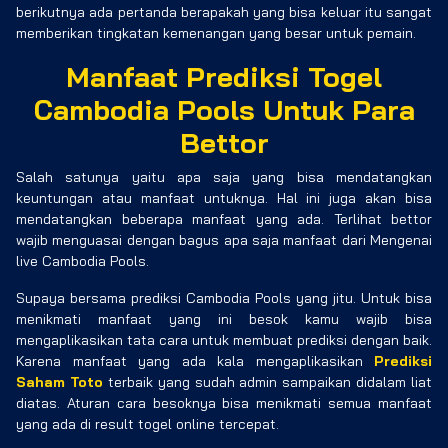
berikutnya ada pertanda berapakah yang bisa keluar itu sangat
memberikan tingkatan kemenangan yang besar untuk pemain.
Manfaat Prediksi Togel
Cambodia Pools Untuk Para
Bettor
Salah satunya yaitu apa saja yang bisa mendatangkan
keuntungan atau manfaat untuknya. Hal ini juga akan bisa
mendatangkan beberapa manfaat yang ada. Terlihat bettor
wajib menguasai dengan bagus apa saja manfaat dari Mengenai
live Cambodia Pools.
Supaya bersama prediksi Cambodia Pools yang jitu. Untuk bisa
menikmati manfaat yang ini besok kamu wajib bisa
mengaplikasikan tata cara untuk membuat prediksi dengan baik.
Karena manfaat yang ada kala mengaplikasikan
Prediksi
Saham Toto
terbaik yang sudah admin sampaikan didalam liat
diatas. Aturan cara besoknya bisa menikmati semua manfaat
yang ada di result togel online tercepat.