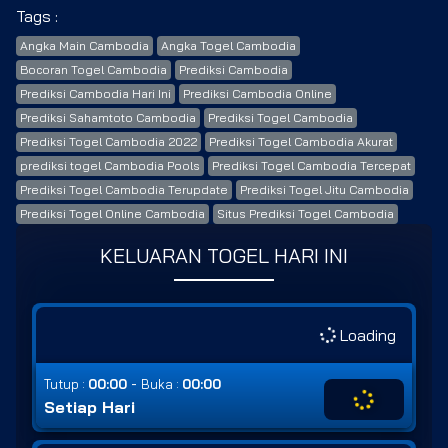
Tags :
Angka Main Cambodia
Angka Togel Cambodia
Bocoran Togel Cambodia
Prediksi Cambodia
Prediksi Cambodia Hari Ini
Prediksi Cambodia Online
Prediksi Sahamtoto Cambodia
Prediksi Togel Cambodia
Prediksi Togel Cambodia 2022
Prediksi Togel Cambodia Akurat
prediksi togel Cambodia Pools
Prediksi Togel Cambodia Tercepat
Prediksi Togel Cambodia Terupdate
Prediksi Togel Jitu Cambodia
Prediksi Togel Online Cambodia
Situs Prediksi Togel Cambodia
KELUARAN TOGEL HARI INI
Loading
-
Tutup :
00:00
Buka :
00:00
Setiap Hari