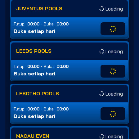
JUVENTUS POOLS
Loading
-
Tutup :
00:00
Buka :
00:00
Buka setiap hari
LEEDS POOLS
Loading
-
Tutup :
00:00
Buka :
00:00
Buka setiap hari
LESOTHO POOLS
Loading
-
Tutup :
00:00
Buka :
00:00
Buka setiap hari
MACAU EVEN
Loading