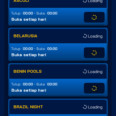
ASCOLI
Loading
-
Tutup :
00:00
Buka :
00:00
Buka setiap hari
BELARUSIA
Loading
-
Tutup :
00:00
Buka :
00:00
Buka setiap hari
BENIN POOLS
Loading
-
Tutup :
00:00
Buka :
00:00
Buka setiap hari
BRAZIL NIGHT
Loading